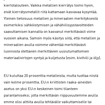
kiertotalouteen. Vaikka metallien kierrätys toimii hyvin,
eivät kierrätysmetallit riitä kattamaan kasvavaa kysyntää.
Yleinen tietoisuus metallien ja mineraalien merkityksestä
esimerkiksi sähköistymisen ja vähähiilisyystavoitteiden
saavuttamisen kannalta on kasvanut merkittävästi viime
vuosien aikana. Samoin myös käsitys siitä, että metallien ja
mineraalien avulla voimme vähentää merkittävästi
luonnosta otettavien merkittävien uusiutumattomien
materiaalivirtojen syntyä ja kuljetusta (esim. kivihiili ja öljy).
EU kuluttaa 20 prosenttia metalleista, mutta tuottaa niistä
vain kolme prosenttia. EU:n kriittisten raaka-aineiden
asetus on yksi EU:n keskeinen toimi tilanteen
parantamiseksi, jotta merkittävän riippuvuutemme avulla
emme olisi alttiita avulla tehtävälle vaikuttamiselle tai