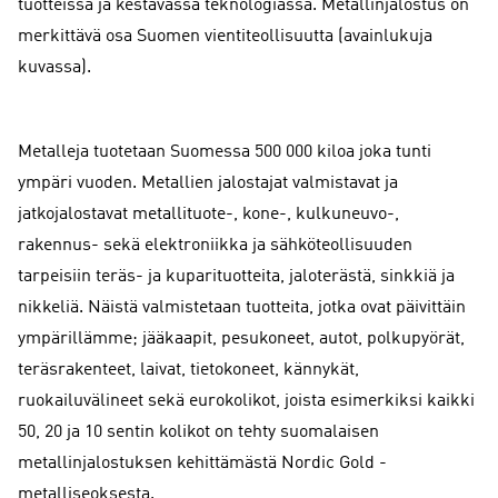
tuotteissa ja kestävässä teknologiassa. Metallinjalostus on
merkittävä osa Suomen vientiteollisuutta (avainlukuja
kuvassa).
Metalleja tuotetaan Suomessa 500 000 kiloa joka tunti
ympäri vuoden. Metallien jalostajat valmistavat ja
jatkojalostavat metallituote-, kone-, kulkuneuvo-,
rakennus- sekä elektroniikka ja sähköteollisuuden
tarpeisiin teräs- ja kuparituotteita, jaloterästä, sinkkiä ja
nikkeliä. Näistä valmistetaan tuotteita, jotka ovat päivittäin
ympärillämme; jääkaapit, pesukoneet, autot, polkupyörät,
teräsrakenteet, laivat, tietokoneet, kännykät,
ruokailuvälineet sekä eurokolikot, joista esimerkiksi kaikki
50, 20 ja 10 sentin kolikot on tehty suomalaisen
metallinjalostuksen kehittämästä Nordic Gold -
metalliseoksesta.