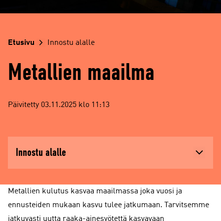
Etusivu
Innostu alalle
Metallien maailma
Päivitetty 03.11.2025 klo 11:13
Innostu alalle
Metallien kulutus kasvaa maailmassa joka vuosi ja
ennusteiden mukaan kasvu tulee jatkumaan. Tarvitsemme
jatkuvasti uutta raaka-ainesyötettä kasvavaan