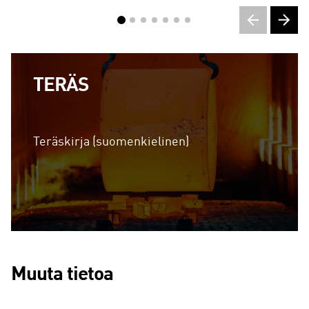
TERÄS
Teräskirja (suomenkielinen)
(
C
Muuta tietoa
u
Lue lisää
r
r