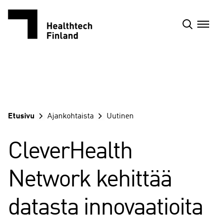
Siirry
sisältöön
Etusivu
Ajankohtaista
Uutinen
CleverHealth
Network kehittää
datasta innovaatioita