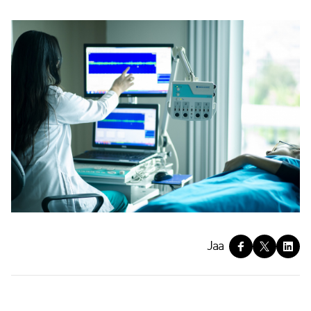
J
Jaa
a
a