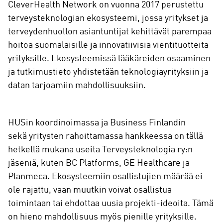
CleverHealth Network on vuonna 2017 perustettu
terveysteknologian ekosysteemi, jossa yritykset ja
terveydenhuollon asiantuntijat kehittävät parempaa
hoitoa suomalaisille ja innovatiivisia vientituotteita
yrityksille. Ekosysteemissä lääkäreiden osaaminen
ja tutkimustieto yhdistetään teknologiayrityksiin ja
datan tarjoamiin mahdollisuuksiin.
HUSin koordinoimassa ja Business Finlandin
sekä yritysten rahoittamassa hankkeessa on tällä
hetkellä mukana useita Terveysteknologia ry:n
jäseniä, kuten BC Platforms, GE Healthcare ja
Planmeca. Ekosysteemiin osallistujien määrää ei
ole rajattu, vaan muutkin voivat osallistua
toimintaan tai ehdottaa uusia projekti-ideoita. Tämä
on hieno mahdollisuus myös pienille yrityksille.