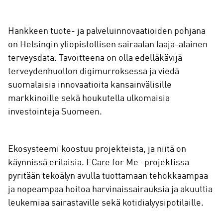
Hankkeen tuote- ja palveluinnovaatioiden pohjana
on Helsingin yliopistollisen sairaalan laaja-alainen
terveysdata. Tavoitteena on olla edelläkävijä
terveydenhuollon digimurroksessa ja viedä
suomalaisia innovaatioita kansainvälisille
markkinoille sekä houkutella ulkomaisia
investointeja Suomeen.
Ekosysteemi koostuu projekteista, ja niitä on
käynnissä erilaisia. ECare for Me -projektissa
pyritään tekoälyn avulla tuottamaan tehokkaampaa
ja nopeampaa hoitoa harvinaissairauksia ja akuuttia
leukemiaa sairastaville sekä kotidialyysipotilaille.