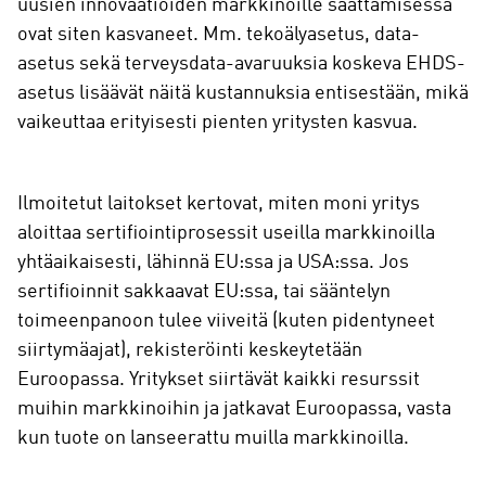
uusien innovaatioiden markkinoille saattamisessa
ovat siten kasvaneet. Mm. tekoälyasetus, data-
asetus sekä terveysdata-avaruuksia koskeva EHDS-
asetus lisäävät näitä kustannuksia entisestään, mikä
vaikeuttaa erityisesti pienten yritysten kasvua.
Ilmoitetut laitokset kertovat, miten moni yritys
aloittaa sertifiointiprosessit useilla markkinoilla
yhtäaikaisesti, lähinnä EU:ssa ja USA:ssa. Jos
sertifioinnit sakkaavat EU:ssa, tai sääntelyn
toimeenpanoon tulee viiveitä (kuten pidentyneet
siirtymäajat), rekisteröinti keskeytetään
Euroopassa. Yritykset siirtävät kaikki resurssit
muihin markkinoihin ja jatkavat Euroopassa, vasta
kun tuote on lanseerattu muilla markkinoilla.