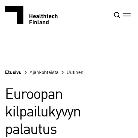
Siirry
sisältöön
Etusivu
Ajankohtaista
Uutinen
Euroopan
kilpailukyvyn
palautus