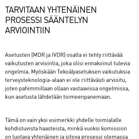
TARVITAAN YHTENÄINEN
PROSESSI SÄÄNTELYN
ARVIOINTIIN
Asetusten (MDR ja IVDR) osalta ei tehty riittävää
vaikutusten arviointia, joka olisi ennakoinut tulevia
ongelmia. Myöskään Tekoälyasetuksen vaikutuksia
terveysteknologia-alaan ei ole riittävästi arvioitu,
joten pahimmillaan ollaan vastaavissa ongelmissa,
kun asetusta lähdetään toimeenpanemaan.
Tämä on vain yksi esimerkki yhdelle toimialalle
kohdistuvista haasteista, minkä vuoksi komission
on luotava yhtenäinen ja sitova prosessi olemassa