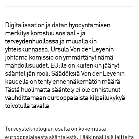
a
Digitalisaation ja datan hyödyntämisen
merkitys korostuu sosiaali- ja
terveydenhuollossa ja muuallakin
yhteiskunnassa. Ursula Von der Leyenin
johtama komissio on ymmärtänyt nämä
mahdollisuudet. EU:lle on kuitenkin jäänyt
sääntelijän rooli. Säädöksiä Von der Leyenin
kaudella on tehty ennennäkemätön määrä.
Tästä huolimatta sääntely ei ole onnistunut
vauhdittamaan eurooppalaista kilpailukykyä
toivotulla tavalla.
Terveysteknologian osalta on kokemusta
eurooppalaisesta sääntelystä. Lääkinnällisiä laitteita