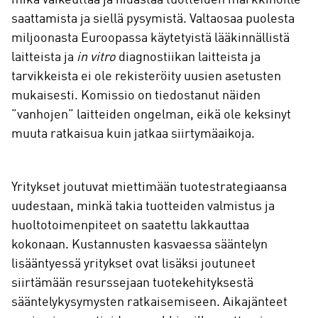
mikä vaikeuttaa ja hidastaa tuotteiden markkinoille
saattamista ja siellä pysymistä. Valtaosaa puolesta
miljoonasta Euroopassa käytetyistä lääkinnällistä
laitteista ja
in vitro
diagnostiikan laitteista ja
tarvikkeista ei ole rekisteröity uusien asetusten
mukaisesti. Komissio on tiedostanut näiden
”vanhojen” laitteiden ongelman, eikä ole keksinyt
muuta ratkaisua kuin jatkaa siirtymäaikoja.
Yritykset joutuvat miettimään tuotestrategiaansa
uudestaan, minkä takia tuotteiden valmistus ja
huoltotoimenpiteet on saatettu lakkauttaa
kokonaan. Kustannusten kasvaessa sääntelyn
lisääntyessä yritykset ovat lisäksi joutuneet
siirtämään resurssejaan tuotekehityksestä
sääntelykysymysten ratkaisemiseen. Aikajänteet