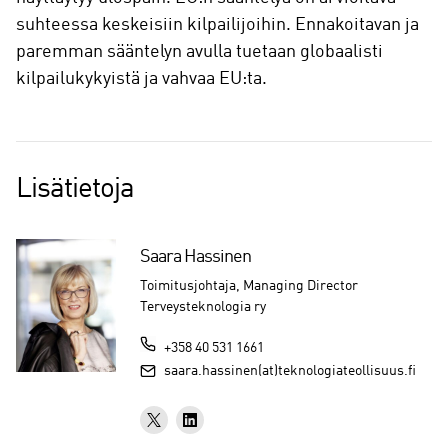
suhteessa keskeisiin kilpailijoihin. Ennakoitavan ja
paremman sääntelyn avulla tuetaan globaalisti
kilpailukykyistä ja vahvaa EU:ta.
Lisätietoja
Saara Hassinen
Toimitusjohtaja, Managing Director
Terveysteknologia ry
+358 40 531 1661
saara.hassinen(at)teknologiateollisuus.fi