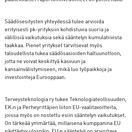
Säädösesitysten yhteydessä tulee arvioida
erityisesti pk-yrityksiin kohdistuvia suoria ja
välillisiä vaikutuksia sekä sääntelyn kumulatiivista
taakkaa. Pienet yritykset tarvitsevat myös
taloudellista tukea säädösasioiden haltuunottoon,
jotta ne voivat keskittyä kasvuun ja
kansainvälistymiseen, mikä luo työpaikkoja ja
investointeja Eurooppaan.
Terveysteknologia ry tukee Teknologiateollisuuden,
EK:n ja Perheyrittäjien liiton EU-vaalitavoitteita,
joissa myös on nostettu esiin sääntelyn vaikutukset.
On tärkeää ymmärtää, millaisena kumppanina EU
näyttäytyy ulospäin. EU:n sääntelyä on arvioitava