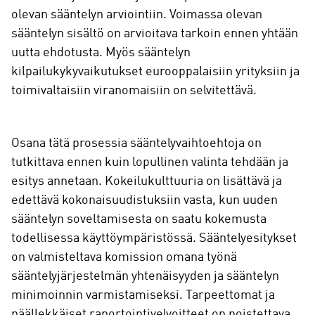
olevan sääntelyn arviointiin. Voimassa olevan
sääntelyn sisältö on arvioitava tarkoin ennen yhtään
uutta ehdotusta. Myös sääntelyn
kilpailukykyvaikutukset eurooppalaisiin yrityksiin ja
toimivaltaisiin viranomaisiin on selvitettävä.
Osana tätä prosessia sääntelyvaihtoehtoja on
tutkittava ennen kuin lopullinen valinta tehdään ja
esitys annetaan. Kokeilukulttuuria on lisättävä ja
edettävä kokonaisuudistuksiin vasta, kun uuden
sääntelyn soveltamisesta on saatu kokemusta
todellisessa käyttöympäristössä. Sääntelyesitykset
on valmisteltava komission omana työnä
sääntelyjärjestelmän yhtenäisyyden ja sääntelyn
minimoinnin varmistamiseksi. Tarpeettomat ja
päällekkäiset raportointivelvoitteet on poistettava.