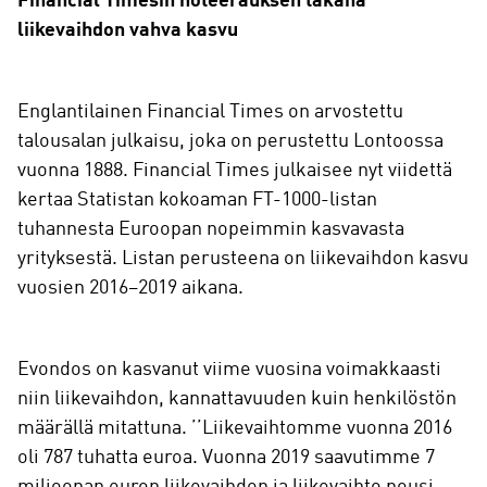
Financial Timesin noteerauksen takana
liikevaihdon vahva kasvu
Englantilainen Financial Times on arvostettu
talousalan julkaisu, joka on perustettu Lontoossa
vuonna 1888. Financial Times julkaisee nyt viidettä
kertaa Statistan kokoaman FT-1000-listan
tuhannesta Euroopan nopeimmin kasvavasta
yrityksestä. Listan perusteena on liikevaihdon kasvu
vuosien 2016–2019 aikana.
Evondos on kasvanut viime vuosina voimakkaasti
niin liikevaihdon, kannattavuuden kuin henkilöstön
määrällä mitattuna. ’’Liikevaihtomme vuonna 2016
oli 787 tuhatta euroa. Vuonna 2019 saavutimme 7
miljoonan euron liikevaihdon ja liikevaihto nousi