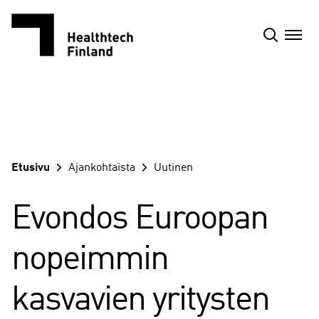
Siirry
sisältöön
Etusivu
Ajankohtaista
Uutinen
Evondos Euroopan
nopeimmin
kasvavien yritysten