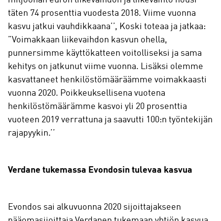
täten 74 prosenttia vuodesta 2018. Viime vuonna
kasvu jatkui vauhdikkaana’’, Koski toteaa ja jatkaa:
”Voimakkaan liikevaihdon kasvun ohella,
punnersimme käyttökatteen voitolliseksi ja sama
kehitys on jatkunut viime vuonna. Lisäksi olemme
kasvattaneet henkilöstömääräämme voimakkaasti
vuonna 2020. Poikkeuksellisena vuotena
henkilöstömäärämme kasvoi yli 20 prosenttia
vuoteen 2019 verrattuna ja saavutti 100:n työntekijän
rajapyykin.’’
Verdane tukemassa Evondosin tulevaa kasvua
Evondos sai alkuvuonna 2020 sijoittajakseen
pääomasijoittaja Verdanen tukemaan yhtiön kasvua.