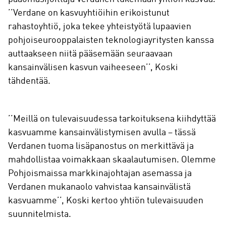
’’Verdane on kasvuyhtiöihin erikoistunut
rahastoyhtiö, joka tekee yhteistyötä lupaavien
pohjoiseurooppalaisten teknologiayritysten kanssa
auttaakseen niitä pääsemään seuraavaan
kansainvälisen kasvun vaiheeseen’’, Koski
tähdentää.
’’Meillä on tulevaisuudessa tarkoituksena kiihdyttää
kasvuamme kansainvälistymisen avulla – tässä
Verdanen tuoma lisäpanostus on merkittävä ja
mahdollistaa voimakkaan skaalautumisen. Olemme
Pohjoismaissa markkinajohtajan asemassa ja
Verdanen mukanaolo vahvistaa kansainvälistä
kasvuamme’’, Koski kertoo yhtiön tulevaisuuden
suunnitelmista.