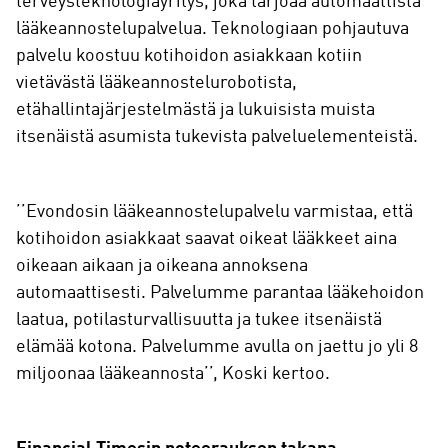
terveysteknologiayritys, joka tarjoaa automaattista
lääkeannostelupalvelua. Teknologiaan pohjautuva
palvelu koostuu kotihoidon asiakkaan kotiin
vietävästä lääkeannostelurobotista,
etähallintajärjestelmästä ja lukuisista muista
itsenäistä asumista tukevista palveluelementeistä.
’’Evondosin lääkeannostelupalvelu varmistaa, että
kotihoidon asiakkaat saavat oikeat lääkkeet aina
oikeaan aikaan ja oikeana annoksena
automaattisesti. Palvelumme parantaa lääkehoidon
laatua, potilasturvallisuutta ja tukee itsenäistä
elämää kotona. Palvelumme avulla on jaettu jo yli 8
miljoonaa lääkeannosta’’, Koski kertoo.