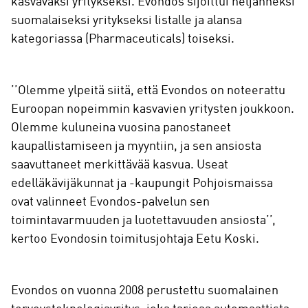
kasvavaksi yritykseksi. Evondos sijoittui neljänneksi
suomalaiseksi yritykseksi listalle ja alansa
kategoriassa (Pharmaceuticals) toiseksi.
’’Olemme ylpeitä siitä, että Evondos on noteerattu
Euroopan nopeimmin kasvavien yritysten joukkoon.
Olemme kuluneina vuosina panostaneet
kaupallistamiseen ja myyntiin, ja sen ansiosta
saavuttaneet merkittävää kasvua. Useat
edelläkävijäkunnat ja -kaupungit Pohjoismaissa
ovat valinneet Evondos-palvelun sen
toimintavarmuuden ja luotettavuuden ansiosta’’,
kertoo Evondosin toimitusjohtaja Eetu Koski.
Evondos on vuonna 2008 perustettu suomalainen