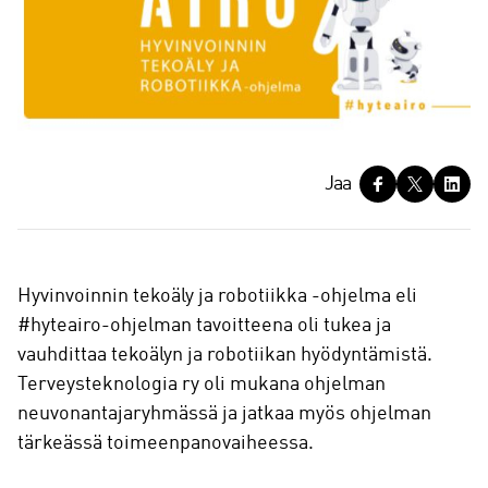
J
Jaa
a
a
Hyvinvoinnin tekoäly ja robotiikka -ohjelma eli
#hyteairo-ohjelman tavoitteena oli tukea ja
vauhdittaa tekoälyn ja robotiikan hyödyntämistä.
Terveysteknologia ry oli mukana ohjelman
neuvonantajaryhmässä ja jatkaa myös ohjelman
tärkeässä toimeenpanovaiheessa.