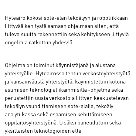
Hyteairo kokosi sote-alan tekoälyyn ja robotiikkaan
liittyvää kehitystä samaan ohjelmaan siten, että
tulevaisuutta rakennettiin sekä kehitykseen liittyviä
ongelmia ratkottiin yhdessä.
Ohjelma on toiminut käynnistäjänä ja alustana
yhteistyölle. Hyteairossa tehtiin verkostoyhteistyötä
ja kansainvälistä yhteistyötä, käynnistettiin kotona
asumisen teknologiat ikäihmisillä -ohjelma sekä
perustettiin uusia verkostoja liittyen keskustelevan
tekoälyn vauhdittamiseen sote-alalla, tekoäly
analytiikassa sekä osaamisen kehittämiseen
oppilaitosyhteistyönä. Lisäksi paneuduttiin sekä
yksittäisten teknologioiden että