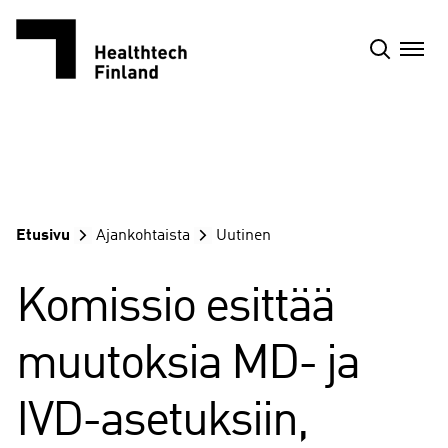
Siirry
sisältöön
Etusivu
Ajankohtaista
Uutinen
Komissio esittää
muutoksia MD- ja
IVD-asetuksiin,