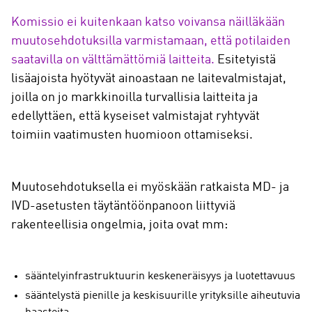
Komissio ei kuitenkaan katso voivansa näilläkään
muutosehdotuksilla varmistamaan, että potilaiden
saatavilla on välttämättömiä laitteita.
Esitetyistä
lisäajoista hyötyvät ainoastaan ne laitevalmistajat,
joilla on jo markkinoilla turvallisia laitteita ja
edellyttäen, että kyseiset valmistajat ryhtyvät
toimiin vaatimusten huomioon ottamiseksi.
Muutosehdotuksella ei myöskään ratkaista MD- ja
IVD-asetusten täytäntöönpanoon liittyviä
rakenteellisia ongelmia, joita ovat mm:
sääntelyinfrastruktuurin keskeneräisyys ja luotettavuus
sääntelystä pienille ja keskisuurille yrityksille aiheutuvia