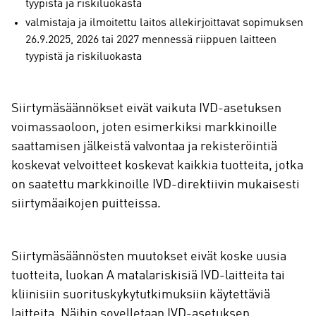
tyypistä ja riskiluokasta
valmistaja ja ilmoitettu laitos allekirjoittavat sopimuksen
26.9.2025, 2026 tai 2027 mennessä riippuen laitteen
tyypistä ja riskiluokasta
Siirtymäsäännökset eivät vaikuta IVD-asetuksen
voimassaoloon, joten esimerkiksi markkinoille
saattamisen jälkeistä valvontaa ja rekisteröintiä
koskevat velvoitteet koskevat kaikkia tuotteita, jotka
on saatettu markkinoille IVD-direktiivin mukaisesti
siirtymäaikojen puitteissa.
Siirtymäsäännösten muutokset eivät koske uusia
tuotteita, luokan A matalariskisiä IVD-laitteita tai
kliinisiin suorituskykytutkimuksiin käytettäviä
laitteita. Näihin sovelletaan IVD-asetuksen