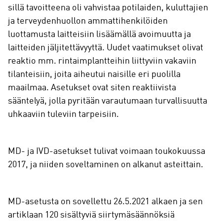
sillä tavoitteena oli vahvistaa potilaiden, kuluttajien
ja terveydenhuollon ammattihenkilöiden
luottamusta laitteisiin lisäämällä avoimuutta ja
laitteiden jäljitettävyyttä. Uudet vaatimukset olivat
reaktio mm. rintaimplantteihin liittyviin vakaviin
tilanteisiin, joita aiheutui naisille eri puolilla
maailmaa. Asetukset ovat siten reaktiivista
sääntelyä, jolla pyritään varautumaan turvallisuutta
uhkaaviin tuleviin tarpeisiin.
MD- ja IVD-asetukset tulivat voimaan toukokuussa
2017, ja niiden soveltaminen on alkanut asteittain.
MD-asetusta on sovellettu 26.5.2021 alkaen ja sen
artiklaan 120 sisältyviä siirtymäsäännöksiä