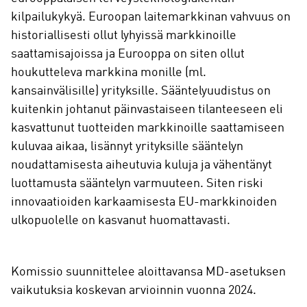
kilpailukykyä. Euroopan laitemarkkinan vahvuus on
historiallisesti ollut lyhyissä markkinoille
saattamisajoissa ja Eurooppa on siten ollut
houkutteleva markkina monille (ml.
kansainvälisille) yrityksille. Sääntelyuudistus on
kuitenkin johtanut päinvastaiseen tilanteeseen eli
kasvattunut tuotteiden markkinoille saattamiseen
kuluvaa aikaa, lisännyt yrityksille sääntelyn
noudattamisesta aiheutuvia kuluja ja vähentänyt
luottamusta sääntelyn varmuuteen. Siten riski
innovaatioiden karkaamisesta EU-markkinoiden
ulkopuolelle on kasvanut huomattavasti.
Komissio suunnittelee aloittavansa MD-asetuksen
vaikutuksia koskevan arvioinnin vuonna 2024.