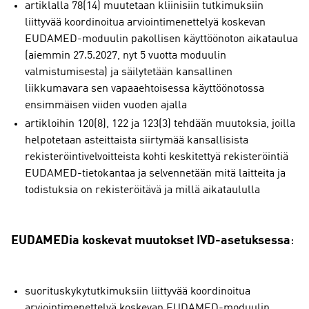
artiklalla 78(14) muutetaan kliinisiin tutkimuksiin
liittyvää koordinoitua arviointimenettelyä koskevan
EUDAMED-moduulin pakollisen käyttöönoton aikataulua
(aiemmin 27.5.2027, nyt 5 vuotta moduulin
valmistumisesta) ja säilytetään kansallinen
liikkumavara sen vapaaehtoisessa käyttöönotossa
ensimmäisen viiden vuoden ajalla
artikloihin 120(8), 122 ja 123(3) tehdään muutoksia, joilla
helpotetaan asteittaista siirtymää kansallisista
rekisteröintivelvoitteista kohti keskitettyä rekisteröintiä
EUDAMED-tietokantaa ja selvennetään mitä laitteita ja
todistuksia on rekisteröitävä ja millä aikataululla
EUDAMEDia koskevat muutokset IVD-asetuksessa
:
suorituskykytutkimuksiin liittyvää koordinoitua
arviointimenettelyä koskevan EUDAMED-moduulin