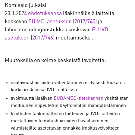
Komissio julkaisi
23.1.2024
ehdotuksensa
lääkinnällisiä laitteita
koskevan
EU MD-asetuksen (2017/745)
ja
laboratoriodiagnostiikkaa koskevan
EU IVD-
asetuksen (2017/746)
muuttamiseksi.
Muutoksilla on kolme keskeistä tavoitetta:
saatavuushäiriöiden vähentäminen erityisesti luokan D
korkeariskisissä IVD-tuotteissa
avoimuutta lisäävän
EUDAMED-tietokannan
yksittäisten
moduulien nopeutetun käyttöönoton mahdollistaminen
kriittisten lääkinnällisten laitteiden ja IVD-laitteiden
merkittävien toimitushäiriöiden havaitseminen
valmistajille asetettavan ennakkoilmoitusvelvoitteen