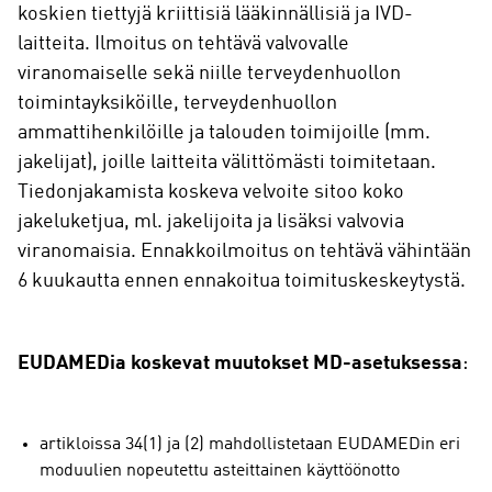
koskien tiettyjä kriittisiä lääkinnällisiä ja IVD-
laitteita. Ilmoitus on tehtävä valvovalle
viranomaiselle sekä niille terveydenhuollon
toimintayksiköille, terveydenhuollon
ammattihenkilöille ja talouden toimijoille (mm.
jakelijat), joille laitteita välittömästi toimitetaan.
Tiedonjakamista koskeva velvoite sitoo koko
jakeluketjua, ml. jakelijoita ja lisäksi valvovia
viranomaisia. Ennakkoilmoitus on tehtävä vähintään
6 kuukautta ennen ennakoitua toimituskeskeytystä.
EUDAMEDia koskevat muutokset MD-asetuksessa
:
artikloissa 34(1) ja (2) mahdollistetaan EUDAMEDin eri
moduulien nopeutettu asteittainen käyttöönotto