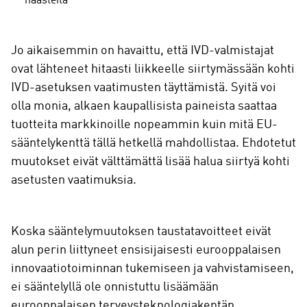
haasteita
Jo aikaisemmin on havaittu, että IVD-valmistajat
ovat lähteneet hitaasti liikkeelle siirtymässään kohti
IVD-asetuksen vaatimusten täyttämistä. Syitä voi
olla monia, alkaen kaupallisista paineista saattaa
tuotteita markkinoille nopeammin kuin mitä EU-
sääntelykenttä tällä hetkellä mahdollistaa. Ehdotetut
muutokset eivät välttämättä lisää halua siirtyä kohti
asetusten vaatimuksia.
Koska sääntelymuutoksen taustatavoitteet eivät
alun perin liittyneet ensisijaisesti eurooppalaisen
innovaatiotoiminnan tukemiseen ja vahvistamiseen,
ei sääntelyllä ole onnistuttu lisäämään
eurooppalaisen terveysteknologiakentän