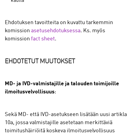
kautta
Ehdotuksen tavoitteita on kuvattu tarkemmin
komission
asetusehdotuksessa
. Ks. myös
komission
fact sheet
.
EHDOTETUT MUUTOKSET
MD- ja IVD-valmistajille ja talouden toimijoille
ilmoitusvelvollisuus
:
Sekä MD- että IVD-asetukseen lisätään uusi artikla
10a, jossa valmistajille asetetaan merkittäviä
toimitushäiriöitä koskeva ilmoitusvelvollisuus