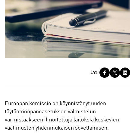
J
Jaa
a
a
Euroopan komissio on käynnistänyt uuden
täytäntöönpanoasetuksen valmistelun
varmistaakseen ilmoitettuja laitoksia koskevien
vaatimusten yhdenmukaisen soveltamisen.