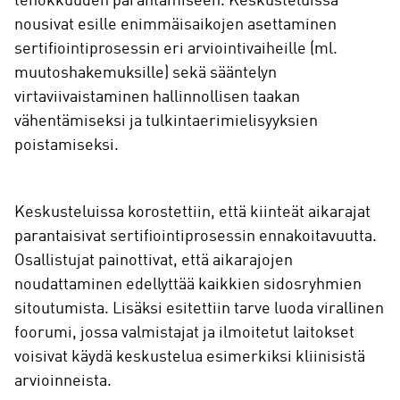
tehokkuuden parantamiseen. Keskusteluissa
nousivat esille enimmäisaikojen asettaminen
sertifiointiprosessin eri arviointivaiheille (ml.
muutoshakemuksille) sekä sääntelyn
virtaviivaistaminen hallinnollisen taakan
vähentämiseksi ja tulkintaerimielisyyksien
poistamiseksi.
Keskusteluissa korostettiin, että kiinteät aikarajat
parantaisivat sertifiointiprosessin ennakoitavuutta.
Osallistujat painottivat, että aikarajojen
noudattaminen edellyttää kaikkien sidosryhmien
sitoutumista. Lisäksi esitettiin tarve luoda virallinen
foorumi, jossa valmistajat ja ilmoitetut laitokset
voisivat käydä keskustelua esimerkiksi kliinisistä
arvioinneista.