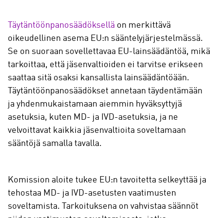
Täytäntöönpanosäädöksellä
on merkittävä
oikeudellinen asema EU:n sääntelyjärjestelmässä.
Se on suoraan sovellettavaa EU-lainsäädäntöä, mikä
tarkoittaa, että jäsenvaltioiden ei tarvitse erikseen
saattaa sitä osaksi kansallista lainsäädäntöään.
Täytäntöönpanosäädökset annetaan täydentämään
ja yhdenmukaistamaan aiemmin hyväksyttyjä
asetuksia, kuten MD- ja IVD-asetuksia, ja ne
velvoittavat kaikkia jäsenvaltioita soveltamaan
sääntöjä samalla tavalla.
Komission aloite tukee EU:n tavoitetta selkeyttää ja
tehostaa MD- ja IVD-asetusten vaatimusten
soveltamista. Tarkoituksena on vahvistaa säännöt