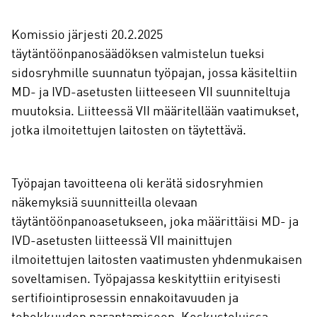
Komissio järjesti 20.2.2025
täytäntöönpanosäädöksen valmistelun tueksi
sidosryhmille suunnatun työpajan, jossa käsiteltiin
MD- ja IVD-asetusten liitteeseen VII suunniteltuja
muutoksia. Liitteessä VII määritellään vaatimukset,
jotka ilmoitettujen laitosten on täytettävä.
Työpajan tavoitteena oli kerätä sidosryhmien
näkemyksiä suunnitteilla olevaan
täytäntöönpanoasetukseen, joka määrittäisi MD- ja
IVD-asetusten liitteessä VII mainittujen
ilmoitettujen laitosten vaatimusten yhdenmukaisen
soveltamisen. Työpajassa keskityttiin erityisesti
sertifiointiprosessin ennakoitavuuden ja