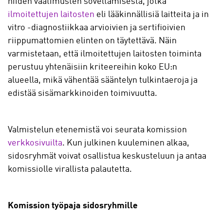
niiden vaatimusten soveltamisesta, jotka
ilmoitettujen laitosten
eli lääkinnällisiä laitteita ja in
vitro -diagnostiikkaa arvioivien ja sertifioivien
riippumattomien elinten on täytettävä. Näin
varmistetaan, että ilmoitettujen laitosten toiminta
perustuu yhtenäisiin kriteereihin koko EU:n
alueella, mikä vähentää sääntelyn tulkintaeroja ja
edistää sisämarkkinoiden toimivuutta.
Valmistelun etenemistä voi seurata komission
verkkosivuilta
. Kun julkinen kuuleminen alkaa,
sidosryhmät voivat osallistua keskusteluun ja antaa
komissiolle virallista palautetta.
Komission työpaja sidosryhmille