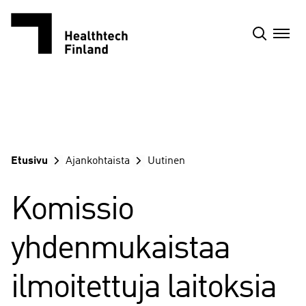
Siirry
sisältöön
Etusivu
Ajankohtaista
Uutinen
Komissio
yhdenmukaistaa
ilmoitettuja laitoksia