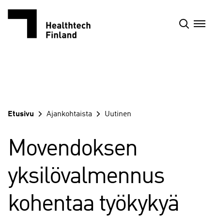
Siirry
sisältöön
Etusivu
Ajankohtaista
Uutinen
Movendoksen
yksilövalmennus
kohentaa työkykyä