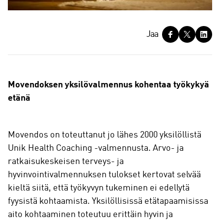
J
Jaa
a
a
Movendoksen yksilövalmennus kohentaa työkykyä
etänä
Movendos on toteuttanut jo lähes 2000 yksilöllistä
Unik Health Coaching -valmennusta. Arvo- ja
ratkaisukeskeisen terveys- ja
hyvinvointivalmennuksen tulokset kertovat selvää
kieltä siitä, että työkyvyn tukeminen ei edellytä
fyysistä kohtaamista. Yksilöllisissä etätapaamisissa
aito kohtaaminen toteutuu erittäin hyvin ja