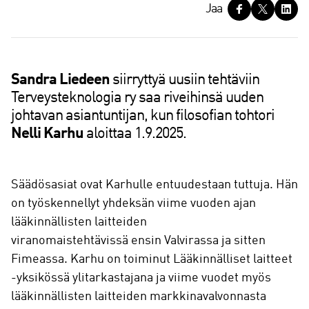
J
Jaa
a
a
Sandra Liedeen
siirryttyä uusiin tehtäviin
Terveysteknologia ry saa riveihinsä uuden
johtavan asiantuntijan, kun filosofian tohtori
Nelli Karhu
aloittaa 1.9.2025.
Säädösasiat ovat Karhulle entuudestaan tuttuja. Hän
on työskennellyt yhdeksän viime vuoden ajan
lääkinnällisten laitteiden
viranomaistehtävissä ensin Valvirassa ja sitten
Fimeassa. Karhu on toiminut Lääkinnälliset laitteet
-yksikössä ylitarkastajana ja viime vuodet myös
lääkinnällisten laitteiden markkinavalvonnasta