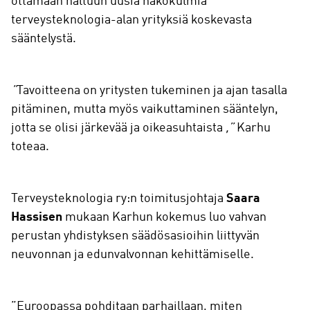
ottamaan haltuun uusia näkökulmia
terveysteknologia-alan yrityksiä koskevasta
sääntelystä.
”
Tavoitteena on yritysten tukeminen ja ajan tasalla
pitäminen, mutta myös vaikuttaminen sääntelyn,
jotta se olisi järkevää ja oikeasuhtaista
,”
Karhu
toteaa.
Terveysteknologia ry:n toimitusjohtaja
Saara
Hassisen
mukaan Karhun kokemus luo vahvan
perustan yhdistyksen säädösasioihin liittyvän
neuvonnan ja edunvalvonnan kehittämiselle.
”Euroopassa pohditaan parhaillaan, miten