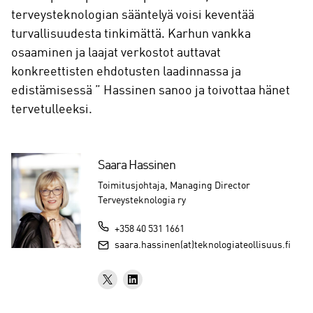
terveysteknologian sääntelyä voisi keventää
turvallisuudesta tinkimättä. Karhun vankka
osaaminen ja laajat verkostot auttavat
konkreettisten ehdotusten laadinnassa ja
edistämisessä ” Hassinen sanoo ja toivottaa hänet
tervetulleeksi.
Saara Hassinen
Toimitusjohtaja, Managing Director
Terveysteknologia ry
+358 40 531 1661
saara.hassinen(at)teknologiateollisuus.fi