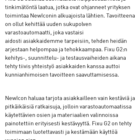
tinkimätöntä laatua, jotka ovat ohjanneet yrityksen
toimintaa NewIconin alkuajoista lähtien. Tavoitteena
on ollut kehittää uuden sukupolven
varastoautomaatti, joka vastaisi
aidosti asiakkaidemme tarpeisiin, tehden heidän
arjestaan helpompaa ja tehokkaampaa. Fixu G2:n
kehitys-, suunnittelu- ja testausvaiheiden aikana
tehty tiivis yhteistyö asiakkaiden kanssa auttoi
kunnianhimoisen tavoitteen saavuttamisessa.
NewIcon haluaa tarjota asiakkailleen vain kestäviä ja
pitkäikäisiä ratkaisuja, jolloin varastoautomaatissa
käytettävien osien ja materiaalien valinnoissa
painotettiin erityisesti kestävyyttä. Fixu G2 on tehty
toimimaan luotettavasti ja kestämään käyttöä