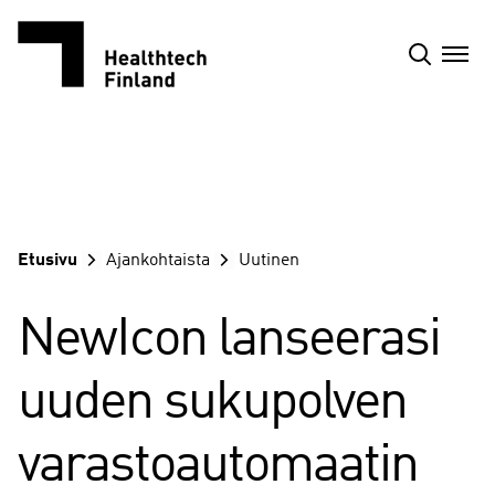
Siirry
sisältöön
Etusivu
Ajankohtaista
Uutinen
NewIcon lanseerasi
uuden sukupolven
varastoautomaatin