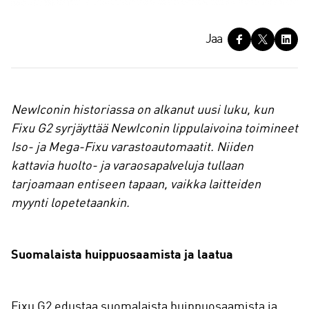
J
Jaa
a
a
NewIconin historiassa on alkanut uusi luku, kun
Fixu G2 syrjäyttää NewIconin lippulaivoina toimineet
Iso- ja Mega-Fixu varastoautomaatit. Niiden
kattavia huolto- ja varaosapalveluja tullaan
tarjoamaan entiseen tapaan, vaikka laitteiden
myynti lopetetaankin.
Suomalaista huippuosaamista ja laatua
Fixu G2 edustaa suomalaista huippuosaamista ja