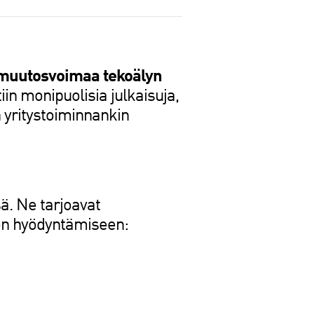
 muutosvoimaa tekoälyn
in monipuolisia julkaisuja,
n yritystoiminnankin
sä. Ne tarjoavat
een hyödyntämiseen: