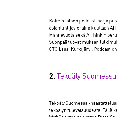
Kolmiosainen podcast-sarja pureu
asiantuntijavieraina kuullaan AI 
Mannevuota sekä AIThinkin perus
Suonpää tuovat mukaan tutkimuks
CTO Lassi Kurkijärvi. Podcast on
2.
Tekoäly Suomessa 
Tekoäly Suomessa -haastattelusa
tekoälyn tulevaisuudesta. Tällä 