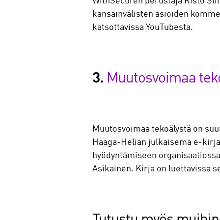
WithSecuren perustaja Risto Siil
kansainvälisten asioiden komment
katsottavissa YouTubesta.
3.
Muutosvoimaa teko
Muutosvoimaa tekoälystä on suunn
Haaga-Helian julkaisema e-kirja 
hyödyntämiseen organisaatiossasi
Asikainen. Kirja on luettavissa 
Tutustu myös muihin 