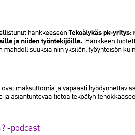
sallistunut hankkeeseen
Tekoälykäs pk-yritys:
lle ja niiden työntekijöille.
Hankkeen tuotetti
n mahdollisuuksia niin yksilön, työyhteisön kui
sut ovat maksuttomia ja vapaasti hyödynnettävis
ja ja asiantuntevaa tietoa tekoälyn tehokkaas
ä? -podcast