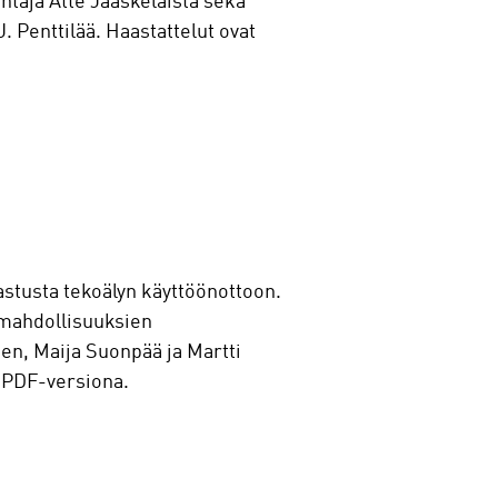
htaja Atte Jääskeläistä sekä
. Penttilää. Haastattelut ovat
astusta tekoälyn käyttöönottoon.
 mahdollisuuksien
en, Maija Suonpää ja Martti
a PDF-versiona.