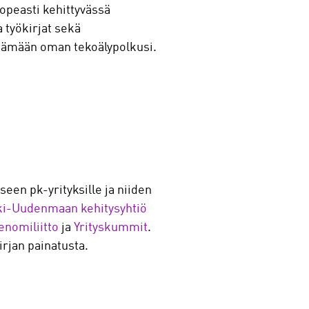
nopeasti kehittyvässä
 työkirjat sekä
öytämään oman tekoälypolkusi.
en pk-yrityksille ja niiden
i-Uudenmaan kehitysyhtiö
enomiliitto
ja
Yrityskummit
.
rjan painatusta.