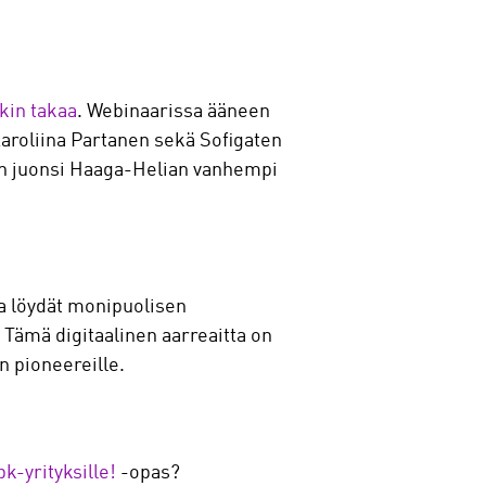
nkin takaa
. Webinaarissa ääneen
Karoliina Partanen sekä Sofigaten
man juonsi Haaga-Helian vanhempi
ta löydät monipuolisen
 Tämä digitaalinen aarreaitta on
n pioneereille.
k-yrityksille!
-opas?