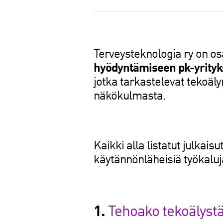
a
Terveysteknologia ry on o
hyödyntämiseen pk-yrityksi
jotka tarkastelevat tekoäly
näkökulmasta.
Kaikki alla listatut julkai
käytännönläheisiä työkalu
1.
Tehoako tekoälyst