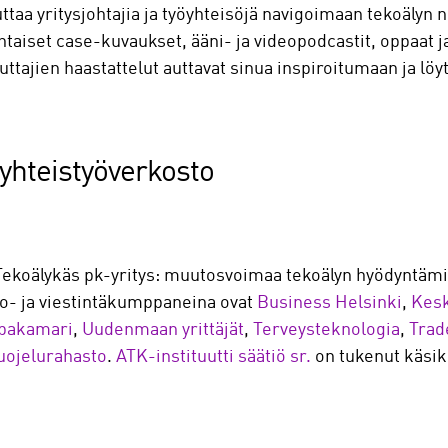
ttaa yritysjohtajia ja työyhteisöjä navigoimaan tekoälyn 
taiset case-kuvaukset, ääni- ja videopodcastit, oppaat ja
uttajien haastattelut auttavat sinua inspiroitumaan ja l
 yhteistyöverkosto
ekoälykäs pk-yritys: muutosvoimaa tekoälyn hyödyntämise
to- ja viestintäkumppaneina ovat
Business Helsinki
,
Kesk
pakamari
,
Uudenmaan yrittäjät
,
Terveysteknologia
,
Trad
uojelurahasto
.
ATK-instituutti säätiö sr.
on tukenut käsiki