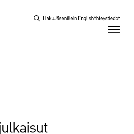
Top
Haku
Jäsenille
In English
Yhteystiedot
julkaisut