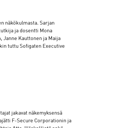
den näkökulmasta. Sarjan
tutkija ja dosentti Mona
, Janne Kauttonen ja Maija
in tuttu Sofigaten Executive
ttajat jakavat näkemyksensä
ajätti F-Secure Corporationin ja