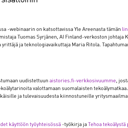
sa -webinaarin on katsottavissa Yle Areenasta tämän
li
omistaja Tuomas Syrjänen, AI Finland-verkoston johtaja 
a yrittäjä ja teknologiavaikuttaja Maria Ritola. Tapahtu
stumaan uudistettuun
aistories.fi-verkkosivuumme
, jos
ekoälytarinoita valottamaan suomalaisten tekoälymatkaa.
lkäisille ja tulevaisuudesta kiinnostuneille yritysmaailma
det käyttöön työyhteisössä
-työkirja ja
Tehoa tekoälystä p