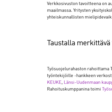
Verkkosivuston tavoitteena on au
maailmassa. Yritysten yksityiskoh
yhteiskunnallisten mielipidevaik
Taustalla merkittävä
Työsuojelurahaston rahoittama T
työntekijöille -hankkeen verkos
KEUKE
,
Länsi-Uudenmaan kaup
Rahoituskumppanina toimi
Työs