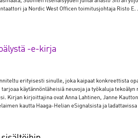
asmaata, Suomen itsenäisyyden juhlarahasto Sitran ylijo
aattori ja Nordic West Officen toimitusjohtaja Risto E. J
älystä -e-kirja
iteltu erityisesti sinulle, joka kaipaat konkreettista op
tarjoaa käytännönläheisiä neuvoja ja työkaluja tekoälyn
. Kirjan kirjoittajina ovat Anna Lahtinen, Janne Kautton
selaimen kautta Haaga-Helian eSignalsista ja ladattaviss
sisältöihin