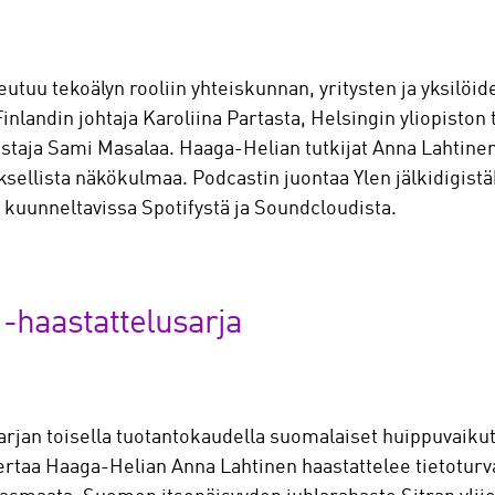
tuu tekoälyn rooliin yhteiskunnan, yritysten ja yksilöi
Finlandin johtaja Karoliina Partasta, Helsingin yliopiston 
taja Sami Masalaa. Haaga-Helian tutkijat Anna Lahtinen
ellista näkökulmaa. Podcastin juontaa Ylen jälkidigistäk
 kuunneltavissa Spotifystä ja Soundcloudista.
-haastattelusarja
rjan toisella tuotantokaudella suomalaiset huippuvaiku
kertaa Haaga-Helian Anna Lahtinen haastattelee tietoturv