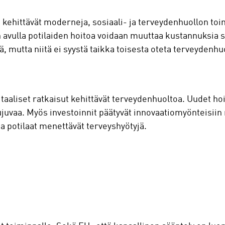
 kehittävät moderneja, sosiaali- ja terveydenhuollon toim
den avulla potilaiden hoitoa voidaan muuttaa kustannuksi
lä, mutta niitä ei syystä taikka toisesta oteta terveydenh
taaliset ratkaisut kehittävät terveydenhuoltoa. Uudet h
ujuvaa. Myös investoinnit päätyvät innovaatiomyönteisiin 
 ja potilaat menettävät terveyshyötyjä.