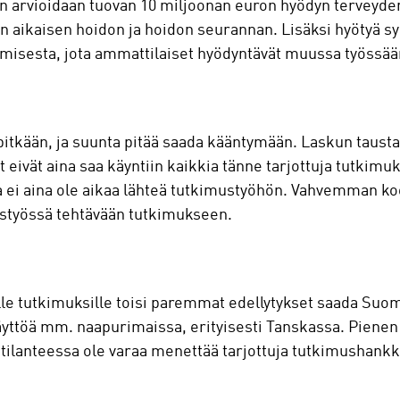
n arvioidaan tuovan 10 miljoonan euron hyödyn terveyden
n aikaisen hoidon ja hoidon seurannan. Lisäksi hyötyä s
isesta, jota ammattilaiset hyödyntävät muussa työssää
itkään, ja suunta pitää saada kääntymään. Laskun taust
et eivät aina saa käyntiin kaikkia tänne tarjottuja tutkimu
 ei aina ole aikaa lähteä tutkimustyöhön. Vahvemman koor
istyössä tehtävään tutkimukseen.
ille tutkimuksille toisi paremmat edellytykset saada Suom
näyttöä mm. naapurimaissa, erityisesti Tanskassa. Pienen
tilanteessa ole varaa menettää tarjottuja tutkimushankk