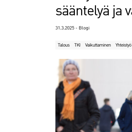
sääntelyä ja 
31.3.2025 - Blogi
Talous
TKI
Vaikuttaminen
Yhteistyö