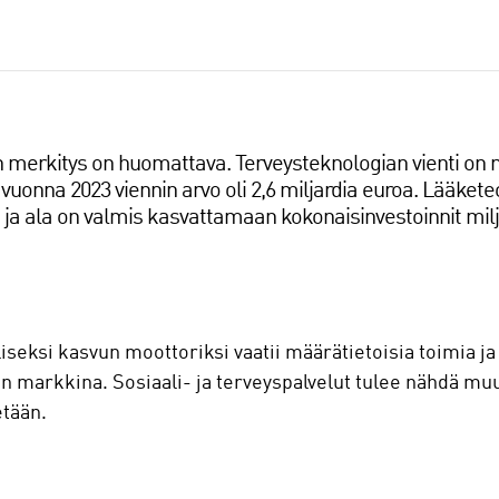
n merkitys on huomattava. Terveysteknologian vienti on
vuonna 2023 viennin arvo oli 2,6 miljardia euroa. Lääket
 ja ala on valmis kasvattamaan kokonaisinvestoinnit mil
seksi kasvun moottoriksi vaatii määrätietoisia toimia ja
an markkina. Sosiaali- ja terveyspalvelut tulee nähdä mu
etään.