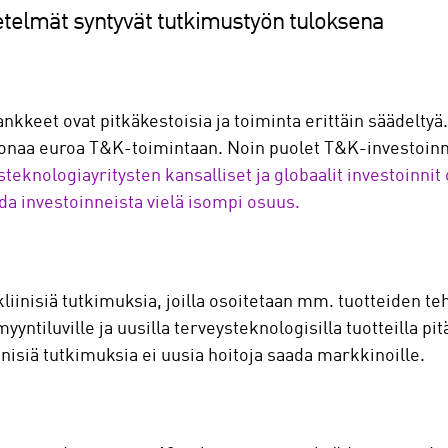
etelmät syntyvät tutkimustyön tuloksena
kkeet ovat pitkäkestoisia ja toiminta erittäin säädeltyä.
oonaa euroa T&K-toimintaan. Noin puolet T&K-investoinnei
teknologiayritysten kansalliset ja globaalit investoinnit
a investoinneista vielä isompi osuus.
liinisiä tutkimuksia, joilla osoitetaan mm. tuotteiden teho
yntiluville ja uusilla terveysteknologisilla tuotteilla pi
inisiä tutkimuksia ei uusia hoitoja saada markkinoille.