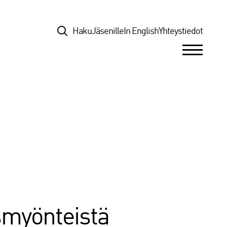
Top
Haku
Jäsenille
In English
Yhteystiedot
smyönteistä