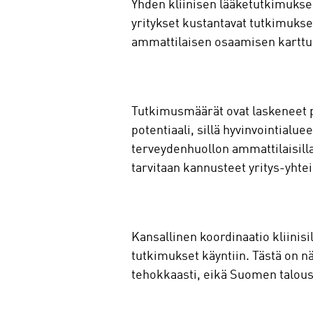
Yhden kliinisen lääketutkimukse
yritykset kustantavat tutkimukse
ammattilaisen osaamisen karttum
Tutkimusmäärät ovat laskeneet p
potentiaali, sillä hyvinvointialue
terveydenhuollon ammattilaisilla
tarvitaan kannusteet yritys-yhte
Kansallinen koordinaatio kliinis
tutkimukset käyntiin. Tästä on 
tehokkaasti, eikä Suomen talous