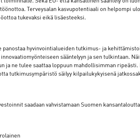
t toiminnalle. Sekä EU- että kansallinen sääntely on luo
ttöönottoa. Terveysalan kasvupotentiaali on helpompi ulo
öottoa tukevaksi eikä lisäesteeksi.
 panostaa hyvinvointialueiden tutkimus- ja kehittämist
innovaatiomyönteiseen sääntelyyn ja sen tulkintaan. Näitä
n ja ne tulee saattaa loppuun mahdollisimman ripeästi. H
otta tutkimusympäristö säilyy kilpailukykyisenä jatkossa
 investoinnit saadaan vahvistamaan Suomen kansantaloutta
rolainen