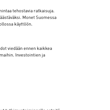
intaa tehostavia ratkaisuja.
a säästäväksi. Monet Suomessa
uollossa käyttöön.
oidot viedään ennen kaikkea
maihin. Investointien ja