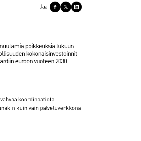
Jaa
 muutamia poikkeuksia lukuun
eollisuuden kokonaisinvestoinnit
jardiin euroon vuoteen 2030
 vahvaa koordinaatiota.
unakin kuin vain palveluverkkona