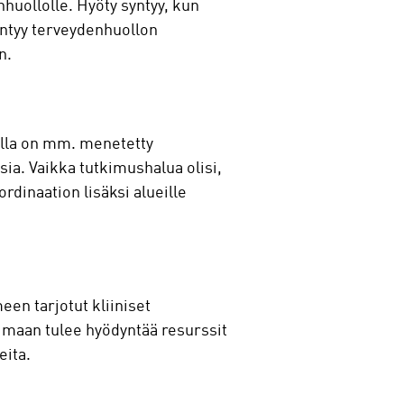
huollolle. Hyöty syntyy, kun
yntyy terveydenhuollon
n.
alla on mm. menetetty
ksia. Vaikka tutkimushalua olisi,
dinaation lisäksi alueille
een tarjotut kliiniset
 maan tulee hyödyntää resurssit
eita.