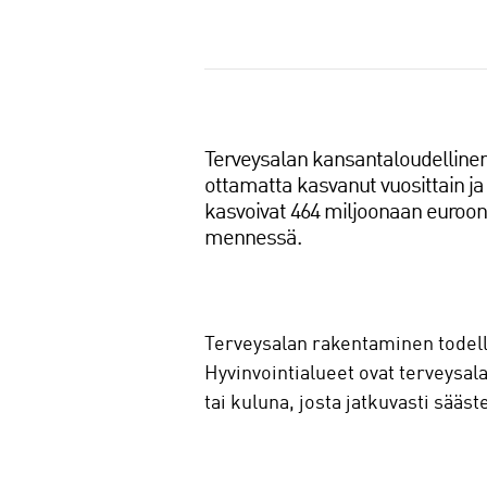
J
a
a
Terveysalan kansantaloudelline
ottamatta kasvanut vuosittain ja 
kasvoivat 464 miljoonaan euroon
mennessä.
Terveysalan rakentaminen todelli
Hyvinvointialueet ovat terveysal
tai kuluna, josta jatkuvasti sääst