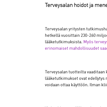
Terveysalan hoidot ja men
Terveysalan yritysten tutkimushan
hetkellä vuosittain 230-260 milj
lääketutkimuksista.
Myös terveys
erinomaiset mahdollisuudet saad
Terveysalan tuotteilta vaaditaan k
lääketutkimukset ovat edellytys my
voidaan ottaa käyttöön. Ilman kli