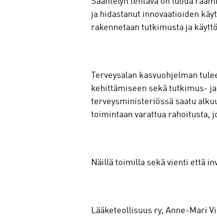
Sääntelyn tehtävä on luoda raami
ja hidastanut innovaatioiden käy
rakennetaan tutkimusta ja käyttö
Terveysalan kasvuohjelman tulee
kehittämiseen sekä tutkimus- ja 
terveysministeriössä saatu alkuu
toimintaan varattua rahoitusta, j
Näillä toimilla sekä vienti että
Lääketeollisuus ry, Anne-Mari Vi