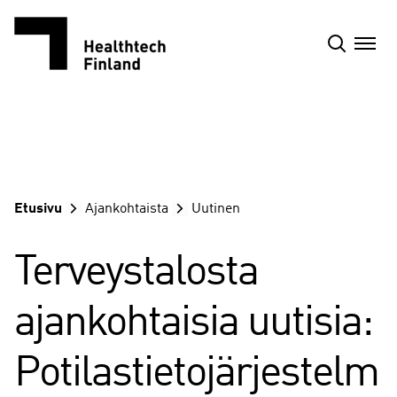
Siirry
sisältöön
Etusivu
Ajankohtaista
Uutinen
Terveystalosta
ajankohtaisia uutisia:
Potilastietojärjestelm