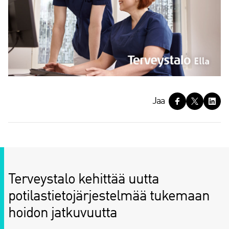
J
Jaa
a
a
Terveystalo kehittää uutta
potilastietojärjestelmää tukemaan
hoidon jatkuvuutta