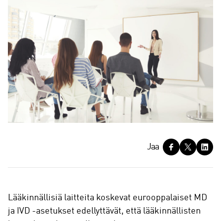
J
Jaa
a
a
Lääkinnällisiä laitteita koskevat eurooppalaiset MD
ja IVD -asetukset edellyttävät, että lääkinnällisten