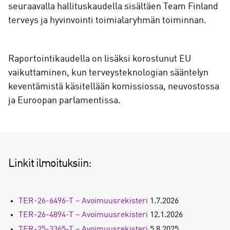
seuraavalla hallituskaudella sisältäen Team Finland
terveys ja hyvinvointi toimialaryhmän toiminnan.
Raportointikaudella on lisäksi korostunut EU
vaikuttaminen, kun terveysteknologian sääntelyn
keventämistä käsitellään komissiossa, neuvostossa
ja Euroopan parlamentissa.
Linkit ilmoituksiin:
TER-26-6496-T – Avoimuusrekisteri
1.7.2026
TER-26-4894-T – Avoimuusrekisteri
12.1.2026
TER-25-3365-T – Avoimuusrekisteri
5.8.2025