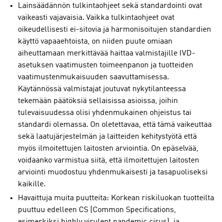
Lainsäädännön tulkintaohjeet sekä standardointi ovat
vaikeasti vajavaisia. Vaikka tulkintaohjeet ovat
oikeudellisesti ei-sitovia ja harmonisoitujen standardien
käyttö vapaaehtoista, on niiden puute omiaan
aiheuttamaan merkittävää haittaa valmistajille IVD-
asetuksen vaatimusten toimeenpanon ja tuotteiden
vaatimustenmukaisuuden saavuttamisessa.
Käytännössä valmistajat joutuvat nykytilanteessa
tekemään päätöksiä sellaisissa asioissa, joihin
tulevaisuudessa olisi yhdenmukainen ohjeistus tai
standardi olemassa. On oletettavaa, että tämä vaikeuttaa
sekä laatujärjestelmän ja laitteiden kehitystyötä että
myös ilmoitettujen laitosten arviointia. On epäselvää,
voidaanko varmistua siitä, että ilmoitettujen laitosten
arviointi muodostuu yhdenmukaisesti ja tasapuoliseksi
kaikille.
Havaittuja muita puutteita: Korkean riskiluokan tuotteilta
puuttuu edelleen CS (Common Specifications,