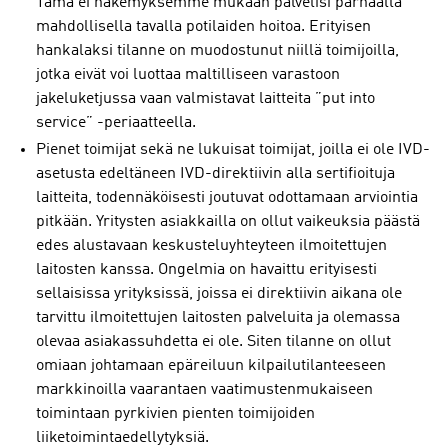
Tämä ei näkemyksemme mukaan palvelisi parhaalla
mahdollisella tavalla potilaiden hoitoa. Erityisen
hankalaksi tilanne on muodostunut niillä toimijoilla,
jotka eivät voi luottaa maltilliseen varastoon
jakeluketjussa vaan valmistavat laitteita ”put into
service” -periaatteella.
Pienet toimijat sekä ne lukuisat toimijat, joilla ei ole IVD-
asetusta edeltäneen IVD-direktiivin alla sertifioituja
laitteita, todennäköisesti joutuvat odottamaan arviointia
pitkään. Yritysten asiakkailla on ollut vaikeuksia päästä
edes alustavaan keskusteluyhteyteen ilmoitettujen
laitosten kanssa. Ongelmia on havaittu erityisesti
sellaisissa yrityksissä, joissa ei direktiivin aikana ole
tarvittu ilmoitettujen laitosten palveluita ja olemassa
olevaa asiakassuhdetta ei ole. Siten tilanne on ollut
omiaan johtamaan epäreiluun kilpailutilanteeseen
markkinoilla vaarantaen vaatimustenmukaiseen
toimintaan pyrkivien pienten toimijoiden
liiketoimintaedellytyksiä.