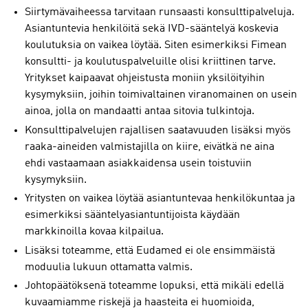
Siirtymävaiheessa tarvitaan runsaasti konsulttipalveluja.
Asiantuntevia henkilöitä sekä IVD-sääntelyä koskevia
koulutuksia on vaikea löytää. Siten esimerkiksi Fimean
konsultti- ja koulutuspalveluille olisi kriittinen tarve.
Yritykset kaipaavat ohjeistusta moniin yksilöityihin
kysymyksiin, joihin toimivaltainen viranomainen on usein
ainoa, jolla on mandaatti antaa sitovia tulkintoja.
Konsulttipalvelujen rajallisen saatavuuden lisäksi myös
raaka-aineiden valmistajilla on kiire, eivätkä ne aina
ehdi vastaamaan asiakkaidensa usein toistuviin
kysymyksiin.
Yritysten on vaikea löytää asiantuntevaa henkilökuntaa ja
esimerkiksi sääntelyasiantuntijoista käydään
markkinoilla kovaa kilpailua.
Lisäksi toteamme, että Eudamed ei ole ensimmäistä
moduulia lukuun ottamatta valmis.
Johtopäätöksenä toteamme lopuksi, että mikäli edellä
kuvaamiamme riskejä ja haasteita ei huomioida,