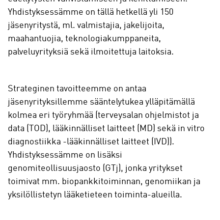
Yhdistyksessämme on tällä hetkellä yli 150
jäsenyritystä, ml. valmistajia, jakelijoita,
maahantuojia, teknologiakumppaneita,
palveluyrityksiä sekä ilmoitettuja laitoksia.
Strateginen tavoitteemme on antaa
jäsenyrityksillemme sääntelytukea ylläpitämällä
kolmea eri työryhmää (terveysalan ohjelmistot ja
data (TOD), lääkinnälliset laitteet (MD) sekä in vitro
diagnostiikka -lääkinnälliset laitteet (IVD)).
Yhdistyksessämme on lisäksi
genomiteollisuusjaosto (GTj), jonka yritykset
toimivat mm. biopankkitoiminnan, genomiikan ja
yksilöllistetyn lääketieteen toiminta-alueilla.