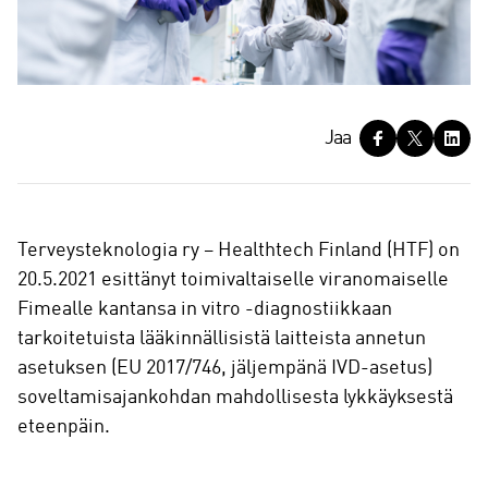
J
Jaa
a
a
Terveysteknologia ry – Healthtech Finland (HTF) on
20.5.2021 esittänyt toimivaltaiselle viranomaiselle
Fimealle kantansa in vitro -diagnostiikkaan
tarkoitetuista lääkinnällisistä laitteista annetun
asetuksen (EU 2017/746, jäljempänä IVD-asetus)
soveltamisajankohdan mahdollisesta lykkäyksestä
eteenpäin.