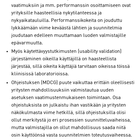
vaatimuksiin ja mm. performanssin osoittamiseen ovat
yrityksille haasteellisia nykytilanteessa ja
nykyaikatauluilla. Performanssikokeita on jouduttu
lykkäämään viime keväästä lähtien ja suunnitelmia
joudutaan edelleen muuttamaan luoden valmistajille
epävarmuutta.
Myös käytettävyystutkimusten (usability validation)
järjestäminen oikeilla käyttäjillä on haasteellista
järjestää, sillä oikeita käyttäjiä tarvitaan oikeissa töissä
kliinisissä laboratorioissa.
Ohjeistuksen (MDCG) puute vaikuttaa erittäin oleellisesti
yritysten mahdollisuuksiin valmistautua uuden
asetuksen vaatimustenmukaiseen toimintaan. Osa
ohjeistuksista on julkaistu ihan vastikään ja yritysten
näkökulmasta viime hetkillä, sillä ohjeistuksilla olisi
ollut merkitystä jo eri prosessien suunnitteluvaiheissa,
mutta valmistajilla on ollut mahdollisuus saada niitä
osin käyttöönsä vasta suunnitelmien toteutusvaiheessa.