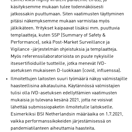
esimerkiksi highly virulent pandemic cirus), ja
käsityksemme mukaan tulee todennäköisesti
jatkossakin puuttumaan. Siten vaatimusten täyttyminen
pitäisi näkemyksemme mukaan varmistaa myös
jälkikäteen. Yritykset kaipaavat lisäksi mm. puuttuvia
templaatteja, kuten SSP (Summary of Safety &
Performance), sekä Post-Market Surveillance ja
Vigilance -järjestelmän ohjeistuksia ja templaatteja.
Myös referenssilaboratorioista on puute nykyisille
itsesertifioiduille tuotteille, jotka menevät IVD-
asetuksen mukaiseen D-luokkaan (covid, influenssa).
Ilmoitettujen laitosten suuri työmäärä näkyy valmistajille
haasteellisina aikatauluina. Käytännössä valmistajien
tulisi olla IVD-asetuksen edellyttämien vaatimusten
mukaisia jo tulevana kesänä 2021, jotta ne voisivat
lähettää submissiopaketin ilmoitetulle laitokselle.
Esimerkiksi BSI Netherlandsin määräaika on 1.7.2021,
vaikka performanssikokeiden järjestämisessä on
pandemiatilanteen aiheuttamia haasteita.