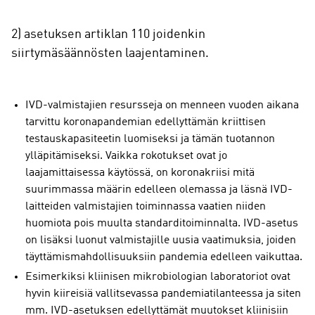
2) asetuksen artiklan 110 joidenkin
siirtymäsäännösten laajentaminen.
IVD-valmistajien resursseja on menneen vuoden aikana
tarvittu koronapandemian edellyttämän kriittisen
testauskapasiteetin luomiseksi ja tämän tuotannon
ylläpitämiseksi. Vaikka rokotukset ovat jo
laajamittaisessa käytössä, on koronakriisi mitä
suurimmassa määrin edelleen olemassa ja läsnä IVD-
laitteiden valmistajien toiminnassa vaatien niiden
huomiota pois muulta standarditoiminnalta. IVD-asetus
on lisäksi luonut valmistajille uusia vaatimuksia, joiden
täyttämismahdollisuuksiin pandemia edelleen vaikuttaa.
Esimerkiksi kliinisen mikrobiologian laboratoriot ovat
hyvin kiireisiä vallitsevassa pandemiatilanteessa ja siten
mm. IVD-asetuksen edellyttämät muutokset kliinisiin