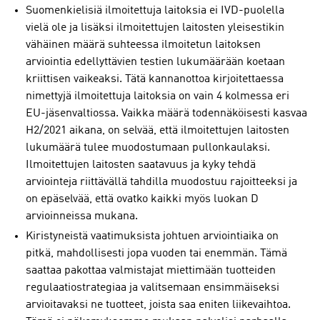
Suomenkielisiä ilmoitettuja laitoksia ei IVD-puolella
vielä ole ja lisäksi ilmoitettujen laitosten yleisestikin
vähäinen määrä suhteessa ilmoitetun laitoksen
arviointia edellyttävien testien lukumäärään koetaan
kriittisen vaikeaksi. Tätä kannanottoa kirjoitettaessa
nimettyjä ilmoitettuja laitoksia on vain 4 kolmessa eri
EU-jäsenvaltiossa. Vaikka määrä todennäköisesti kasvaa
H2/2021 aikana, on selvää, että ilmoitettujen laitosten
lukumäärä tulee muodostumaan pullonkaulaksi.
Ilmoitettujen laitosten saatavuus ja kyky tehdä
arviointeja riittävällä tahdilla muodostuu rajoitteeksi ja
on epäselvää, että ovatko kaikki myös luokan D
arvioinneissa mukana.
Kiristyneistä vaatimuksista johtuen arviointiaika on
pitkä, mahdollisesti jopa vuoden tai enemmän. Tämä
saattaa pakottaa valmistajat miettimään tuotteiden
regulaatiostrategiaa ja valitsemaan ensimmäiseksi
arvioitavaksi ne tuotteet, joista saa eniten liikevaihtoa.