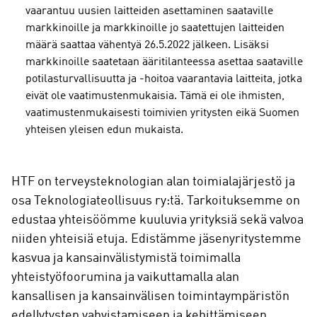
vaarantuu uusien laitteiden asettaminen saataville
markkinoille ja markkinoille jo saatettujen laitteiden
määrä saattaa vähentyä 26.5.2022 jälkeen. Lisäksi
markkinoille saatetaan ääritilanteessa asettaa saataville
potilasturvallisuutta ja -hoitoa vaarantavia laitteita, jotka
eivät ole vaatimustenmukaisia. Tämä ei ole ihmisten,
vaatimustenmukaisesti toimivien yritysten eikä Suomen
yhteisen yleisen edun mukaista.
HTF on terveysteknologian alan toimialajärjestö ja
osa Teknologiateollisuus ry:tä. Tarkoituksemme on
edustaa yhteisöömme kuuluvia yrityksiä sekä valvoa
niiden yhteisiä etuja. Edistämme jäsenyritystemme
kasvua ja kansainvälistymistä toimimalla
yhteistyöfoorumina ja vaikuttamalla alan
kansallisen ja kansainvälisen toimintaympäristön
edellytysten vahvistamiseen ja kehittämiseen.