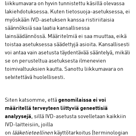
liikkumavara on hyvin tunnistettu käsillä olevassa
lakiehdotuksessa. Kuten tietosuoja-asetuksessa, ei
myöskään IVD-asetuksen kanssa ristiriitaisia
säännöksiä saa laatia kansallisessa
lainsäädännössä. Määritelmiä ei saa muuttaa, eikä
toistaa asetuksessa säädettyjä asioita. Kansallisesti
voi antaa vain asetusta täydentävää sääntelyä, mikäli
se on perusteltua asetuksesta ilmenevien
toimivaltuuksien kautta. Sanottu liikkumavara on
selvitettävä huolellisesti.
Siten katsomme, että
genomilaissa ei voi
määritellä terveyteen liittyviä geneettisiä
analyysejä
, sillä IVD-asetusta sovelletaan kaikkiin
IVD-laitteisiin, joilla
on
lääketieteellinen
käyttötarkoitus (terminologian