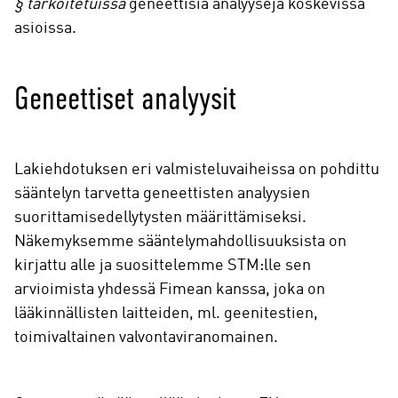
§ tarkoitetuissa
geneettisiä analyysejä koskevissa
asioissa.
Geneettiset analyysit
Lakiehdotuksen eri valmisteluvaiheissa on pohdittu
sääntelyn tarvetta geneettisten analyysien
suorittamisedellytysten määrittämiseksi.
Näkemyksemme sääntelymahdollisuuksista on
kirjattu alle ja suosittelemme STM:lle sen
arvioimista yhdessä Fimean kanssa, joka on
lääkinnällisten laitteiden, ml. geenitestien,
toimivaltainen valvontaviranomainen.