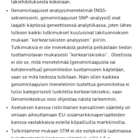
lakiehdotuksesta kokonaan.
Genominlaajuiset analyysimenetelmät (NGS-
sekvensointi, genominlaajuiset SNP-analyysit) ovat
laajalti käytössä geneettisessä analytiikassa, joten lähes
tulkoon kaikki tutkimukset kuuluisivat lakiluonnoksen
mukaan ”korkeariskisten analyysien” piiriin.
Tutkimuksia ei ole mielekästä jaotella pelkästään tiedon
tuottamistavan mukaisesti ”korkeariskisiksi”. Oleellista
ei ole se, mitä menetelmää (genominlaajuista vai
kohdennettua) genomitiedon tuottamiseen käytetään,
vaan se mitä tiedosta tulkitaan. Näin ollen kaikkea
genominlaajuisin menetelmin tuotettua genomitietoa ei
tulisi kategorisesti luokitella korkeariskiseksi, vaan
Genominkeskus voisi ohjeistaa näistä tarkemmin.
Asetuksen kanssa ristiriitainen kansallinen sääntely on
omiaan aiheuttamaan EU-sisämarkkinaperiaatteiden
kanssa vastakkaisia esteitä kilpailluilla markkinoilla.
Tulkintamme mukaan STM ei ole esityksellä laatimassa