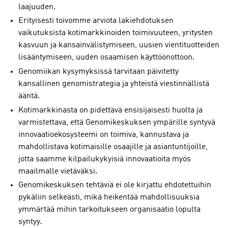
laajuuden.
Erityisesti toivomme arviota lakiehdotuksen
vaikutuksista kotimarkkinoiden toimivuuteen, yritysten
kasvuun ja kansainvälistymiseen, uusien vientituotteiden
lisääntymiseen, uuden osaamisen käyttöönottoon.
Genomiikan kysymyksissä tarvitaan päivitetty
kansallinen genomistrategia ja yhteistä viestinnällistä
ääntä.
Kotimarkkinasta on pidettävä ensisijaisesti huolta ja
varmistettava, että Genomikeskuksen ympärille syntyvä
innovaatioekosysteemi on toimiva, kannustava ja
mahdollistava kotimaisille osaajille ja asiantuntijoille,
jotta saamme kilpailukykyisiä innovaatioita myös
maailmalle vietäväksi.
Genomikeskuksen tehtäviä ei ole kirjattu ehdotettuihin
pykäliin selkeästi, mikä heikentää mahdollisuuksia
ymmärtää mihin tarkoitukseen organisaatio lopulta
syntyy.