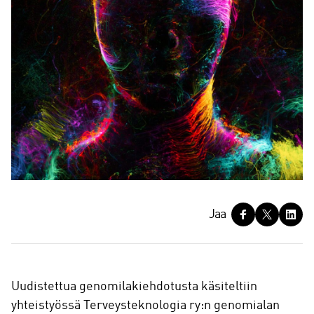
J
Jaa
a
a
Uudistettua genomilakiehdotusta käsiteltiin
yhteistyössä Terveysteknologia ry:n genomialan