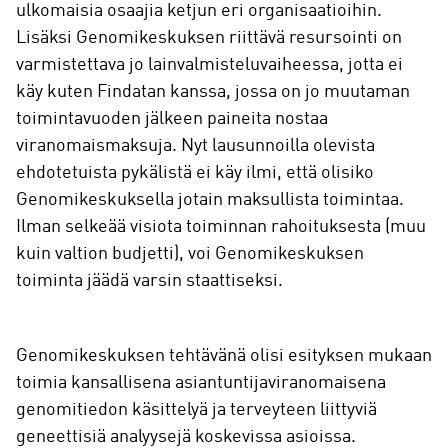
ulkomaisia osaajia ketjun eri organisaatioihin.
Lisäksi Genomikeskuksen riittävä resursointi on
varmistettava jo lainvalmisteluvaiheessa, jotta ei
käy kuten Findatan kanssa, jossa on jo muutaman
toimintavuoden jälkeen paineita nostaa
viranomaismaksuja. Nyt lausunnoilla olevista
ehdotetuista pykälistä ei käy ilmi, että olisiko
Genomikeskuksella jotain maksullista toimintaa.
Ilman selkeää visiota toiminnan rahoituksesta (muu
kuin valtion budjetti), voi Genomikeskuksen
toiminta jäädä varsin staattiseksi.
Genomikeskuksen tehtävänä olisi esityksen mukaan
toimia kansallisena asiantuntijaviranomaisena
genomitiedon käsittelyä ja terveyteen liittyviä
geneettisiä analyysejä koskevissa asioissa.