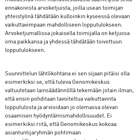
ennakoivista arvoketjuista, joilla usean toimijan
yhteistyönä tähdätään kulloinkin kyseessä olevaan
vaikuttavimpaan mahdolliseen lopputulokseen.
Arvoketjumallissa jokaisella toimijalla on ketjussa
oma paikkansa ja yhdessä tähdätään toivottuun
lopputulokseen.
Suunnittelun lähtökohtana ei sen sijaan pitäisi olla
esimerkiksi se, että tuleva Genomikeskus
valtuutetaan lainsäädännöllä tekemään jotain ilman,
että ensin pohditaan tavoiteltua vaikuttavinta
lopputulosta ja arvioidaan jo olemassa olevan
osaamisen hyödyntämismahdollisuudet. Ei
esimerkiksi riitä, että Genomikeskus kokoaa
asiantuntijaryhmän pohtimaan