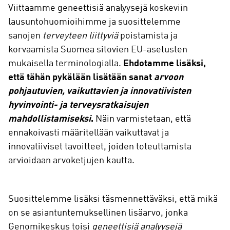
Viittaamme geneettisiä analyysejä koskeviin
lausuntohuomioihimme ja suosittelemme
sanojen
terveyteen liittyviä
poistamista ja
korvaamista Suomea sitovien EU-asetusten
mukaisella terminologialla.
Ehdotamme lisäksi,
että tähän pykälään lisätään sanat
arvoon
pohjautuvien,
vaikuttavien ja innovatiivisten
hyvinvointi- ja terveysratkaisujen
mahdollistamiseksi
.
Näin varmistetaan, että
ennakoivasti määritellään vaikuttavat ja
innovatiiviset tavoitteet, joiden toteuttamista
arvioidaan arvoketjujen kautta.
Suosittelemme lisäksi täsmennettäväksi, että mikä
on se asiantuntemuksellinen lisäarvo, jonka
Genomikeskus toisi
geneettisiä analyysejä