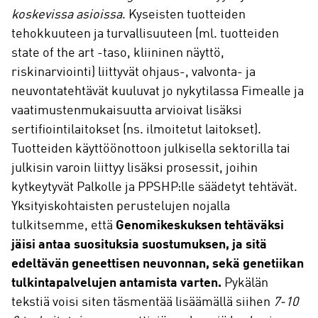
koskevissa asioissa
. Kyseisten tuotteiden
tehokkuuteen ja turvallisuuteen (ml. tuotteiden
state of the art -taso, kliininen näyttö,
riskinarviointi) liittyvät ohjaus-, valvonta- ja
neuvontatehtävät kuuluvat jo nykytilassa Fimealle ja
vaatimustenmukaisuutta arvioivat lisäksi
sertifiointilaitokset (ns. ilmoitetut laitokset).
Tuotteiden käyttöönottoon julkisella sektorilla tai
julkisin varoin liittyy lisäksi prosessit, joihin
kytkeytyvät Palkolle ja PPSHP:lle säädetyt tehtävät.
Yksityiskohtaisten perustelujen nojalla
tulkitsemme, että
Genomikeskuksen tehtäväksi
jäisi antaa
suosituksia suostumuksen, ja sitä
edeltävän geneettisen neuvonnan, sekä genetiikan
tulkintapalvelujen antamista varten.
Pykälän
tekstiä voisi siten täsmentää lisäämällä siihen
7-10