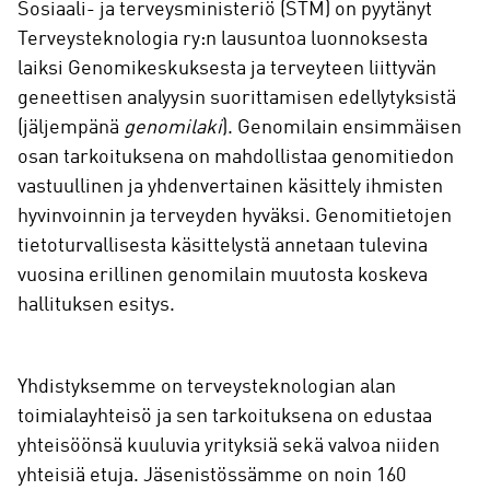
Sosiaali- ja terveysministeriö (STM) on pyytänyt
Terveysteknologia ry:n lausuntoa luonnoksesta
laiksi Genomikeskuksesta ja terveyteen liittyvän
geneettisen analyysin suorittamisen edellytyksistä
(jäljempänä
genomilaki
). Genomilain ensimmäisen
osan tarkoituksena on mahdollistaa genomitiedon
vastuullinen ja yhdenvertainen käsittely ihmisten
hyvinvoinnin ja terveyden hyväksi. Genomitietojen
tietoturvallisesta käsittelystä annetaan tulevina
vuosina erillinen genomilain muutosta koskeva
hallituksen esitys.
Yhdistyksemme on terveysteknologian alan
toimialayhteisö ja sen tarkoituksena on edustaa
yhteisöönsä kuuluvia yrityksiä sekä valvoa niiden
yhteisiä etuja. Jäsenistössämme on noin 160