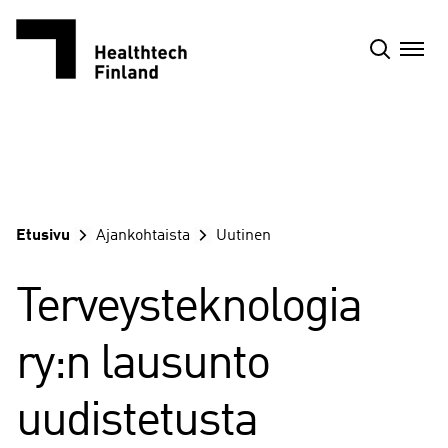
Siirry
sisältöön
Etusivu
Ajankohtaista
Uutinen
Terveysteknologia
ry:n lausunto
uudistetusta