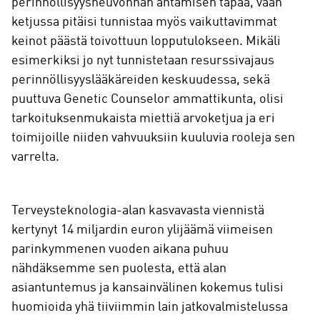
perinnöllisyysneuvonnan antamisen tapaa, vaan
ketjussa pitäisi tunnistaa myös vaikuttavimmat
keinot päästä toivottuun lopputulokseen. Mikäli
esimerkiksi jo nyt tunnistetaan resurssivajaus
perinnöllisyyslääkäreiden keskuudessa, sekä
puuttuva Genetic Counselor ammattikunta, olisi
tarkoituksenmukaista miettiä arvoketjua ja eri
toimijoille niiden vahvuuksiin kuuluvia rooleja sen
varrelta.
Terveysteknologia-alan kasvavasta viennistä
kertynyt 14 miljardin euron ylijäämä viimeisen
parinkymmenen vuoden aikana puhuu
nähdäksemme sen puolesta, että alan
asiantuntemus ja kansainvälinen kokemus tulisi
huomioida yhä tiiviimmin lain jatkovalmistelussa