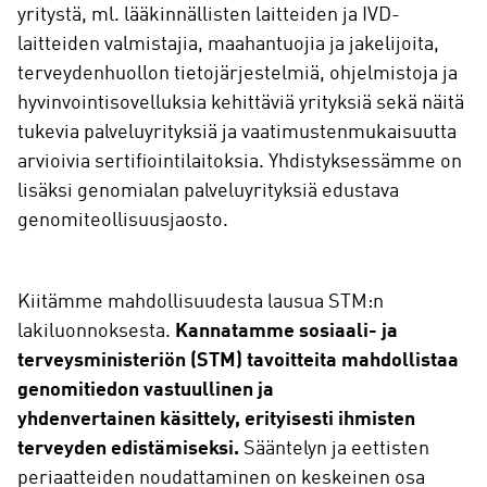
yritystä, ml. lääkinnällisten laitteiden ja IVD-
laitteiden valmistajia, maahantuojia ja jakelijoita,
terveydenhuollon tietojärjestelmiä, ohjelmistoja ja
hyvinvointisovelluksia kehittäviä yrityksiä sekä näitä
tukevia palveluyrityksiä ja vaatimustenmukaisuutta
arvioivia sertifiointilaitoksia. Yhdistyksessämme on
lisäksi genomialan palveluyrityksiä edustava
genomiteollisuusjaosto.
Kiitämme mahdollisuudesta lausua STM:n
lakiluonnoksesta.
Kannatamme sosiaali- ja
terveysministeriön (STM) tavoitteita mahdollistaa
genomitiedon vastuullinen ja
yhdenvertainen
käsittely, erityisesti ihmisten
terveyden edistämiseksi.
Sääntelyn ja eettisten
periaatteiden noudattaminen on keskeinen osa