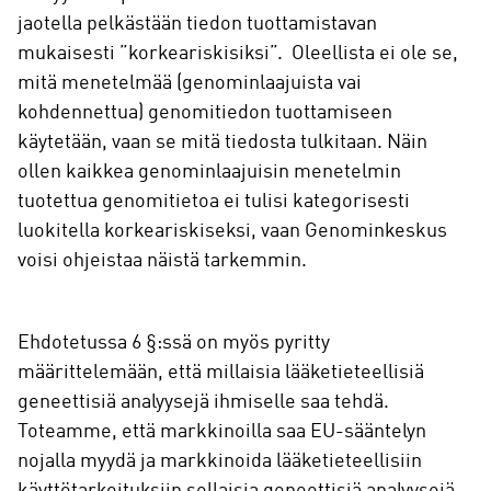
jaotella pelkästään tiedon tuottamistavan
mukaisesti ”korkeariskisiksi”. Oleellista ei ole se,
mitä menetelmää (genominlaajuista vai
kohdennettua) genomitiedon tuottamiseen
käytetään, vaan se mitä tiedosta tulkitaan. Näin
ollen kaikkea genominlaajuisin menetelmin
tuotettua genomitietoa ei tulisi kategorisesti
luokitella korkeariskiseksi, vaan Genominkeskus
voisi ohjeistaa näistä tarkemmin.
Ehdotetussa 6 §:ssä on myös pyritty
määrittelemään, että millaisia lääketieteellisiä
geneettisiä analyysejä ihmiselle saa tehdä.
Toteamme, että markkinoilla saa EU-sääntelyn
nojalla myydä ja markkinoida lääketieteellisiin
käyttötarkoituksiin sellaisia geneettisiä analyysejä,