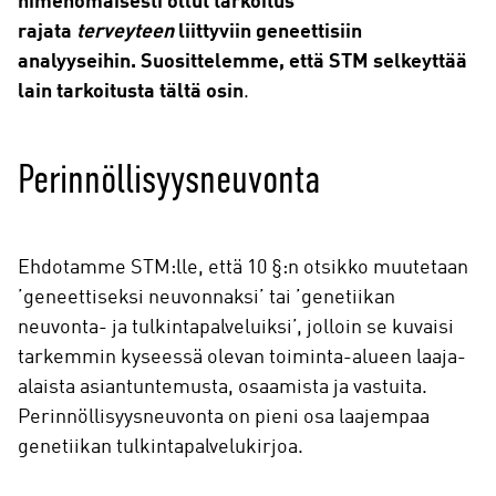
nimenomaisesti ollut tarkoitus
rajata
terveyteen
liittyviin geneettisiin
analyyseihin. Suosittelemme, että STM selkeyttää
lain tarkoitusta tältä osin
.
Perinnöllisyysneuvonta
Ehdotamme STM:lle, että 10 §:n otsikko muutetaan
’geneettiseksi neuvonnaksi’ tai ’genetiikan
neuvonta- ja tulkintapalveluiksi’, jolloin se kuvaisi
tarkemmin kyseessä olevan toiminta-alueen laaja-
alaista asiantuntemusta, osaamista ja vastuita.
Perinnöllisyysneuvonta on pieni osa laajempaa
genetiikan tulkintapalvelukirjoa.