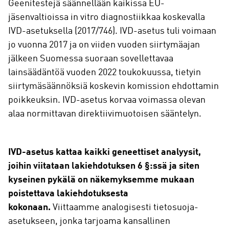
Geenitestejä säännellään kaikissa EU-
jäsenvaltioissa in vitro diagnostiikkaa koskevalla
IVD-asetuksella (2017/746). IVD-asetus tuli voimaan
jo vuonna 2017 ja on viiden vuoden siirtymäajan
jälkeen Suomessa suoraan sovellettavaa
lainsäädäntöä vuoden 2022 toukokuussa, tietyin
siirtymäsäännöksiä koskevin komission ehdottamin
poikkeuksin. IVD-asetus korvaa voimassa olevan
alaa normittavan direktiivimuotoisen sääntelyn.
IVD-asetus kattaa kaikki geneettiset analyysit,
joihin viitataan lakiehdotuksen 6 §:ssä ja siten
kyseinen pykälä on näkemyksemme mukaan
poistettava lakiehdotuksesta
kokonaan.
Viittaamme analogisesti tietosuoja-
asetukseen, jonka tarjoama kansallinen