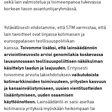
sekä lain valmistelua ja toimeenpanoa tukevassa
korkean tason asiantuntijaryhmässä.
Ystävällisesti ehdotamme, että STM varmistaa, että
lain tavoitteet ovat linjassa kotimaisen ja
eurooppalaisen teollisuuspolitiikan
kanssa.
Toivomme lisäksi, että lainsäädännön
arviointineuvosto arvioi genomilakia koskevassa
lausunnossaan teollisuuspoliittisen näkökulman
käsittelyn laadun ja laajuuden.
Erityisesti
toivomme arviota lakiehdotuksen
vaikutuksista
kotimarkkinoiden toimivuuteen, yritysten kasvuun
ja kansainvälistymiseen, uusien vientituotteiden
lisääntymiseen, uuden osaamisen
käyttöönottoon.
Lainsäädäntö ei saisi asettaa
kotimaisia yrityksiä myöskään heikompaan tai