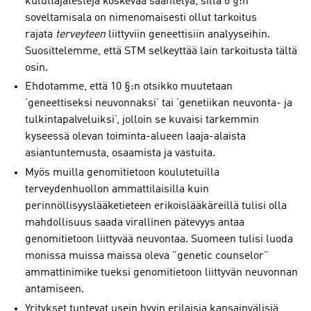
kuluttajatestejä koskevaa sääntelyä, sillä 6 §:n
soveltamisala on nimenomaisesti ollut tarkoitus
rajata
terveyteen
liittyviin geneettisiin analyyseihin.
Suosittelemme, että STM selkeyttää lain tarkoitusta tältä
osin.
Ehdotamme, että 10 §:n otsikko muutetaan
’geneettiseksi neuvonnaksi’ tai ’genetiikan neuvonta- ja
tulkintapalveluiksi’, jolloin se kuvaisi tarkemmin
kyseessä olevan toiminta-alueen laaja-alaista
asiantuntemusta, osaamista ja vastuita.
Myös muilla genomitietoon koulutetuilla
terveydenhuollon ammattilaisilla kuin
perinnöllisyyslääketieteen erikoislääkäreillä tulisi olla
mahdollisuus saada virallinen pätevyys antaa
genomitietoon liittyvää neuvontaa. Suomeen tulisi luoda
monissa muissa maissa oleva ”genetic counselor”
ammattinimike tueksi genomitietoon liittyvän neuvonnan
antamiseen.
Yritykset tuntevat usein hyvin erilaisia kansainvälisiä