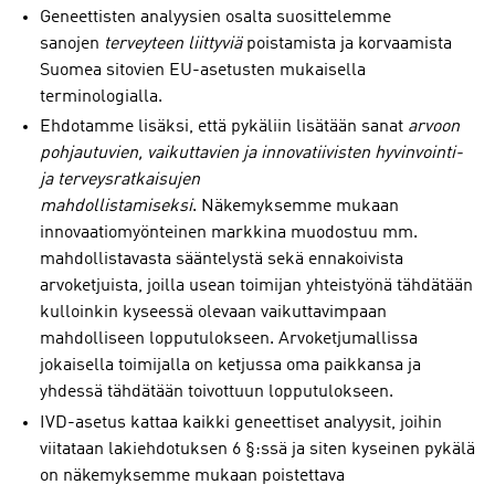
Geneettisten analyysien osalta suosittelemme
sanojen
terveyteen liittyviä
poistamista ja korvaamista
Suomea sitovien EU-asetusten mukaisella
terminologialla.
Ehdotamme lisäksi, että pykäliin lisätään sanat
arvoon
pohjautuvien,
vaikuttavien ja innovatiivisten hyvinvointi-
ja terveysratkaisujen
mahdollistamiseksi
. Näkemyksemme mukaan
innovaatiomyönteinen markkina muodostuu mm.
mahdollistavasta sääntelystä sekä ennakoivista
arvoketjuista, joilla usean toimijan yhteistyönä tähdätään
kulloinkin kyseessä olevaan vaikuttavimpaan
mahdolliseen lopputulokseen. Arvoketjumallissa
jokaisella toimijalla on ketjussa oma paikkansa ja
yhdessä tähdätään toivottuun lopputulokseen.
IVD-asetus kattaa kaikki geneettiset analyysit, joihin
viitataan lakiehdotuksen 6 §:ssä ja siten kyseinen pykälä
on näkemyksemme mukaan poistettava