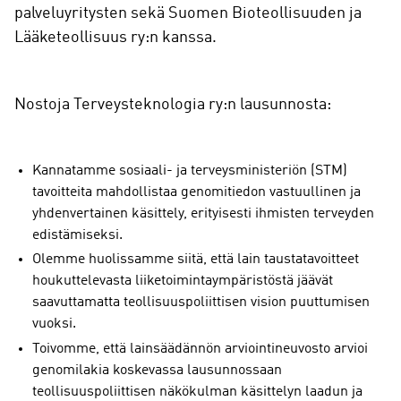
palveluyritysten sekä Suomen Bioteollisuuden ja
Lääketeollisuus ry:n kanssa.
Nostoja Terveysteknologia ry:n lausunnosta:
Kannatamme sosiaali- ja terveysministeriön (STM)
tavoitteita mahdollistaa genomitiedon vastuullinen ja
yhdenvertainen käsittely, erityisesti ihmisten terveyden
edistämiseksi.
Olemme huolissamme siitä, että lain taustatavoitteet
houkuttelevasta liiketoimintaympäristöstä jäävät
saavuttamatta teollisuuspoliittisen vision puuttumisen
vuoksi.
Toivomme, että lainsäädännön arviointineuvosto arvioi
genomilakia koskevassa lausunnossaan
teollisuuspoliittisen näkökulman käsittelyn laadun ja