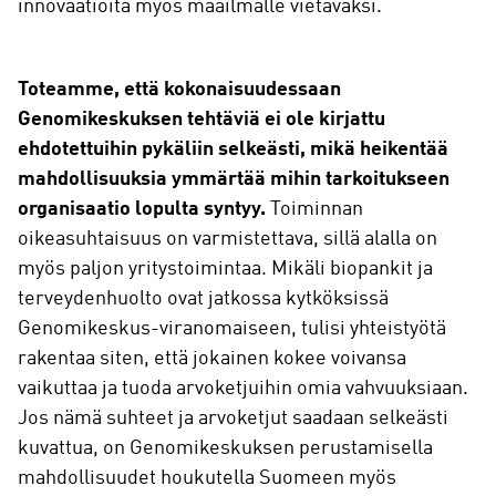
innovaatioita myös maailmalle vietäväksi.
Toteamme, että kokonaisuudessaan
Genomikeskuksen tehtäviä ei ole kirjattu
ehdotettuihin pykäliin selkeästi, mikä heikentää
mahdollisuuksia ymmärtää mihin tarkoitukseen
organisaatio lopulta syntyy.
Toiminnan
oikeasuhtaisuus on varmistettava, sillä alalla on
myös paljon yritystoimintaa. Mikäli biopankit ja
terveydenhuolto ovat jatkossa kytköksissä
Genomikeskus-viranomaiseen, tulisi yhteistyötä
rakentaa siten, että jokainen kokee voivansa
vaikuttaa ja tuoda arvoketjuihin omia vahvuuksiaan.
Jos nämä suhteet ja arvoketjut saadaan selkeästi
kuvattua, on Genomikeskuksen perustamisella
mahdollisuudet houkutella Suomeen myös