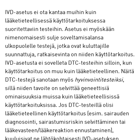
IVD-asetus ei ota kantaa muihin kuin
lääketieteellisessä käyttötarkoituksessa
suoritettaviin testeihin. Asetus ei myöskään
nimenomaisesti sulje soveltamisalansa
ulkopuolelle testejä, jotka ovat kuluttajille
suunnattuja, ratkaisevinta on niiden käyttötarkoitus.
IVD-asetusta ei sovelleta DTC-testeihin silloin, kun
käyttötarkoitus on muu kuin lääketieteellinen. Näitä
DTC-testejä sanotaan myös
hyvinvointitesteiksi
,
sillä niiden tavoite on selvittää geneettisiä
ominaisuuksia muissa kuin lääketieteellisissä
käyttötarkoituksissa. Jos DTC-testeillä olisi
lääketieteellinen käyttötarkoitus (esim. sairauden
diagnosointi, sairastumisriskin selvittäminen tai
lääkevasteen/lääkereaktion ennustaminen),
kuuluisivat ne lähtökohtaisesti IVD-asetuksen