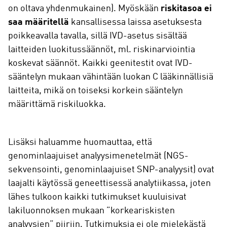
on oltava yhdenmukainen). Myöskään
riskitasoa ei
saa määritellä
kansallisessa laissa asetuksesta
poikkeavalla tavalla, sillä IVD-asetus sisältää
laitteiden luokitussäännöt, ml. riskinarviointia
koskevat säännöt. Kaikki geenitestit ovat IVD-
sääntelyn mukaan vähintään luokan C lääkinnällisiä
laitteita, mikä on toiseksi korkein sääntelyn
määrittämä riskiluokka.
Lisäksi haluamme huomauttaa, että
genominlaajuiset analyysimenetelmät (NGS-
sekvensointi, genominlaajuiset SNP-analyysit) ovat
laajalti käytössä geneettisessä analytiikassa, joten
lähes tulkoon kaikki tutkimukset kuuluisivat
lakiluonnoksen mukaan ”korkeariskisten
analyysien” piiriin. Tutkimuksia ei ole mielekästä