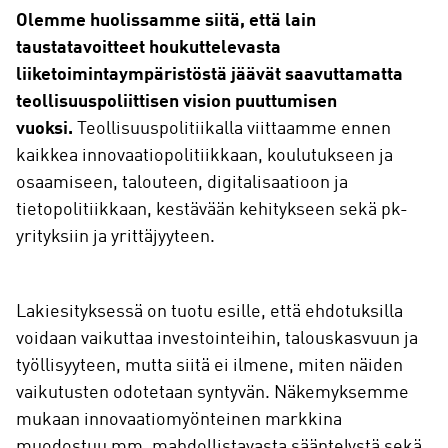
Olemme huolissamme siitä, että lain
taustatavoitteet houkuttelevasta
liiketoimintaympäristöstä jäävät saavuttamatta
teollisuuspoliittisen vision puuttumisen
vuoksi.
Teollisuuspolitiikalla viittaamme ennen
kaikkea innovaatiopolitiikkaan, koulutukseen ja
osaamiseen, talouteen, digitalisaatioon ja
tietopolitiikkaan, kestävään kehitykseen sekä pk-
yrityksiin ja yrittäjyyteen.
Lakiesityksessä on tuotu esille, että ehdotuksilla
voidaan vaikuttaa investointeihin, talouskasvuun ja
työllisyyteen, mutta siitä ei ilmene, miten näiden
vaikutusten odotetaan syntyvän. Näkemyksemme
mukaan innovaatiomyönteinen markkina
muodostuu mm. mahdollistavasta sääntelystä sekä