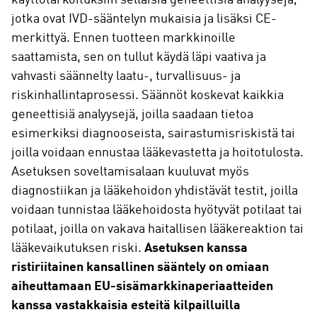
jotka ovat IVD-sääntelyn mukaisia ja lisäksi CE-
merkittyä. Ennen tuotteen markkinoille
saattamista, sen on tullut käydä läpi vaativa ja
vahvasti säännelty laatu-, turvallisuus- ja
riskinhallintaprosessi. Säännöt koskevat kaikkia
geneettisiä analyysejä, joilla saadaan tietoa
esimerkiksi diagnooseista, sairastumisriskistä tai
joilla voidaan ennustaa lääkevastetta ja hoitotulosta.
Asetuksen soveltamisalaan kuuluvat myös
diagnostiikan ja lääkehoidon yhdistävät testit, joilla
voidaan tunnistaa lääkehoidosta hyötyvät potilaat tai
potilaat, joilla on vakava haitallisen lääkereaktion tai
lääkevaikutuksen riski.
Asetuksen kanssa
ristiriitainen kansallinen sääntely on omiaan
aiheuttamaan EU-sisämarkkinaperiaatteiden
kanssa vastakkaisia esteitä kilpailluilla