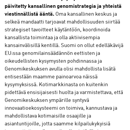
päivitetty kansallinen genomistrategia ja yhteistä
viestinnällistä ääntä.
Oma kansallinen keskus ja
selkeä mandaatti tarjoavat mahdollisuuden siirtää
strategiset tavoitteet käytäntöön, koordinoida
kansallista toimintaa ja olla aktiivisempia
kansainvälisillä kentillä. Suomi on ollut edelläkävijä
EU:ssa genomilainsäädännön eettisten ja
oikeudellisten kysymysten pohdinnassa ja
Genomikeskuksen avulla olisi mahdollista lisätä
entisestään maamme painoarvoa näissä
kysymyksissä. Kotimarkkinasta on kuitenkin
pidettävä ensisijaisesti huolta ja varmistettava, että
Genomikeskuksen ympärille syntyvä
innovaatioekosysteemi on toimiva, kannustava ja
mahdollistava kotimaisille osaajille ja
asiantuntijoille, jotta saamme kilpailukykyisiä