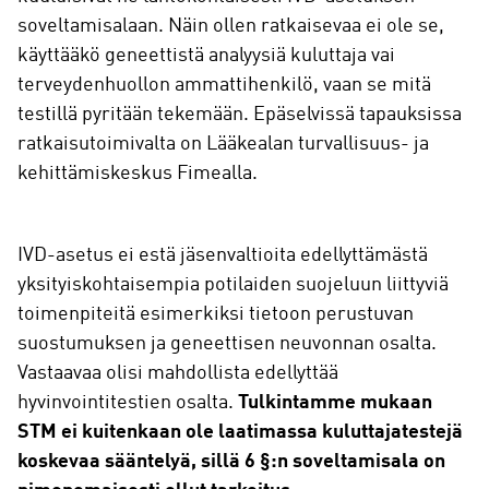
soveltamisalaan. Näin ollen ratkaisevaa ei ole se,
käyttääkö geneettistä analyysiä kuluttaja vai
terveydenhuollon ammattihenkilö, vaan se mitä
testillä pyritään tekemään. Epäselvissä tapauksissa
ratkaisutoimivalta on Lääkealan turvallisuus- ja
kehittämiskeskus Fimealla.
IVD-asetus ei estä jäsenvaltioita edellyttämästä
yksityiskohtaisempia potilaiden suojeluun liittyviä
toimenpiteitä esimerkiksi tietoon perustuvan
suostumuksen ja geneettisen neuvonnan osalta.
Vastaavaa olisi mahdollista edellyttää
hyvinvointitestien osalta.
Tulkintamme mukaan
STM ei kuitenkaan ole laatimassa kuluttajatestejä
koskevaa sääntelyä, sillä 6 §:n soveltamisala on