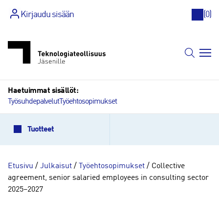
Kirjaudu sisään
(
0
)
Siirry
sisältöön
Haetuimmat sisällöt:
Työsuhdepalvelut
Työehtosopimukset
Tuotteet
Etusivu
/
Julkaisut
/
Työehtosopimukset
/ Collective
agreement, senior salaried employees in consulting sector
2025–2027