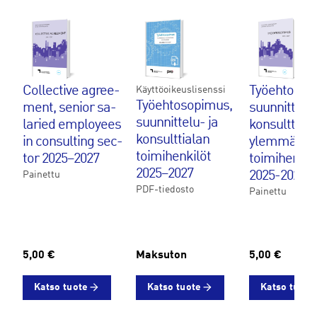
Col­lec­ti­ve agree­
Työehtosop
Käyttöoikeuslisenssi
Työehtosopimus,
ment, se­nior sa­
suunnittelu-
suunnittelu- ja
la­ried emplo­yees
konsulttiala
konsulttialan
in con­sul­ting sec­
ylemmät
toimihenkilöt
tor 2025–2027
toimihenkil
2025–2027
2025-2027
Painettu
PDF-tiedosto
Painettu
5,00 €
Maksuton
5,00 €
Katso tuote
Katso tuote
Katso tuote