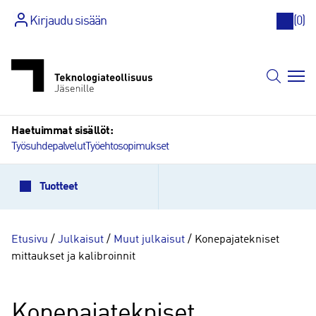
Kirjaudu sisään
(
0
)
Siirry
sisältöön
Haetuimmat sisällöt:
Työsuhdepalvelut
Työehtosopimukset
Tuotteet
Etusivu
/
Julkaisut
/
Muut julkaisut
/ Konepajatekniset
mittaukset ja kalibroinnit
Konepajatekniset