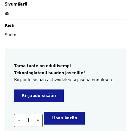
Sivumäärä
88
Kieli
Suomi
Tämä tuote on edullisempi
Teknologiateollisuuden jäsenille!
Kirjaudu sisään aktivoidaksesi jäsenalennuksen.
Kirjaudu sisään
Konepajatekniset
Lisää koriin
-
+
mittaukset