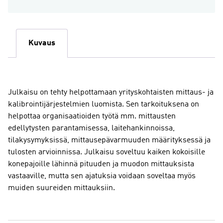
ja
kalibroinnit
määrä
Kuvaus
Julkaisu on tehty helpottamaan yrityskohtaisten mittaus- ja
kalibrointijärjestelmien luomista. Sen tarkoituksena on
helpottaa organisaatioiden työtä mm. mittausten
edellytysten parantamisessa, laitehankinnoissa,
tilakysymyksissä, mittausepävarmuuden määrityksessä ja
tulosten arvioinnissa. Julkaisu soveltuu kaiken kokoisille
konepajoille lähinnä pituuden ja muodon mittauksista
vastaaville, mutta sen ajatuksia voidaan soveltaa myös
muiden suureiden mittauksiin.