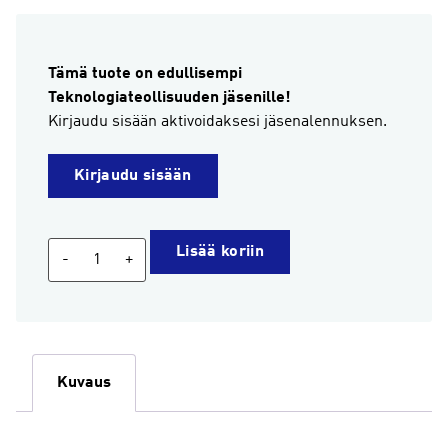
Tämä tuote on edullisempi
Teknologiateollisuuden jäsenille!
Kirjaudu sisään aktivoidaksesi jäsenalennuksen.
Kirjaudu sisään
OEM-
Lisää koriin
-
+
alihankinnan
sopimusmalli
(Orgalim
Model
form
Kuvaus
of
original
equipment