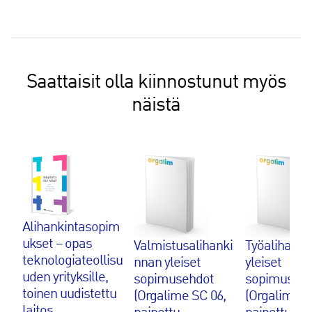
Saattaisit olla kiinnostunut myös
näistä
Alihankintasopim
ukset – opas
Valmistusalihanki
Työalihanki
teknologiateollisu
nnan yleiset
yleiset
uden yrityksille,
sopimusehdot
sopimusehd
toinen uudistettu
(Orgalime SC 06,
(Orgalime S
laitos