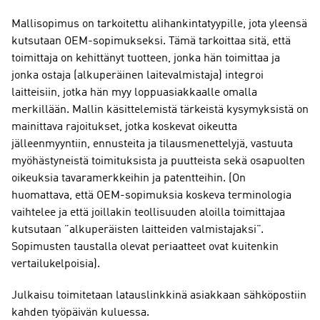
manufacturer
Mallisopimus on tarkoitettu alihankintatyypille, jota yleensä
contract)
kutsutaan OEM-sopimukseksi. Tämä tarkoittaa sitä, että
määrä
toimittaja on kehittänyt tuotteen, jonka hän toimittaa ja
jonka ostaja (alkuperäinen laitevalmistaja) integroi
laitteisiin, jotka hän myy loppuasiakkaalle omalla
merkillään. Mallin käsittelemistä tärkeistä kysymyksistä on
mainittava rajoitukset, jotka koskevat oikeutta
jälleenmyyntiin, ennusteita ja tilausmenettelyjä, vastuuta
myöhästyneistä toimituksista ja puutteista sekä osapuolten
oikeuksia tavaramerkkeihin ja patentteihin. (On
huomattava, että OEM-sopimuksia koskeva terminologia
vaihtelee ja että joillakin teollisuuden aloilla toimittajaa
kutsutaan ”alkuperäisten laitteiden valmistajaksi”.
Sopimusten taustalla olevat periaatteet ovat kuitenkin
vertailukelpoisia).
Julkaisu toimitetaan latauslinkkinä asiakkaan sähköpostiin
kahden työpäivän kuluessa.