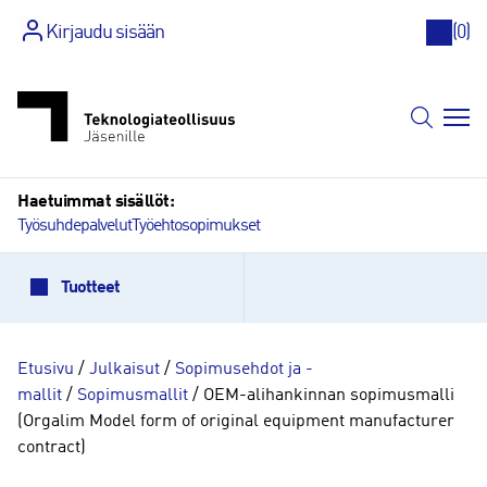
Kirjaudu sisään
(
0
)
Siirry
sisältöön
Haetuimmat sisällöt:
Työsuhdepalvelut
Työehtosopimukset
Tuotteet
Etusivu
/
Julkaisut
/
Sopimusehdot ja -
mallit
/
Sopimusmallit
/ OEM-alihankinnan sopimusmalli
(Orgalim Model form of original equipment manufacturer
contract)