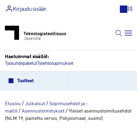
Kirjaudu sisään
(
0
)
Siirry
sisältöön
Haetuimmat sisällöt:
Työsuhdepalvelut
Työehtosopimukset
Tuotteet
Etusivu
/
Julkaisut
/
Sopimusehdot ja -
mallit
/
Asennustoimitukset
/ Yleiset asennustoimitusehdot
(NLM 19, painettu versio, Pohjoismaat, suomi)