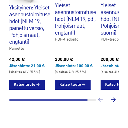
Yleiset
Yleiset
Yksityinen: Yleiset
asennustoimituse
asennustoi
asennustoimituse
hdot (NLM 19, pdf,
hdot (NLM 19
hdot (NLM 19,
Pohjoismaat,
Pohjoismaa
painettu versio,
englanti)
suomi)
Pohjoismaat,
PDF-tiedosto
PDF-tiedosto
englanti)
Painettu
42,00 €
200,00 €
200,00 €
Jäsenhinta:
21,00 €
Jäsenhinta:
100,00 €
Jäsenhinta:
10
(sisältää ALV 25.5 %)
(sisältää ALV 25.5 %)
(sisältää ALV 25.5
Katso tuote
Katso tuote
Katso tuote