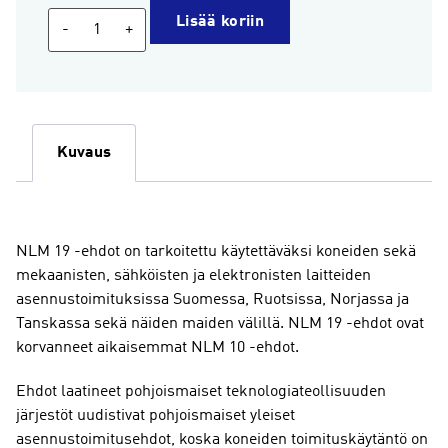
Yleiset
Lisää koriin
-
+
asennustoimitusehdot
(NLM
19,
painettu
versio,
Kuvaus
Pohjoismaat,
suomi)
määrä
NLM 19 -ehdot on tarkoitettu käytettäväksi koneiden sekä
mekaanisten, sähköisten ja elektronisten laitteiden
asennustoimituksissa Suomessa, Ruotsissa, Norjassa ja
Tanskassa sekä näiden maiden välillä. NLM 19 -ehdot ovat
korvanneet aikaisemmat NLM 10 -ehdot.
Ehdot laatineet pohjoismaiset teknologiateollisuuden
järjestöt uudistivat pohjoismaiset yleiset
asennustoimitusehdot, koska koneiden toimituskäytäntö on