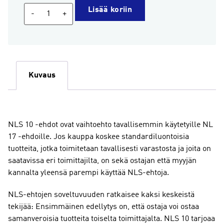
Yleiset
Lisää koriin
-
+
sopimusehdot
standarditoimituksiin
(NLS
10,
painettu
Kuvaus
versio,
Pohjoismaat,
suomi)
määrä
NLS 10 -ehdot ovat vaihtoehto tavallisemmin käytetyille NL
17 -ehdoille. Jos kauppa koskee standardiluontoisia
tuotteita, jotka toimitetaan tavallisesti varastosta ja joita on
saatavissa eri toimittajilta, on sekä ostajan että myyjän
kannalta yleensä parempi käyttää NLS-ehtoja.
NLS-ehtojen soveltuvuuden ratkaisee kaksi keskeistä
tekijää: Ensimmäinen edellytys on, että ostaja voi ostaa
samanveroisia tuotteita toiselta toimittajalta. NLS 10 tarjoaa