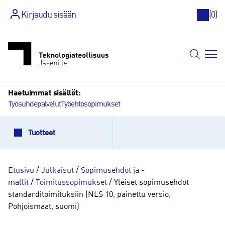
Kirjaudu sisään
(
0
)
Siirry
sisältöön
Haetuimmat sisällöt:
Työsuhdepalvelut
Työehtosopimukset
Tuotteet
Etusivu
/
Julkaisut
/
Sopimusehdot ja -
mallit
/
Toimitussopimukset
/ Yleiset sopimusehdot
standarditoimituksiin (NLS 10, painettu versio,
Pohjoismaat, suomi)