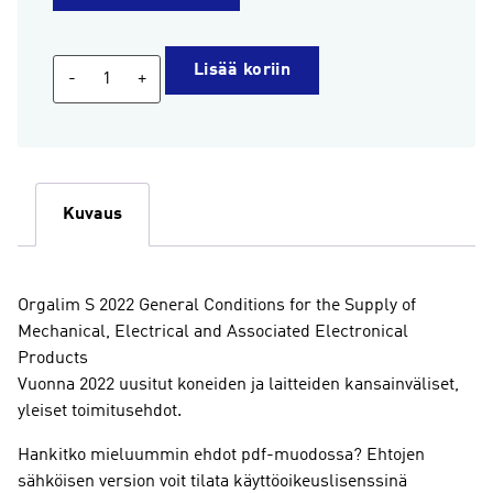
Yleiset
Lisää koriin
-
+
sopimusehdot
koneiden
ja
laitteiden
toimituksiin
Kuvaus
(Orgalim
S
2022,
Orgalim S 2022 General Conditions for the Supply of
painettu
Mechanical, Electrical and Associated Electronical
versio,
Products
Eurooppa,
Vuonna 2022 uusitut koneiden ja laitteiden kansainväliset,
englanti)
yleiset toimitusehdot.
määrä
Hankitko mieluummin ehdot pdf-muodossa? Ehtojen
sähköisen version voit tilata käyttöoikeuslisenssinä