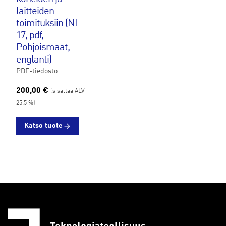
laitteiden
toimituksiin (NL
17, pdf,
Pohjoismaat,
englanti)
PDF-tiedosto
200,00 €
(sisältää ALV
25.5 %)
Katso tuote