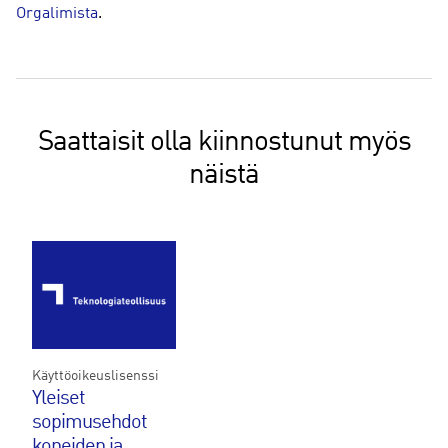
Orgalimista
.
Saattaisit olla kiinnostunut myös
näistä
Käyttöoikeuslisenssi
Yleiset
sopimusehdot
koneiden ja