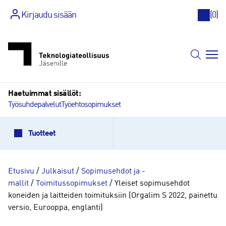
Kirjaudu sisään
(
0
)
Siirry
sisältöön
Haetuimmat sisällöt:
Työsuhdepalvelut
Työehtosopimukset
Tuotteet
Etusivu
/
Julkaisut
/
Sopimusehdot ja -
mallit
/
Toimitussopimukset
/ Yleiset sopimusehdot
koneiden ja laitteiden toimituksiin (Orgalim S 2022, painettu
versio, Eurooppa, englanti)