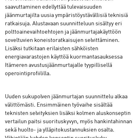
saavuttaminen edellyttää tulevaisuuden
jäänmurtajilta uusia ympäristöystävällisiä teknisiä
ratkaisuja. Alustavaan suunnitteluun sisältyy eri
polttoainevaihtoehtojen ja jäänmurtajakäyttöön
soveltuvien koneistoratkaisujen selvittäminen.
Lisäksi tutkitaan erilaisten sähköisten
energiavarastojen käyttöä kuormantasauksessa
Itämeren avustusjäänmurtajalle tyypillisellä
operointiprofiililla.
Uuden sukupolven jäänmurtajan suunnittelu alkaa
välittömästi. Ensimmäinen työvaihe sisältää
teknisten selvityksien lisäksi kolmen aluskonseptin
vertailun paitsi suorituskyvyn, myös hankintahinnan
sekä huolto- ja ylläpitokustannuksien osalta.