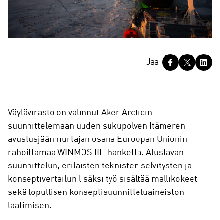
J
Jaa
a
a
Väylävirasto on valinnut Aker Arcticin
suunnittelemaan uuden sukupolven Itämeren
avustusjäänmurtajan osana Euroopan Unionin
rahoittamaa WINMOS III -hanketta. Alustavan
suunnittelun, erilaisten teknisten selvitysten ja
konseptivertailun lisäksi työ sisältää mallikokeet
sekä lopullisen konseptisuunnitteluaineiston
laatimisen.