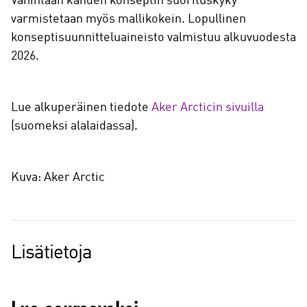
Vähintään kahden konseptin suorituskyky
varmistetaan myös mallikokein. Lopullinen
konseptisuunnitteluaineisto valmistuu alkuvuodesta
2026.
Lue alkuperäinen tiedote
Aker Arcticin sivuilla
(suomeksi alalaidassa).
Kuva: Aker Arctic
Lisätietoja