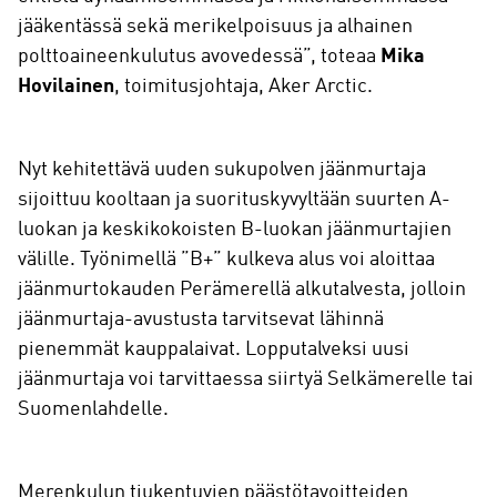
jääkentässä sekä merikelpoisuus ja alhainen
polttoaineenkulutus avovedessä”, toteaa
Mika
Hovilainen
, toimitusjohtaja, Aker Arctic.
Nyt kehitettävä uuden sukupolven jäänmurtaja
sijoittuu kooltaan ja suorituskyvyltään suurten A-
luokan ja keskikokoisten B-luokan jäänmurtajien
välille. Työnimellä ”B+” kulkeva alus voi aloittaa
jäänmurtokauden Perämerellä alkutalvesta, jolloin
jäänmurtaja-avustusta tarvitsevat lähinnä
pienemmät kauppalaivat. Lopputalveksi uusi
jäänmurtaja voi tarvittaessa siirtyä Selkämerelle tai
Suomenlahdelle.
Merenkulun tiukentuvien päästötavoitteiden