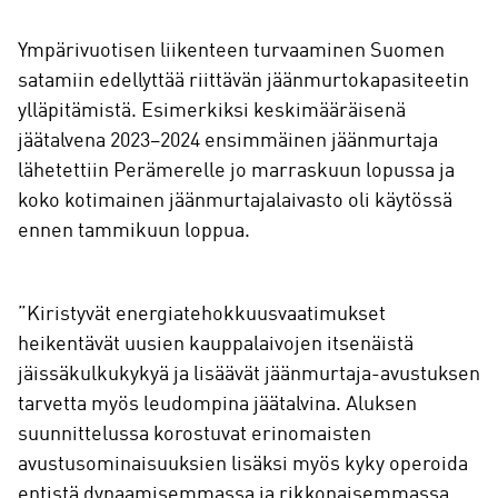
Ympärivuotisen liikenteen turvaaminen Suomen
satamiin edellyttää riittävän jäänmurtokapasiteetin
ylläpitämistä. Esimerkiksi keskimääräisenä
jäätalvena 2023–2024 ensimmäinen jäänmurtaja
lähetettiin Perämerelle jo marraskuun lopussa ja
koko kotimainen jäänmurtajalaivasto oli käytössä
ennen tammikuun loppua.
”Kiristyvät energiatehokkuusvaatimukset
heikentävät uusien kauppalaivojen itsenäistä
jäissäkulkukykyä ja lisäävät jäänmurtaja-avustuksen
tarvetta myös leudompina jäätalvina. Aluksen
suunnittelussa korostuvat erinomaisten
avustusominaisuuksien lisäksi myös kyky operoida
entistä dynaamisemmassa ja rikkonaisemmassa