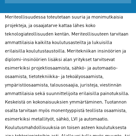
Meriteollisuudessa toteutetaan suuria ja monimutkaisia
projekteja, ja osaajatarve kattaa lähes koko
teknologiateollisuuden kentän. Meriteollisuuteen tarvitaan
ammattilaisia kaikilta koulutusasteilta ja lukuisilla
erilaisilla koulutustaustoilla. Meritekniikan insinöörien ja
diplomi-insinöörien lisäksi alan yritykset tarvitsevat
esimerkiksi projektiosaamista, sähkö- ja automaatio-
osaamista, tietotekniikka- ja tekoälyosaamista,
ympäristöosaamista, talousosaajia, juristeja, viestinnän
ammattilaisia sekä suunnittelijoita erilaisilla painotuksilla.
Keskeistä on kokonaisuuksien ymmärtäminen. Tuotannon
osalta tarvitaan myös monentyyppistä teollista osaamista,
esimerkiksi metallityöt, sähkö, LVI ja automaatio.
Koulutusmahdollisuuksia on toisen asteen koulutuksesta