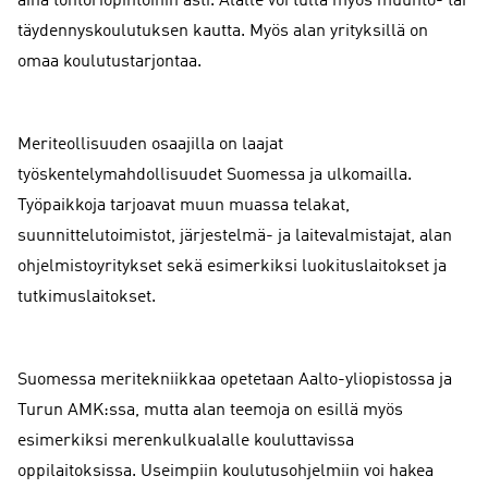
aina tohtoriopintoihin asti. Alalle voi tulla myös muunto- tai
täydennyskoulutuksen kautta. Myös alan yrityksillä on
omaa koulutustarjontaa.
Meriteollisuuden osaajilla on laajat
työskentelymahdollisuudet Suomessa ja ulkomailla.
Työpaikkoja tarjoavat muun muassa telakat,
suunnittelutoimistot, järjestelmä- ja laitevalmistajat, alan
ohjelmistoyritykset sekä esimerkiksi luokituslaitokset ja
tutkimuslaitokset.
Suomessa meritekniikkaa opetetaan Aalto-yliopistossa ja
Turun AMK:ssa, mutta alan teemoja on esillä myös
esimerkiksi merenkulkualalle kouluttavissa
oppilaitoksissa. Useimpiin koulutusohjelmiin voi hakea