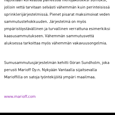
hajotetaan korkeassa paineessa hienojakoiseksi sumuksi,
jolloin vettä tarvitaan selvästi vähemmän kuin perinteisissä
sprinklerijärjestelmissä. Pienet pisarat maksimoivat veden
sammutustehokkuuden. Järjestelmä on myös
ympäristöystävällinen ja turvallinen verrattuna esimerkiksi
kaasusammutukseen. Vähemmän sammutusvettä
aluksessa tarkoittaa myös vähemmän vakavuusongelmia.
Sumusammutusjärjestelmän kehitti Göran Sundholm, joka
perusti Marioff Oy:n. Nykyään Vantaalla sijaitsevalla
Marioffilla on satoja työntekijöitä ympäri maailmaa.
www.marioff.com