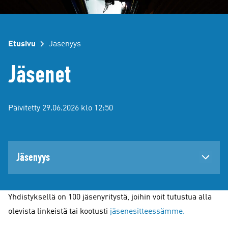
Etusivu
Jäsenyys
Jäsenet
Päivitetty 29.06.2026 klo 12:50
Jäsenyys
Yhdistyksellä on 100 jäsenyritystä, joihin voit tutustua alla
olevista linkeistä tai kootusti
jäsenesitteessämme.