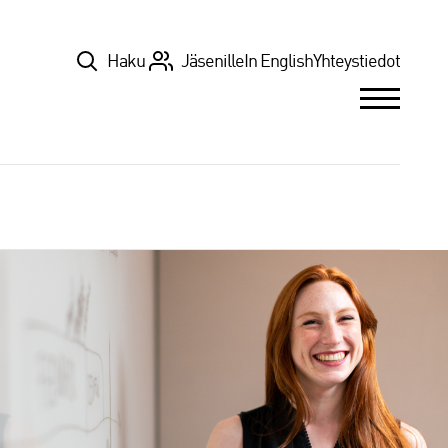
Top
Haku
Jäsenille
In English
Yhteystiedot