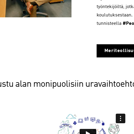
työntekijöiltä, jo
koulutuksestaan. L
tunnisteella
#Peo
Meriteollis
ustu alan monipuolisiin uravaihtoeht