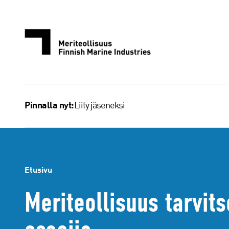
Siirry
sisältöön
Liity jäseneksi
Pinnalla nyt:
Etusivu
Meriteollisuus tarvit