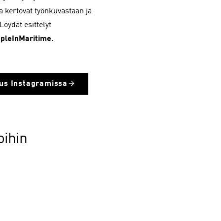
tka kertovat työnkuvastaan ja
öydät esittelyt
pleInMaritime
.
uus Instagramissa
oihin