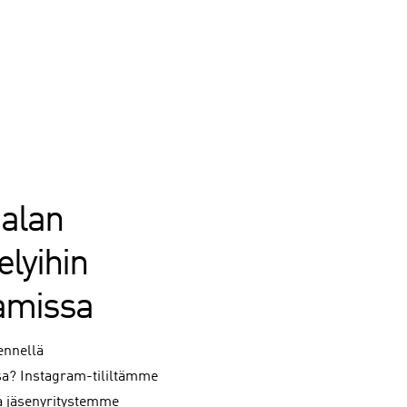
 alan
elyihin
amissa
ennellä
sa? Instagram-tililtämme
ta jäsenyritystemme