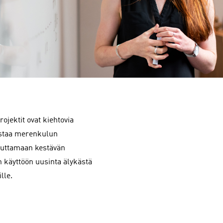
ojektit ovat kiehtovia
staa merenkulun
ikuttamaan kestävän
 käyttöön uusinta älykästä
lle.