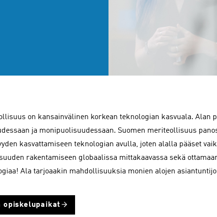
ollisuus on kansainvälinen korkean teknologian kasvuala. Alan pr
dessaan ja monipuolisuudessaan. Suomen meriteollisuus pano
yyden kasvattamiseen teknologian avulla, joten alalla pääset va
isuuden rakentamiseen globaalissa mittakaavassa sekä ottamaan
ogiaa! Ala tarjoaakin mahdollisuuksia monien alojen asiantuntijoi
 opiskelupaikat