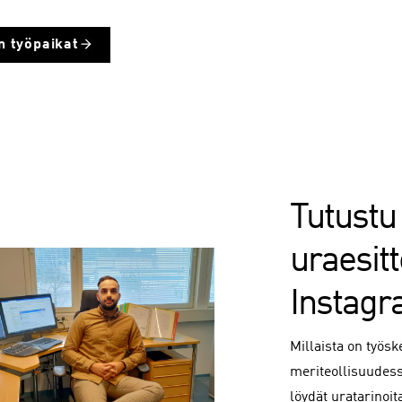
n työpaikat
Tutustu
uraesitt
Instagr
Millaista on työsk
meriteollisuudes
löydät uratarinoi