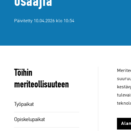
osaajia
Päivitetty 10.04.2026 klo 10:54
Töihin
Merite
suuruu
meriteollisuuteen
kestäv
tuleva
teknol
Työpaikat
Opiskelupaikat
Alan