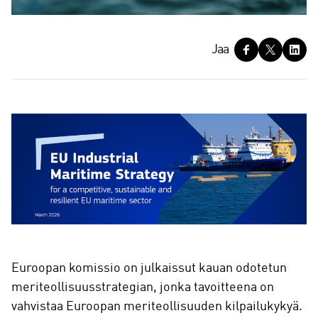
J
Jaa
a
a
Euroopan komissio on julkaissut kauan odotetun
meriteollisuusstrategian, jonka tavoitteena on
vahvistaa Euroopan meriteollisuuden kilpailukykyä.