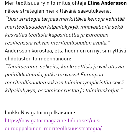
Meriteollisuus ry:n toimitusjohtaja
Elina Andersson
näkee strategian merkittävänä saavutuksena:
“Uusi strategia tarjoaa merkittäviä keinoja kehittää
meriteollisuuden kilpailukykyä, innovaatioita sekä
kasvattaa teollista kapasiteettia ja Euroopan
resilienssiä vahvan meriteollisuuden avulla.”
Andersson korostaa, että huomion on nyt siirryttävä
ehdotusten toimeenpanoon:
“Tarvitsemme selkeitä, konkreettisia ja vaikuttavia
politiikkatoimia, jotka turvaavat Euroopan
meriteollisuuden vakaan toimintaympäristön sekä
kilpailukyvyn, osaamisperustan ja toimitusketjut.”
Linkki Navigatorin julkaisuun:
https://navigatormagazine.fi/uutiset/uusi-
eurooppalainen-meriteollisuusstrategia/