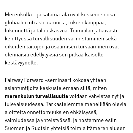
Merenkulku- ja satama-ala ovat keskeinen osa
globaalia infrastruktuuria, tukien kauppaa,
liikennettä ja talouskasvua. Toimialan jatkuvasti
kehittyessä turvallisuuden varmistaminen sekä
oikeiden taitojen ja osaamisen turvaaminen ovat
olennaisia edellytyksiä sen pitkäaikaiselle
kestävyydelle.
Fairway Forward -seminaari kokoaa yhteen
asiantuntijoita keskustelemaan siitä, miten
merenkulun turvallisuutta
voidaan vahvistaa nyt ja
tulevaisuudessa. Tarkastelemme meneillään olevia
aloitteita onnettomuuksien ehkäisyssä,
valmiudessa ja yhteistyössä, ja nostamme esiin
Suomen ja Ruotsin yhteisiä toimia Itämeren alueen