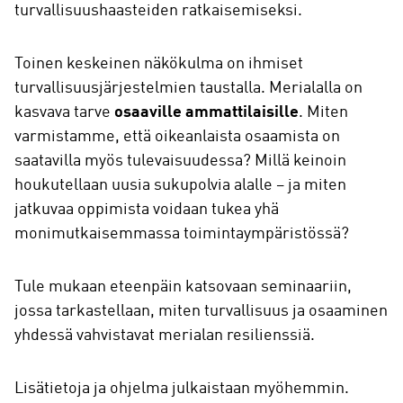
turvallisuushaasteiden ratkaisemiseksi.
Toinen keskeinen näkökulma on ihmiset
turvallisuusjärjestelmien taustalla. Merialalla on
kasvava tarve
osaaville ammattilaisille
. Miten
varmistamme, että oikeanlaista osaamista on
saatavilla myös tulevaisuudessa? Millä keinoin
houkutellaan uusia sukupolvia alalle – ja miten
jatkuvaa oppimista voidaan tukea yhä
monimutkaisemmassa toimintaympäristössä?
Tule mukaan eteenpäin katsovaan seminaariin,
jossa tarkastellaan, miten turvallisuus ja osaaminen
yhdessä vahvistavat merialan resilienssiä.
Lisätietoja ja ohjelma julkaistaan myöhemmin.