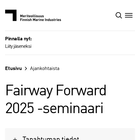
Siirry
sisältöön
Pinnalla nyt:
Liity jäseneksi
Etusivu
Ajankohtaista
Fairway Forward
2025 -seminaari
Tapahtuman tiedot