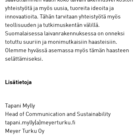
saavuttaminen vaatii koko laivanrakennusverkoston
yhteistyötä ja myös uusia, tuoreita ideoita ja
innovaatioita. Tähän tarvitaan yhteistyötä myös
teollisuuden ja tutkimuskentän välillä.
Suomalaisessa laivanrakennuksessa on onneksi
totuttu suuriin ja monimutkaisiin haasteisiin.
Olemme hyvässä asemassa myös tämän haasteen
selättämiseksi.
Lisätietoja
Tapani Mylly
Head of Communication and Sustainability
tapani.mylly(a)meyerturku.fi
Meyer Turku Oy