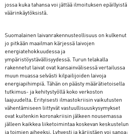
jossa kuka tahansa voi jättää ilmoituksen epäillyistä
väärinkäytöksistä.
Suomalainen laivanrakennusteollisuus on kulkenut
jo pitkään maailman kärjessä laivojen
energiatehokkuudessa ja
ympäristöystävällisyydessä. Turun telakalla
rakennetut laivat ovat kansainvälisessä vertailussa
muun muassa selvästi kilpailijoiden laivoja
energiapihimpiä. Tähän on päästy määrätietoisella
tutkimus- ja kehitystyöllä koko verkoston
laajuudelta. Erityisesti ilmastokriisin vaikutusten
vähentämiseen liittyvät vastuullisuuskysymykset
ovat kuitenkin koronakriisin jälkeen nousemassa
jälleen kaikkea liiketoimintaa koskevan keskustelun
ja toimien aiheeksi. Lyhyesti ja kärjistäen voi sanoa: