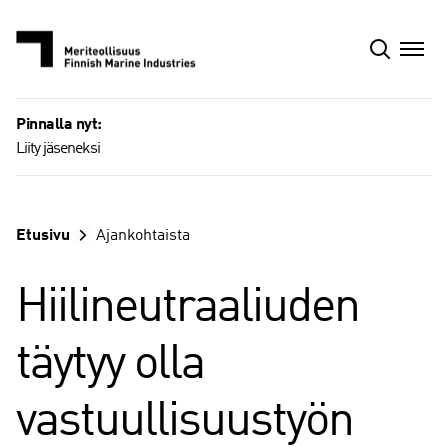
Siirry
sisältöön
Pinnalla nyt:
Liity jäseneksi
Etusivu
Ajankohtaista
Hiilineutraaliuden
täytyy olla
vastuullisuustyön