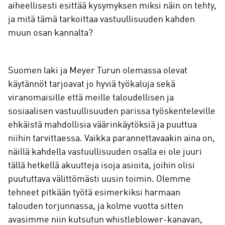
aiheellisesti esittää kysymyksen miksi näin on tehty,
ja mitä tämä tarkoittaa vastuullisuuden kahden
muun osan kannalta?
Suomen laki ja Meyer Turun olemassa olevat
käytännöt tarjoavat jo hyviä työkaluja sekä
viranomaisille että meille taloudellisen ja
sosiaalisen vastuullisuuden parissa työskenteleville
ehkäistä mahdollisia väärinkäytöksiä ja puuttua
niihin tarvittaessa. Vaikka parannettavaakin aina on,
näillä kahdella vastuullisuuden osalla ei ole juuri
tällä hetkellä akuutteja isoja asioita, joihin olisi
puututtava välittömästi uusin toimin. Olemme
tehneet pitkään työtä esimerkiksi harmaan
talouden torjunnassa, ja kolme vuotta sitten
avasimme niin kutsutun whistleblower-kanavan,