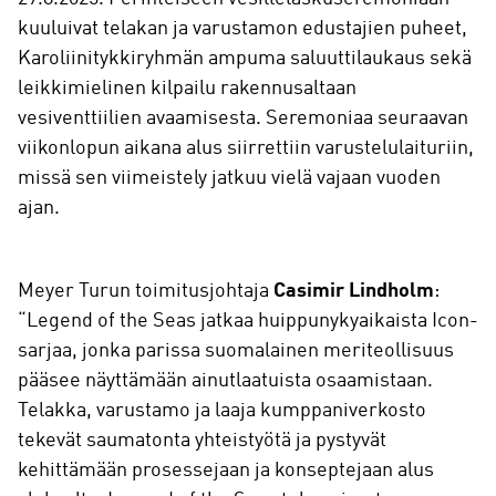
kuuluivat telakan ja varustamon edustajien puheet,
Karoliinitykkiryhmän ampuma saluuttilaukaus sekä
leikkimielinen kilpailu rakennusaltaan
vesiventtiilien avaamisesta. Seremoniaa seuraavan
viikonlopun aikana alus siirrettiin varustelulaituriin,
missä sen viimeistely jatkuu vielä vajaan vuoden
ajan.
Meyer Turun toimitusjohtaja
Casimir Lindholm
:
“Legend of the Seas jatkaa huippunykyaikaista Icon-
sarjaa, jonka parissa suomalainen meriteollisuus
pääsee näyttämään ainutlaatuista osaamistaan.
Telakka, varustamo ja laaja kumppaniverkosto
tekevät saumatonta yhteistyötä ja pystyvät
kehittämään prosessejaan ja konseptejaan alus