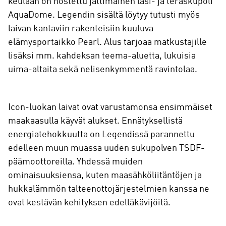
keulaan on nostettu jättimäinen lasi- ja teräskupoli
AquaDome. Legendin sisältä löytyy tutusti myös
laivan kantaviin rakenteisiin kuuluva
elämysportaikko Pearl. Alus tarjoaa matkustajille
lisäksi mm. kahdeksan teema-aluetta, lukuisia
uima-altaita sekä nelisenkymmentä ravintolaa.
Icon-luokan laivat ovat varustamonsa ensimmäiset
maakaasulla käyvät alukset. Ennätyksellistä
energiatehokkuutta on Legendissä parannettu
edelleen muun muassa uuden sukupolven TSDF-
päämoottoreilla. Yhdessä muiden
ominaisuuksiensa, kuten maasähköliitäntöjen ja
hukkalämmön talteenottojärjestelmien kanssa ne
ovat kestävän kehityksen edelläkävijöitä.