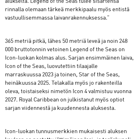
alukselta. Legend of the Seas tulee sisartensa
rinnalla olemaan tärkeä merkkipaalu myös entistä
vastuullisemmassa laivanrakennuksessa.”
365 metriä pitkä, lähes 50 metriä leveä ja noin 248
000 bruttotonnin vetoinen Legend of the Seas on
Icon-luokan kolmas alus. Sarjan ensimmäinen laiva,
Icon of the Seas, luovutettiin tilaajalle
marraskuussa 2023 ja toinen, Star of the Seas,
heinäkuussa 2025. Telakalla myös jo rakenteilla
oleva, toistaiseksi nimetön Icon 4 valmistuu vuonna
2027. Royal Caribbean on julkistanut myös optiot
sarjan viidennestä ja kuudennesta aluksesta.
Icon-luokan tunnusmerkkien mukaisesti aluksen