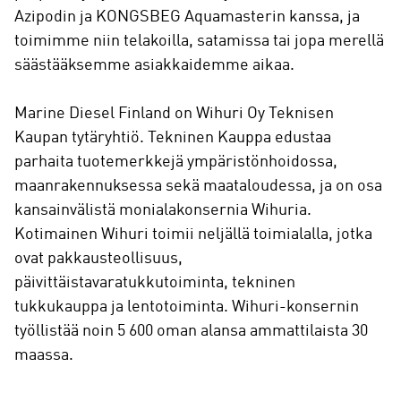
Azipodin ja KONGSBEG Aquamasterin kanssa, ja
toimimme niin telakoilla, satamissa tai jopa merellä
säästääksemme asiakkaidemme aikaa.
Marine Diesel Finland on Wihuri Oy Teknisen
Kaupan tytäryhtiö. Tekninen Kauppa edustaa
parhaita tuotemerkkejä ympäristönhoidossa,
maanrakennuksessa sekä maataloudessa, ja on osa
kansainvälistä monialakonsernia Wihuria.
Kotimainen Wihuri toimii neljällä toimialalla, jotka
ovat pakkausteollisuus,
päivittäistavaratukkutoiminta, tekninen
tukkukauppa ja lentotoiminta. Wihuri-konsernin
työllistää noin 5 600 oman alansa ammattilaista 30
maassa.