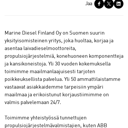
J
Jaa
a
a
Marine Diesel Finland Oy on Suomen suurin
yksityisomisteinen yritys, joka huoltaa, korjaa ja
asentaa laivadieselmoottoreita,
propulsiojärjestelmiä, konehuoneen komponentteja
ja kansikoneistoja. Yli 30 vuoden kokemuksella
toimimme maailmanlaajuisesti tarjoten
poikkeuksellista palvelua. Yli 50 ammattilaistamme
vastaavat asiakkaidemme tarpeisiin ympäri
maailmaa ja erikoistunut korjaustiimimme on
valmis palvelemaan 24/7.
Toimimme yhteistyössä tunnettujen
propulsiojärjestelmävalmistajien, kuten ABB