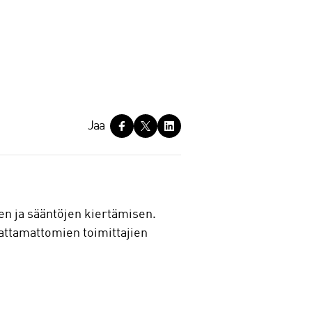
Jaa
en ja sääntöjen kiertämisen.
dattamattomien toimittajien