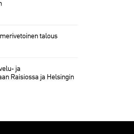
n
 merivetoinen talous
velu- ja
jaan Raisiossa ja Helsingin