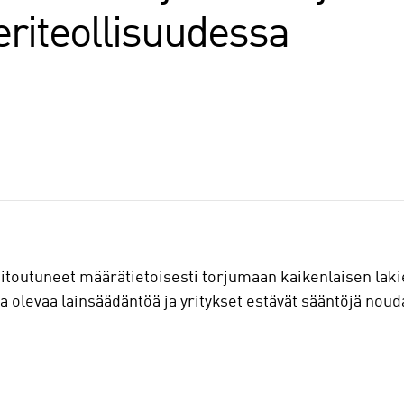
meriteollisuudessa
sitoutuneet määrätietoisesti torjumaan kaikenlaisen laki
 olevaa lainsäädäntöä ja yritykset estävät sääntöjä nou