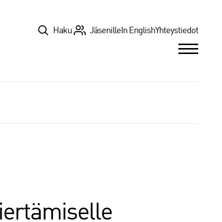
Top
Haku
Jäsenille
In English
Yhteystiedot
iertämiselle