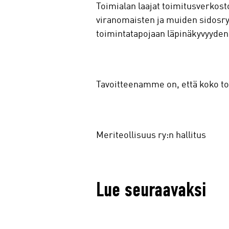
Toimialan laajat toimitusverkostot
viranomaisten ja muiden sidosry
toimintatapojaan läpinäkyvyyden
Tavoitteenamme on, että koko toim
Meriteollisuus ry:n hallitus
Lue seuraavaksi