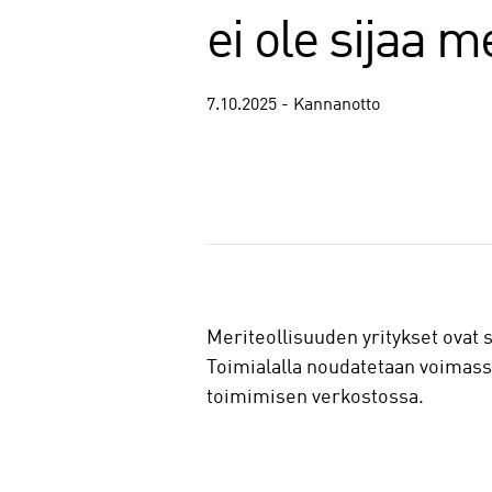
ei ole sijaa 
7.10.2025 - Kannanotto
J
a
a
Meriteollisuuden yritykset ovat 
Toimialalla noudatetaan voimassa
toimimisen verkostossa.