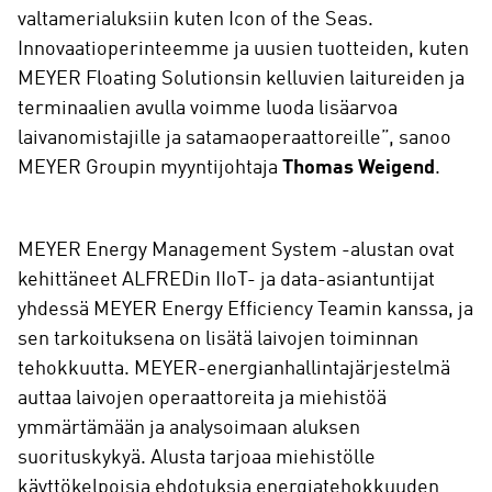
valtamerialuksiin kuten Icon of the Seas.
Innovaatioperinteemme ja uusien tuotteiden, kuten
MEYER Floating Solutionsin kelluvien laitureiden ja
terminaalien avulla voimme luoda lisäarvoa
laivanomistajille ja satamaoperaattoreille”, sanoo
MEYER Groupin myyntijohtaja
Thomas Weigend
.
MEYER Energy Management System -alustan ovat
kehittäneet ALFREDin IIoT- ja data-asiantuntijat
yhdessä MEYER Energy Efficiency Teamin kanssa, ja
sen tarkoituksena on lisätä laivojen toiminnan
tehokkuutta. MEYER-energianhallintajärjestelmä
auttaa laivojen operaattoreita ja miehistöä
ymmärtämään ja analysoimaan aluksen
suorituskykyä. Alusta tarjoaa miehistölle
käyttökelpoisia ehdotuksia energiatehokkuuden