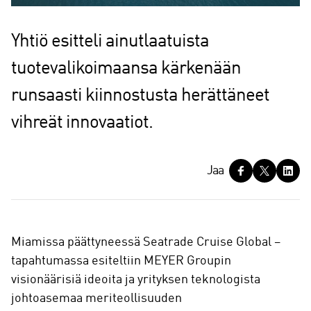
Yhtiö esitteli ainutlaatuista
tuotevalikoimaansa kärkenään
runsaasti kiinnostusta herättäneet
vihreät innovaatiot.
J
Jaa
a
a
Miamissa päättyneessä Seatrade Cruise Global –
tapahtumassa esiteltiin MEYER Groupin
visionäärisiä ideoita ja yrityksen teknologista
johtoasemaa meriteollisuuden