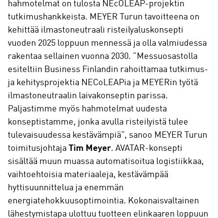
hahmotelmat on tulosta NEcOLEAP-projektin
tutkimushankkeista. MEYER Turun tavoitteena on
kehittää ilmastoneutraali risteilyaluskonsepti
vuoden 2025 loppuun mennessä ja olla valmiudessa
rakentaa sellainen vuonna 2030. ”Messuosastolla
esiteltiin Business Finlandin rahoittamaa tutkimus-
ja kehitysprojektia NECoLEAPia ja MEYERin työtä
ilmastoneutraalin laivakonseptin parissa.
Paljastimme myös hahmotelmat uudesta
konseptistamme, jonka avulla risteilyistä tulee
tulevaisuudessa kestävämpiä”, sanoo MEYER Turun
toimitusjohtaja
Tim Meyer
. AVATAR-konsepti
sisältää muun muassa automatisoitua logistiikkaa,
vaihtoehtoisia materiaaleja, kestävämpää
hyttisuunnittelua ja enemmän
energiatehokkuusoptimointia. Kokonaisvaltainen
lähestymistapa ulottuu tuotteen elinkaaren loppuun