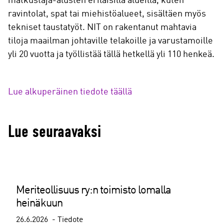
matkustaja-alusten erilaisilla alueilla, kuten
ravintolat, spat tai miehistöalueet, sisältäen myös
tekniset taustatyöt. NIT on rakentanut mahtavia
tiloja maailman johtaville telakoille ja varustamoille
yli 20 vuotta ja työllistää tällä hetkellä yli 110 henkeä.
Lue alkuperäinen tiedote täällä
Lue seuraavaksi
Meriteollisuus ry:n toimisto lomalla
heinäkuun
26.6.2026
Tiedote