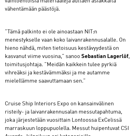
vaihtoehtoisia materiaaleja auttaen asiakkaita
vähentämään päästöjä.
”Tämä palkinto ei ole ainoastaan NIT:n
menestykselle vaan koko laivanrakennusalalle. On
hieno nähdä, miten tietoisuus kestävyydestä on
kasvanut viime vuosina,” sanoo
Sebastian Lagerlöf
,
toimitusjohtaja. ”Meidän kaikkein tulee pyrkiä
vihreäksi ja kestävämmäksi ja me autamme
mielellämme saavuttamaan sen.”
Cruise Ship Interiors Expo on kansainvälinen
risteily- ja laivanrakennusalan messutapahtuma,
joka järjestetään vuosittain Lontoossa ExCelissä
marraskuun loppupuolella. Messut huipentuvat CSI