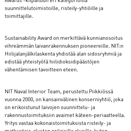
Awards -kilpailuun eri kategorioilla
suunnittelutoimistoille, risteily-yhtiöille ja
toimittajille.
Sustainability Award on merkittävä kunnianosoitus
vihreämmän laivanrakennuksen pioneereille. NIT:n
Hiilijalanjälkilaskenta yhdistää alan sidosryhmiä ja
edistää yhteistyötä hiilidioksidipäästöjen
vähentämisen tavoitteen eteen.
NIT Naval Interior Team, perustettu Piikkiössä
vuonna 2000, on kansainvälinen konserniyhtiö, joka
on erikoistunut laivojen suunnittelu- ja
rakennustoimituksiin avaimet käteen-periaatteella.
Yritys vastaa kokonaistoimituksista risteily- ja