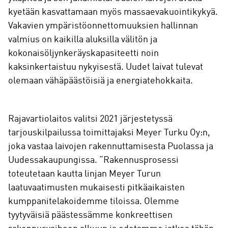
kyetään kasvattamaan myös massaevakuointikykyä.
Vakavien ympäristöonnettomuuksien hallinnan
valmius on kaikilla aluksilla välitön ja
kokonaisöljynkeräyskapasiteetti noin
kaksinkertaistuu nykyisestä. Uudet laivat tulevat
olemaan vähäpäästöisiä ja energiatehokkaita.
Rajavartiolaitos valitsi 2021 järjestetyssä
tarjouskilpailussa toimittajaksi Meyer Turku Oy:n,
joka vastaa laivojen rakennuttamisesta Puolassa ja
Uudessakaupungissa. “Rakennusprosessi
toteutetaan kautta linjan Meyer Turun
laatuvaatimusten mukaisesti pitkäaikaisten
kumppanitelakoidemme tiloissa. Olemme
tyytyväisiä päästessämme konkreettisen