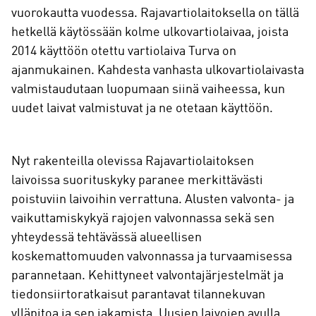
vuorokautta vuodessa. Rajavartiolaitoksella on tällä
hetkellä käytössään kolme ulkovartiolaivaa, joista
2014 käyttöön otettu vartiolaiva Turva on
ajanmukainen. Kahdesta vanhasta ulkovartiolaivasta
valmistaudutaan luopumaan siinä vaiheessa, kun
uudet laivat valmistuvat ja ne otetaan käyttöön.
Nyt rakenteilla olevissa Rajavartiolaitoksen
laivoissa suorituskyky paranee merkittävästi
poistuviin laivoihin verrattuna. Alusten valvonta- ja
vaikuttamiskykyä rajojen valvonnassa sekä sen
yhteydessä tehtävässä alueellisen
koskemattomuuden valvonnassa ja turvaamisessa
parannetaan. Kehittyneet valvontajärjestelmät ja
tiedonsiirtoratkaisut parantavat tilannekuvan
ylläpitoa ja sen jakamista. Uusien laivojen avulla