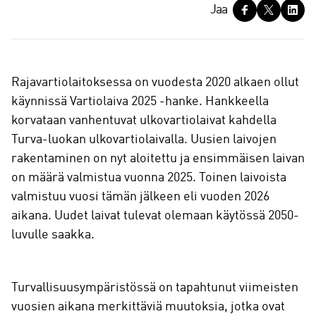
J
Jaa
a
a
Rajavartiolaitoksessa on vuodesta 2020 alkaen ollut
käynnissä Vartiolaiva 2025 -hanke. Hankkeella
korvataan vanhentuvat ulkovartiolaivat kahdella
Turva-luokan ulkovartiolaivalla. Uusien laivojen
rakentaminen on nyt aloitettu ja ensimmäisen laivan
on määrä valmistua vuonna 2025. Toinen laivoista
valmistuu vuosi tämän jälkeen eli vuoden 2026
aikana. Uudet laivat tulevat olemaan käytössä 2050-
luvulle saakka.
Turvallisuusympäristössä on tapahtunut viimeisten
vuosien aikana merkittäviä muutoksia, jotka ovat