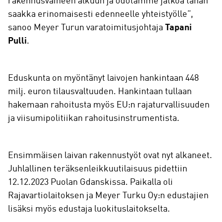
rakennusvaiheen alkuun ja odotamme jatkoa tähän
saakka erinomaisesti edenneelle yhteistyölle”,
sanoo Meyer Turun varatoimitusjohtaja
Tapani
Pulli
.
Eduskunta on myöntänyt laivojen hankintaan 448
milj. euron tilausvaltuuden. Hankintaan tullaan
hakemaan rahoitusta myös EU:n rajaturvallisuuden
ja viisumipolitiikan rahoitusinstrumentista.
Ensimmäisen laivan rakennustyöt ovat nyt alkaneet.
Juhlallinen teräksenleikkuutilaisuus pidettiin
12.12.2023 Puolan Gdanskissa. Paikalla oli
Rajavartiolaitoksen ja Meyer Turku Oy:n edustajien
lisäksi myös edustaja luokituslaitokselta.