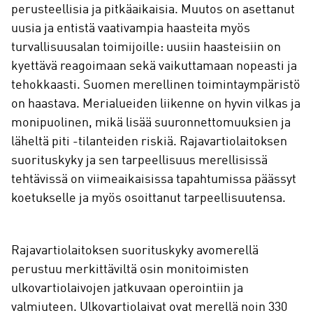
perusteellisia ja pitkäaikaisia. Muutos on asettanut
uusia ja entistä vaativampia haasteita myös
turvallisuusalan toimijoille: uusiin haasteisiin on
kyettävä reagoimaan sekä vaikuttamaan nopeasti ja
tehokkaasti. Suomen merellinen toimintaympäristö
on haastava. Merialueiden liikenne on hyvin vilkas ja
monipuolinen, mikä lisää suuronnettomuuksien ja
läheltä piti -tilanteiden riskiä. Rajavartiolaitoksen
suorituskyky ja sen tarpeellisuus merellisissä
tehtävissä on viimeaikaisissa tapahtumissa päässyt
koetukselle ja myös osoittanut tarpeellisuutensa.
Rajavartiolaitoksen suorituskyky avomerellä
perustuu merkittäviltä osin monitoimisten
ulkovartiolaivojen jatkuvaan operointiin ja
valmiuteen. Ulkovartiolaivat ovat merellä noin 330