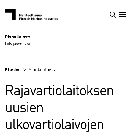
Siirry
sisältöön
Pinnalla nyt:
Liity jäseneksi
Etusivu
Ajankohtaista
Rajavartiolaitoksen
uusien
ulkovartiolaivojen