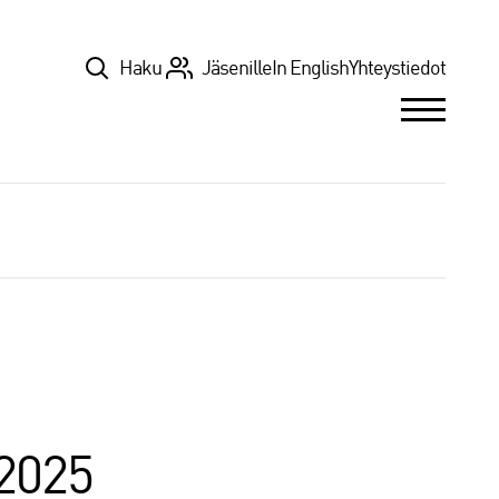
Top
Haku
Jäsenille
In English
Yhteystiedot
 2025