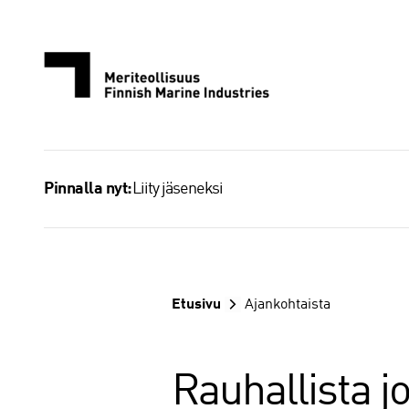
Siirry
sisältöön
Liity jäseneksi
Pinnalla nyt:
Etusivu
Ajankohtaista
Rauhallista j