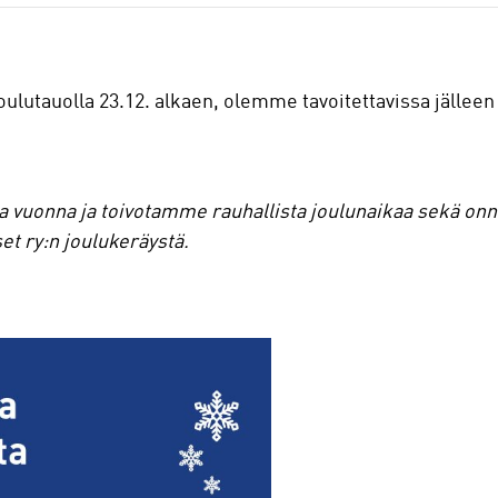
oulutauolla 23.12. alkaen, olemme tavoitettavissa jälleen t
 vuonna ja toivotamme rauhallista joulunaikaa sekä onne
t ry:n joulukeräystä.