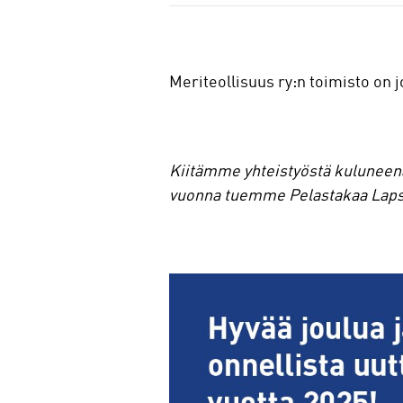
a
Meriteollisuus ry:n toimisto on j
Kiitämme yhteistyöstä kuluneena
vuonna tuemme Pelastakaa Lapse