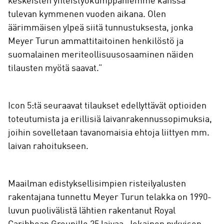
keskeisten yhteistyökumppaniemme kanssa
tulevan kymmenen vuoden aikana. Olen
äärimmäisen ylpeä siitä tunnustuksesta, jonka
Meyer Turun ammattitaitoinen henkilöstö ja
suomalainen meriteollisuusosaaminen näiden
tilausten myötä saavat.”
Icon 5:tä seuraavat tilaukset edellyttävät optioiden
toteutumista ja erillisiä laivanrakennussopimuksia,
joihin sovelletaan tavanomaisia ehtoja liittyen mm.
laivan rahoitukseen.
Maailman edistyksellisimpien risteilyalusten
rakentajana tunnettu Meyer Turun telakka on 1990-
luvun puolivälistä lähtien rakentanut Royal