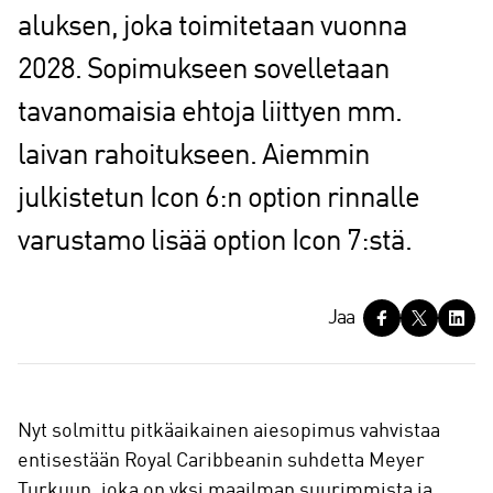
aluksen, joka toimitetaan vuonna
2028. Sopimukseen sovelletaan
tavanomaisia ehtoja liittyen mm.
laivan rahoitukseen. Aiemmin
julkistetun Icon 6:n option rinnalle
varustamo lisää option Icon 7:stä.
J
Jaa
a
a
Nyt solmittu pitkäaikainen aiesopimus vahvistaa
entisestään Royal Caribbeanin suhdetta Meyer
Turkuun, joka on yksi maailman suurimmista ja