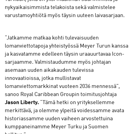
nykyaikaisimmista telakoista sekä valmistelee
varustamoyhtiötä myös täysin uuteen laivasarjaan.
“Jatkamme matkaa kohti tulevaisuuden
lomanviettotapoja yhteistyössä Meyer Turun kanssa
ja kasvatamme edelleen täysin uraauurtavaa Icon-
sarjaamme. Valmistaudumme myös johtajan
asemaan uuden aikakauden tulevissa
innovaatioissa, jotka mullistavat
lomanviettomarkkinat vuoteen 2036 mennessä”,
sanoo Royal Caribbean Groupin toimitusjohtaja
Jason Liberty.
“Tämä hetki on yrityksellemme
merkittävä, ja olemme ylpeitä voidessamme avata
historiassamme uuden vaiheen arvostettuina
kumppaneinamme Meyer Turku ja Suomen