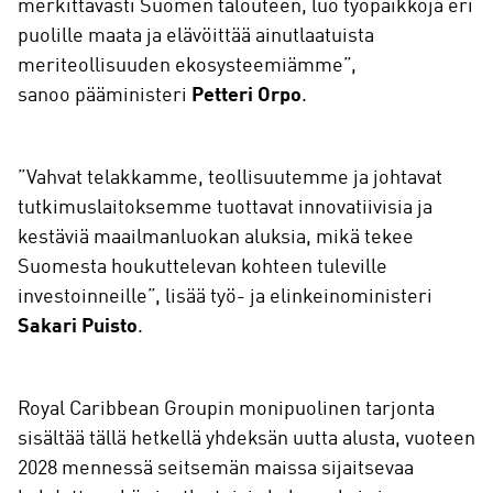
merkittävästi Suomen talouteen, luo työpaikkoja eri
puolille maata ja elävöittää ainutlaatuista
meriteollisuuden ekosysteemiämme”,
sanoo pääministeri
Petteri Orpo
.
”Vahvat telakkamme, teollisuutemme ja johtavat
tutkimuslaitoksemme tuottavat innovatiivisia ja
kestäviä maailmanluokan aluksia, mikä tekee
Suomesta houkuttelevan kohteen tuleville
investoinneille”, lisää työ- ja elinkeinoministeri
Sakari Puisto
.
Royal Caribbean Groupin monipuolinen tarjonta
sisältää tällä hetkellä yhdeksän uutta alusta, vuoteen
2028 mennessä seitsemän maissa sijaitsevaa