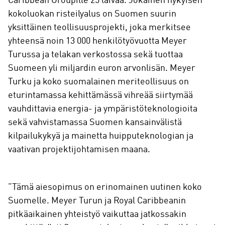
Caribbean Groupille 25 laivaa. Jokainen nykyisen
kokoluokan risteilyalus on Suomen suurin
yksittäinen teollisuusprojekti, joka merkitsee
yhteensä noin 13 000 henkilötyövuotta Meyer
Turussa ja telakan verkostossa sekä tuottaa
Suomeen yli miljardin euron arvonlisän. Meyer
Turku ja koko suomalainen meriteollisuus on
eturintamassa kehittämässä vihreää siirtymää
vauhdittavia energia- ja ympäristöteknologioita
sekä vahvistamassa Suomen kansainvälistä
kilpailukykyä ja mainetta huipputeknologian ja
vaativan projektijohtamisen maana.
”Tämä aiesopimus on erinomainen uutinen koko
Suomelle. Meyer Turun ja Royal Caribbeanin
pitkäaikainen yhteistyö vaikuttaa jatkossakin