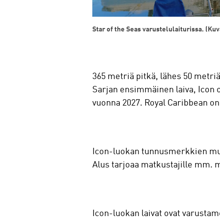
Star of the Seas varustelulaiturissa. (Ku
365 metriä pitkä, lähes 50 metriä
Sarjan ensimmäinen laiva, Icon o
vuonna 2027. Royal Caribbean on 
Icon-luokan tunnusmerkkien muka
Alus tarjoaa matkustajille mm. 
Icon-luokan laivat ovat varusta