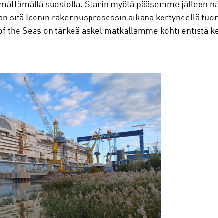
ättömällä suosiolla. Starin myötä pääsemme jälleen nä
 sitä Iconin rakennusprosessin aikana kertyneellä tuore
 of the Seas on tärkeä askel matkallamme kohti entistä 