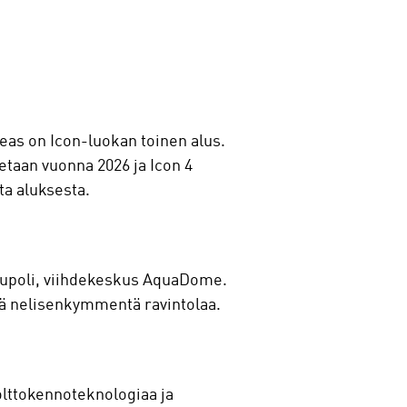
Seas on Icon-luokan toinen alus.
etaan vuonna 2026 ja Icon 4
ta aluksesta.
skupoli, viihdekeskus AquaDome.
kä nelisenkymmentä ravintolaa.
olttokennoteknologiaa ja