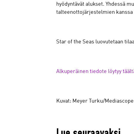
hyödyntävät alukset. Yhdessä m
talteenottojärjestelmien kanssa 
Star of the Seas luovutetaan tilaa
Alkuperäinen tiedote löytyy täält
Kuvat: Meyer Turku/Mediascope
Lue seuraavaksi