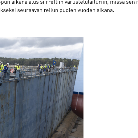
n aikana alus siirrettiin varustelulaituriin, missä sen 
lukseksi seuraavan reilun puolen vuoden aikana.