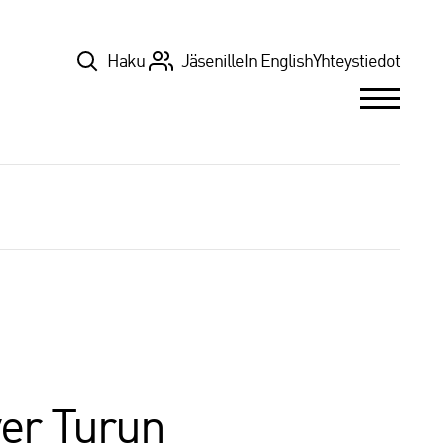
Top
Haku
Jäsenille
In English
Yhteystiedot
yer Turun