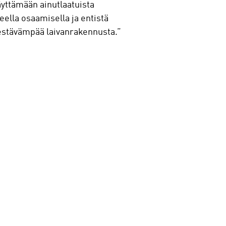
yttämään ainutlaatuista
ella osaamisella ja entistä
kestävämpää laivanrakennusta.”