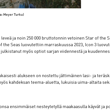
va: Meyer Turku)
 leveä ja noin 250 000 bruttotonnin vetoinen Star of the 
f the Seas luovutettiin marraskuussa 2023, Icon 3 luovut
julkistanut myös optiot sarjan viidennestä ja kuudennes
isesti alukseen on nostettu jättimäinen lasi- ja terä
myös kahdeksan teema-aluetta, lukuisia uima-altaita se
monsa ensimmäiset nesteytetyllä maakaasulla käyvät ja p