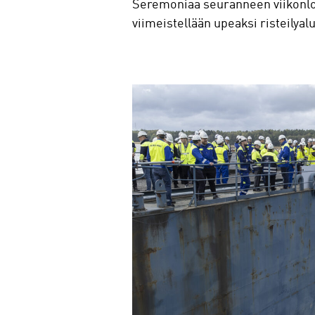
Seremoniaa seuranneen viikonlopu
viimeistellään upeaksi risteilya