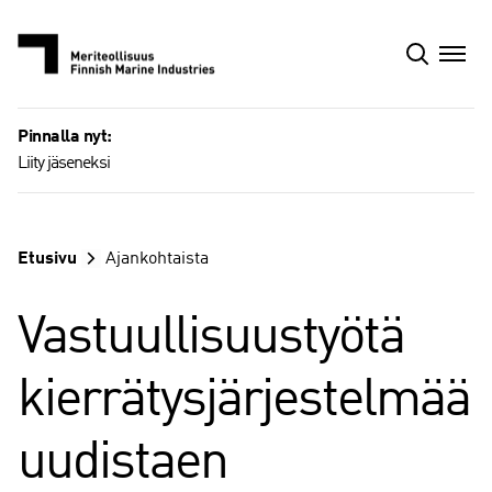
Siirry
sisältöön
Pinnalla nyt:
Liity jäseneksi
Etusivu
Ajankohtaista
Vastuullisuustyötä
kierrätysjärjestelmää
uudistaen