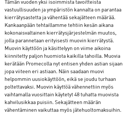
Tämän vuoden yksi isoimmista tavoitteista
vastuullisuuden ja ympäristön kannalta on parantaa
kierrätysastetta ja vähentää sekajätteen määrää.
Kankaanpään tehtaillamme tehtiin kesän aikana
kokonaisvaltainen kierrätysjärjestelmän muutos,
jolla parannetaan erityisesti muovin kierrätystä.
Muovin käyttöön ja käsittelyyn on viime aikoina
kiinnitetty paljon huomiota kaikilla tahoilla. Muovia
kerätään Promecolla nyt entisen yhden astian sijaan
jopa viiteen eri astiaan. Näin saadaan muovi
helpommin uusiokäyttöön, eikä se joudu turhaan
poltettavaksi. Muovin käyttöä vähennettiin myös
vaihtamalla vuosittain käytetyt 48 tuhatta muovista
kahvilusikkaa puisiin. Sekajätteen määrän
vähentäminen vaikuttaa myös jätehuoltomaksuihin.