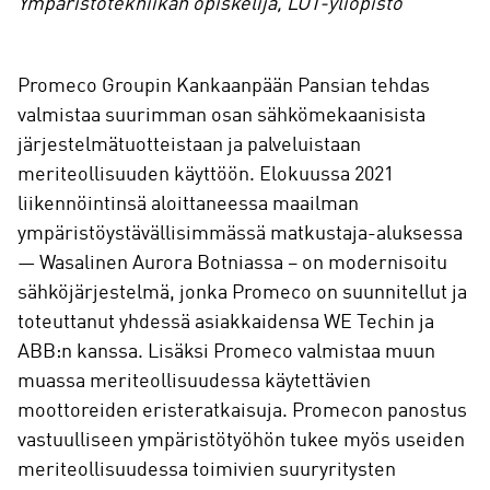
Ympäristötekniikan opiskelija, LUT-yliopisto
Promeco Groupin Kankaanpään Pansian tehdas
valmistaa suurimman osan sähkömekaanisista
järjestelmätuotteistaan ja palveluistaan
meriteollisuuden käyttöön. Elokuussa 2021
liikennöintinsä aloittaneessa maailman
ympäristöystävällisimmässä matkustaja-aluksessa
— Wasalinen Aurora Botniassa – on modernisoitu
sähköjärjestelmä, jonka Promeco on suunnitellut ja
toteuttanut yhdessä asiakkaidensa WE Techin ja
ABB:n kanssa. Lisäksi Promeco valmistaa muun
muassa meriteollisuudessa käytettävien
moottoreiden eristeratkaisuja. Promecon panostus
vastuulliseen ympäristötyöhön tukee myös useiden
meriteollisuudessa toimivien suuryritysten