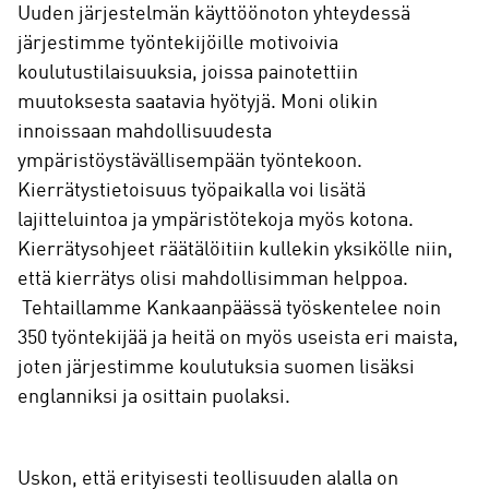
Uuden järjestelmän käyttöönoton yhteydessä
järjestimme työntekijöille motivoivia
koulutustilaisuuksia, joissa painotettiin
muutoksesta saatavia hyötyjä. Moni olikin
innoissaan mahdollisuudesta
ympäristöystävällisempään työntekoon.
Kierrätystietoisuus työpaikalla voi lisätä
lajitteluintoa ja ympäristötekoja myös kotona.
Kierrätysohjeet räätälöitiin kullekin yksikölle niin,
että kierrätys olisi mahdollisimman helppoa.
Tehtaillamme Kankaanpäässä työskentelee noin
350 työntekijää ja heitä on myös useista eri maista,
joten järjestimme koulutuksia suomen lisäksi
englanniksi ja osittain puolaksi.
Uskon, että erityisesti teollisuuden alalla on