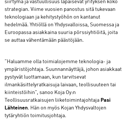
siirtymä ja vastuullisuus läpäisevät yrityksen koko
strategian. Viime vuosien panostus sitä tukevaan
teknologiaan ja kehitystyöhön on kantanut
hedelmää. Yhtiöllä on Yhdysvalloissa, Suomessa ja
Euroopassa asiakkaina suuria pörssiyhtiöitä, joita
se auttaa vähentämään päästöjään.
”Haluamme olla toimialojemme teknologia- ja
ympäristöjohtaja. Suunnannäyttäjä, johon asiakkaat
pystyvät luottamaan, kun tarvitsevat
ilmankäsittelyratkaisuja laivaan, teollisuuteen tai
kiinteistöihin”, sanoo Koja Oy:n
Teollisuusratkaisujen liiketoimintajohtaja
Pasi
Lähteinen
. Hän on myös Kojan Yhdysvaltojen
tytäryhtiön toimitusjohtaja.