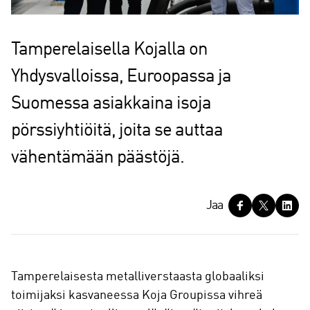
Tamperelaisella Kojalla on
Yhdysvalloissa, Euroopassa ja
Suomessa asiakkaina isoja
pörssiyhtiöitä, joita se auttaa
vähentämään päästöjä.
J
Jaa
a
a
Tamperelaisesta metalliverstaasta globaaliksi
toimijaksi kasvaneessa Koja Groupissa vihreä