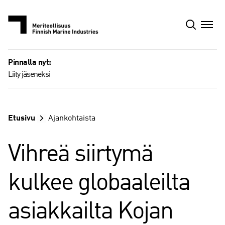
Siirry
sisältöön
Pinnalla nyt:
Liity jäseneksi
Etusivu
Ajankohtaista
Vihreä siirtymä
kulkee globaaleilta
asiakkailta Kojan