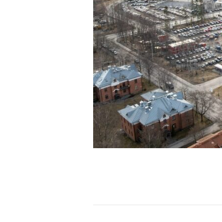
J
a
a