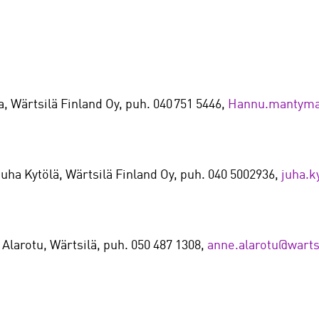
 Wärtsilä Finland Oy, puh. 040 751 5446,
Hannu.mantyma
ha Kytölä, Wärtsilä Finland Oy, puh. 040 5002936,
juha.k
Alarotu, Wärtsilä, puh. 050 487 1308,
anne.alarotu@warts