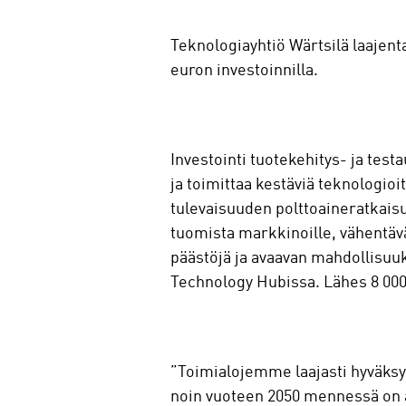
Teknologiayhtiö Wärtsilä laajen
euron investoinnilla.
Investointi tuotekehitys- ja test
ja toimittaa kestäviä teknologi
tulevaisuuden polttoaineratkaisu
tuomista markkinoille, vähentäv
päästöjä ja avaavan mahdollisuu
Technology Hubissa. Lähes 8 00
”Toimialojemme laajasti hyväksy
noin vuoteen 2050 mennessä on a