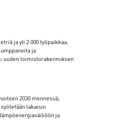
riä ja yli 2 000 työpaikkaa.
ökumppaneita ja
ta: uuden toimistorakennuksen
.
a vuoteen 2030 mennessä;
syötetään takaisin
 lämpöenergiasäiliöön ja