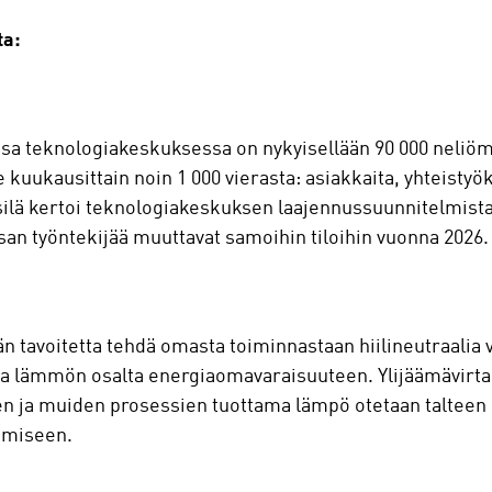
ta:
sa teknologiakeskuksessa on nykyisellään 90 000 neliömet
kuukausittain noin 1 000 vierasta: asiakkaita, yhteisty
silä kertoi teknologiakeskuksen laajennussuunnitelmis
san työntekijää muuttavat samoihin tiloihin vuonna 2026
n tavoitetta tehdä omasta toiminnastaan hiilineutraali
a lämmön osalta energiaomavaraisuuteen. Ylijäämävirta 
en ja muiden prosessien tuottama lämpö otetaan talteen
ämiseen.