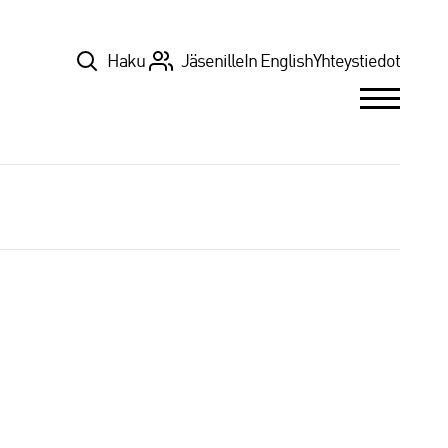
Top
Haku
Jäsenille
In English
Yhteystiedot