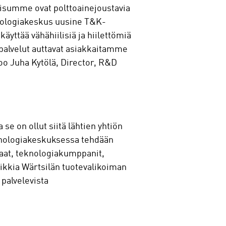
kaisumme ovat polttoainejoustavia
eknologiakeskus uusine T&K-
äyttää vähähiilisiä ja hiilettömiä
t palvelut auttavat asiakkaitamme
o Juha Kytölä, Director, R&D
e on ollut siitä lähtien yhtiön
eknologiakeskuksessa tehdään
kkaat, teknologiakumppanit,
kkia Wärtsilän tuotevalikoiman
 palvelevista