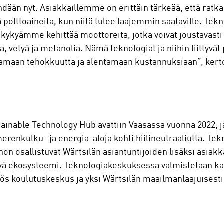
hdään nyt. Asiakkaillemme on erittäin tärkeää, että rat
 polttoaineita, kun niitä tulee laajemmin saataville. T
 kykyämme kehittää moottoreita, jotka voivat joustavasti k
 vetyä ja metanolia. Nämä teknologiat ja niihin liittyvä
amaan tehokkuutta ja alentamaan kustannuksiaan”, kerto
.
inable Technology Hub avattiin Vaasassa vuonna 2022, ja s
erenkulku- ja energia-aloja kohti hiilineutraaliutta. T
ohon osallistuvat Wärtsilän asiantuntijoiden lisäksi asia
vä ekosysteemi. Teknologiakeskuksessa valmistetaan kai
myös koulutuskeskus ja yksi Wärtsilän maailmanlaajuisesti