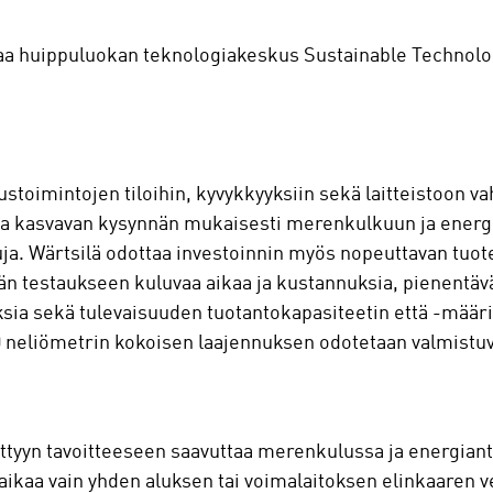
taa huippuluokan teknologiakeskus Sustainable Technol
austoimintojen tiloihin, kyvykkyyksiin sekä laitteistoon v
oita kasvavan kysynnän mukaisesti merenkulkuun ja energ
ja. Wärtsilä odottaa investoinnin myös nopeuttavan tuote
än testaukseen kuluvaa aikaa ja kustannuksia, pienentäv
ksia sekä tulevaisuuden tuotantokapasiteetin että -määr
0 neliömetrin kokoisen laajennuksen odotetaan valmist
ttyyn tavoitteeseen saavuttaa merenkulussa ja energian
ikaa vain yhden aluksen tai voimalaitoksen elinkaaren ve