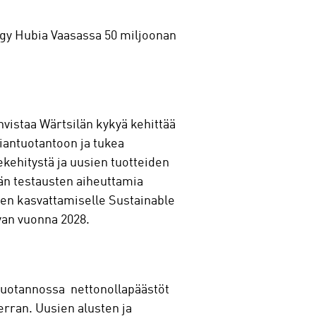
ogy Hubia Vaasassa 50 miljoonan
ahvistaa Wärtsilän kykyä kehittää
iantuotantoon ja tukea
kehitystä ja uusien tuotteiden
än testausten aiheuttamia
ien kasvattamiselle Sustainable
uvan vuonna 2028.
tuotannossa nettonollapäästöt
rran. Uusien alusten ja