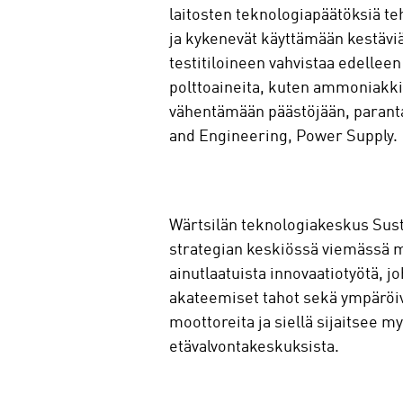
laitosten teknologiapäätöksiä te
ja kykenevät käyttämään kestäviä
testitiloineen vahvistaa edelleen
polttoaineita, kuten ammoniakkia,
vähentämään päästöjään, parant
and Engineering, Power Supply
Wärtsilän teknologiakeskus Susta
strategian keskiössä viemässä m
ainutlaatuista innovaatiotyötä, j
akateemiset tahot sekä ympäröi
moottoreita ja siellä sijaitsee 
etävalvontakeskuksista.