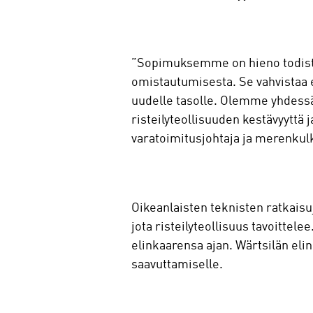
”Sopimuksemme on hieno todistus
omistautumisesta. Se vahvistaa
uudelle tasolle. Olemme yhdess
risteilyteollisuuden kestävyyttä
varatoimitusjohtaja ja merenkul
Oikeanlaisten teknisten ratkais
jota risteilyteollisuus tavoittel
elinkaarensa ajan. Wärtsilän eli
saavuttamiselle.