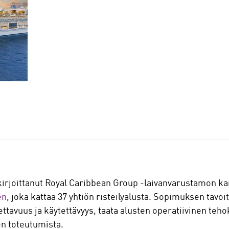
ekirjoittanut Royal Caribbean Group -laivanvarustamon k
en
, joka kattaa 37 yhtiön risteilyalusta. Sopimuksen tavo
ttavuus ja käytettävyys, taata alusten operatiivinen te
en toteutumista.