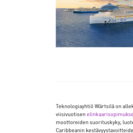
J
a
a
Teknologiayhtiö Wärtsilä on all
viisivuotisen
elinkaarisopimuks
moottoreiden suorituskyky, luote
Caribbeanin kestävyystavoitteid