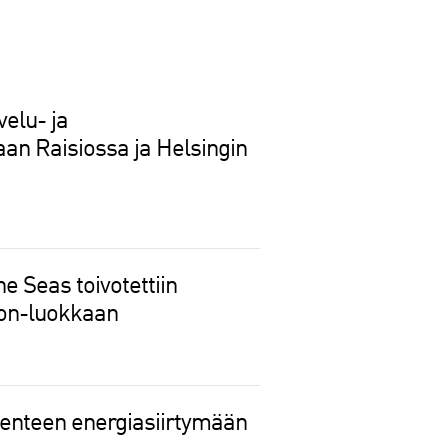
velu- ja
jaan Raisiossa ja Helsingin
e Seas toivotettiin
Icon-luokkaan
ikenteen energiasiirtymään