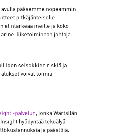
nka avulla pääsemme nopeammin
tteet pitkäjänteiselle
n elintärkeää meille ja koko
arine-liiketoiminnan johtaja.
liiden seisokkien riskiä ja
 alukset voivat toimia
sight -palvelun
, jonka Wärtsilän
Insight hyödyntää tekoälyä
tökustannuksia ja päästöjä.