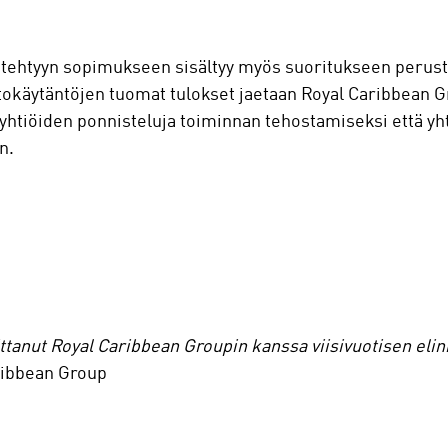
tehtyyn sopimukseen sisältyy myös suoritukseen perust
tokäytäntöjen tuomat tulokset jaetaan Royal Caribbean G
yhtiöiden ponnisteluja toiminnan tehostamiseksi että yh
n.
oittanut Royal Caribbean Groupin kanssa viisivuotisen eli
ibbean Group