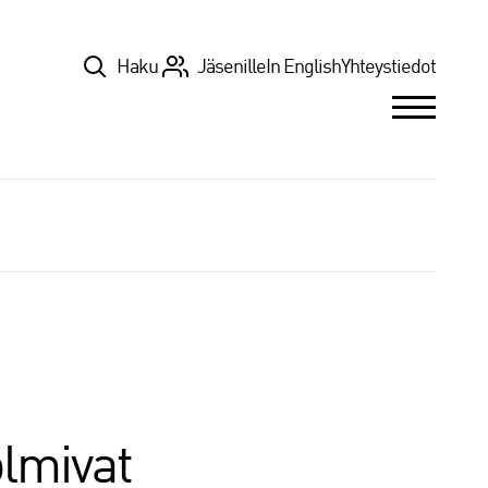
Top
Haku
Jäsenille
In English
Yhteystiedot
olmivat