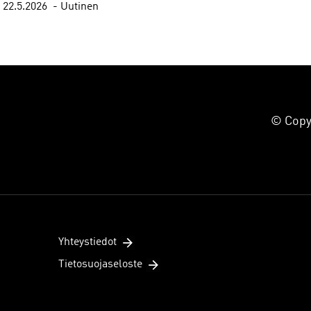
22.5.2026
Uutinen
© Copyr
Yhteystiedot
Tietosuojaseloste