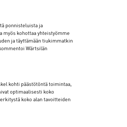
ä ponnisteluista ja
 ja myös kohottaa yhteistyömme
den ja täyttämään tiukimmatkin
, kommentoi Wärtsilän
kel kohti päästötöntä toimintaa,
mivat optimaalisesti koko
erkitystä koko alan tavoitteiden