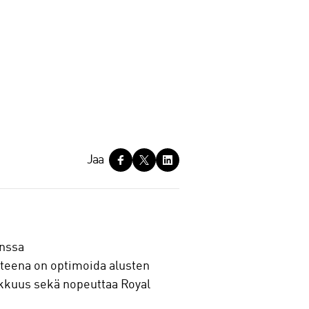
Jaa
anssa
itteena on optimoida alusten
hokkuus sekä nopeuttaa Royal