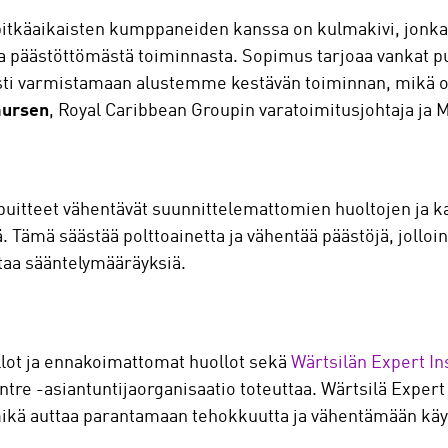
en pitkäaikaisten kumppaneiden kanssa on kulmakivi, jo
 päästöttömästä toiminnasta. Sopimus tarjoaa vankat pui
västi varmistamaan alustemme kestävän toiminnan, mikä o
aursen
, Royal Caribbean Groupin varatoimitusjohtaja ja M
itteet vähentävät suunnittelemattomien huoltojen ja kal
 Tämä säästää polttoainetta ja vähentää päästöjä, jolloin
taa sääntelymääräyksiä.
lot ja ennakoimattomat huollot sekä
Wärtsilän Expert In
re -asiantuntijaorganisaatio toteuttaa. Wärtsilä Expert 
ikä auttaa parantamaan tehokkuutta ja vähentämään käyt