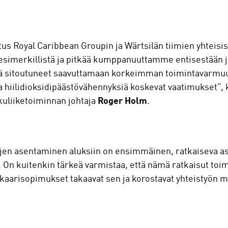
 Royal Caribbean Groupin ja Wärtsilän tiimien yhteisist
 esimerkillistä ja pitkää kumppanuuttamme entisestään
ä sitoutuneet saavuttamaan korkeimman toimintavarmuu
 ja hiilidioksidipäästövähennyksiä koskevat vaatimukset”
kuliiketoiminnan johtaja
Roger Holm
.
ujen asentaminen aluksiin on ensimmäinen, ratkaiseva as
ee. On kuitenkin tärkeä varmistaa, että nämä ratkaisut toi
nkaarisopimukset takaavat sen ja korostavat yhteistyön m