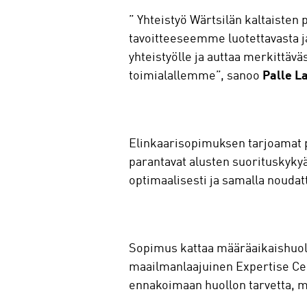
” Yhteistyö Wärtsilän kaltaist
tavoitteeseemme luotettavasta ja
yhteistyölle ja auttaa merkittä
toimialallemme”, sanoo
Palle L
Elinkaarisopimuksen tarjoamat pu
parantavat alusten suorituskykyä.
optimaalisesti ja samalla noudat
Sopimus kattaa määräaikaishuol
maailmanlaajuinen Expertise Cent
ennakoimaan huollon tarvetta, m