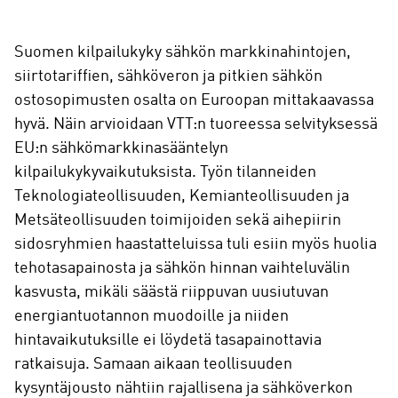
Suomen kilpailukyky sähkön markkinahintojen,
siirtotariffien, sähköveron ja pitkien sähkön
ostosopimusten osalta on Euroopan mittakaavassa
hyvä. Näin arvioidaan VTT:n tuoreessa selvityksessä
EU:n sähkömarkkinasääntelyn
kilpailukykyvaikutuksista. Työn tilanneiden
Teknologiateollisuuden, Kemianteollisuuden ja
Metsäteollisuuden toimijoiden sekä aihepiirin
sidosryhmien haastatteluissa tuli esiin myös huolia
tehotasapainosta ja sähkön hinnan vaihteluvälin
kasvusta, mikäli säästä riippuvan uusiutuvan
energiantuotannon muodoille ja niiden
hintavaikutuksille ei löydetä tasapainottavia
ratkaisuja. Samaan aikaan teollisuuden
kysyntäjousto nähtiin rajallisena ja sähköverkon