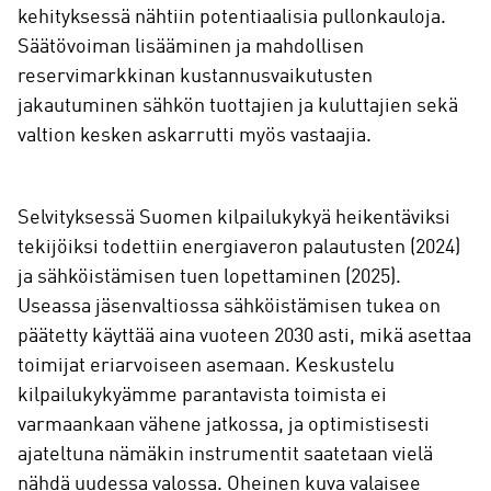
kehityksessä nähtiin potentiaalisia pullonkauloja.
Säätövoiman lisääminen ja mahdollisen
reservimarkkinan kustannusvaikutusten
jakautuminen sähkön tuottajien ja kuluttajien sekä
valtion kesken askarrutti myös vastaajia.
Selvityksessä Suomen kilpailukykyä heikentäviksi
tekijöiksi todettiin energiaveron palautusten (2024)
ja sähköistämisen tuen lopettaminen (2025).
Useassa jäsenvaltiossa sähköistämisen tukea on
päätetty käyttää aina vuoteen 2030 asti, mikä asettaa
toimijat eriarvoiseen asemaan. Keskustelu
kilpailukykyämme parantavista toimista ei
varmaankaan vähene jatkossa, ja optimistisesti
ajateltuna nämäkin instrumentit saatetaan vielä
nähdä uudessa valossa. Oheinen kuva valaisee