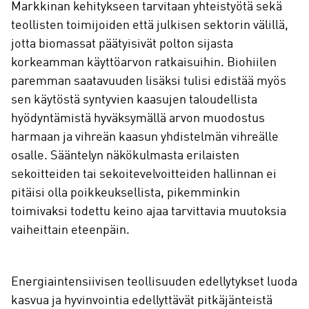
Markkinan kehitykseen tarvitaan yhteistyötä sekä
teollisten toimijoiden että julkisen sektorin välillä,
jotta biomassat päätyisivät polton sijasta
korkeamman käyttöarvon ratkaisuihin. Biohiilen
paremman saatavuuden lisäksi tulisi edistää myös
sen käytöstä syntyvien kaasujen taloudellista
hyödyntämistä hyväksymällä arvon muodostus
harmaan ja vihreän kaasun yhdistelmän vihreälle
osalle. Sääntelyn näkökulmasta erilaisten
sekoitteiden tai sekoitevelvoitteiden hallinnan ei
pitäisi olla poikkeuksellista, pikemminkin
toimivaksi todettu keino ajaa tarvittavia muutoksia
vaiheittain eteenpäin.
Energiaintensiivisen teollisuuden edellytykset luoda
kasvua ja hyvinvointia edellyttävät pitkäjänteistä