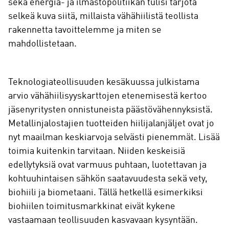
sekä energia- ja ilmastopolitiikan tulisi tarjota
selkeä kuva siitä, millaista vähähiilistä teollista
rakennetta tavoittelemme ja miten se
mahdollistetaan.
Teknologiateollisuuden kesäkuussa julkistama
arvio vähähiilisyyskarttojen etenemisestä kertoo
jäsenyritysten onnistuneista päästövähennyksistä.
Metallinjalostajien tuotteiden hiilijalanjäljet ovat jo
nyt maailman keskiarvoja selvästi pienemmät. Lisää
toimia kuitenkin tarvitaan. Niiden keskeisiä
edellytyksiä ovat varmuus puhtaan, luotettavan ja
kohtuuhintaisen sähkön saatavuudesta sekä vety,
biohiili ja biometaani. Tällä hetkellä esimerkiksi
biohiilen toimitusmarkkinat eivät kykene
vastaamaan teollisuuden kasvavaan kysyntään.