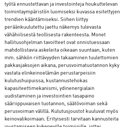
työtä ennustettavan ja investointeja houkuttelevan
toimintaympäristön luomiseksi kuvassa esitettyjen
trendien kääntämiseksi. Siihen liittyy
peräänkuulutettu jaettu näkemys tulevasta
vähähiilisestä teollisesta rakenteesta. Monet
hallitusohjelman tavoitteet ovat onnistuessaan
mahdollistavia askeleita oikeaan suuntaan, kuten
mm. sähkön riittävyyden takaaminen tuulettomien
pakkasjaksojen aikana, perusvoimatuotannon kyky
vastata elinkeinoelämän perustarpeisiin
kulutushuipuissa, kustannustehokas
kapasiteettimekanismi, ydinenergialain
uudistaminen ja investointien tasapaino
sääriippuvaisen tuotannon, säätövoiman sekä
perusvoiman välillä. Kulutusjoustot kuuluvat myös
keinovalikoimaan. Erityisesti tarvitaan kannusteita
joustamiseen kykeneville toimijoille, jottei