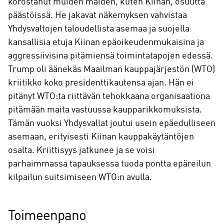
korostanut muiden maiden, kuten Kiinan, osuutta
päästöissä. He jakavat näkemyksen vahvistaa
Yhdysvaltojen taloudellista asemaa ja suojella
kansallisia etuja Kiinan epäoikeudenmukaisina ja
aggressiivisina pitämiensä toimintatapojen edessä.
Trump oli äänekäs Maailman kauppajärjestön (WTO)
kriitikko koko presidenttikautensa ajan. Hän ei
pitänyt WTO:ta riittävän tehokkaana organisaationa
pitämään maita vastuussa kaupparikkomuksista.
Tämän vuoksi Yhdysvallat joutui usein epäedulliseen
asemaan, erityisesti Kiinan kauppakäytäntöjen
osalta. Kriittisyys jatkunee ja se voisi
parhaimmassa tapauksessa tuoda pontta epäreilun
kilpailun suitsimiseen WTO:n avulla.
Toimeenpano