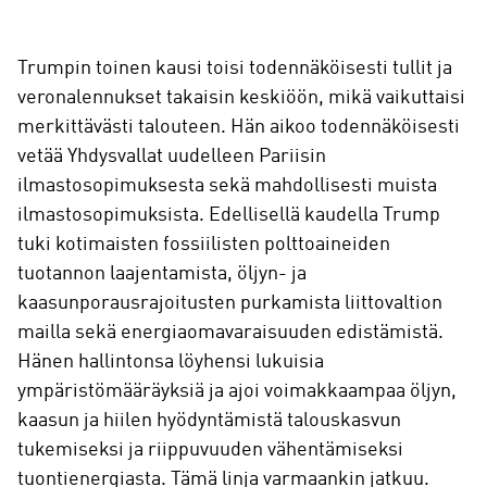
Trumpin toinen kausi toisi todennäköisesti tullit ja
veronalennukset takaisin keskiöön, mikä vaikuttaisi
merkittävästi talouteen. Hän aikoo todennäköisesti
vetää Yhdysvallat uudelleen Pariisin
ilmastosopimuksesta sekä mahdollisesti muista
ilmastosopimuksista. Edellisellä kaudella Trump
tuki kotimaisten fossiilisten polttoaineiden
tuotannon laajentamista, öljyn- ja
kaasunporausrajoitusten purkamista liittovaltion
mailla sekä energiaomavaraisuuden edistämistä.
Hänen hallintonsa löyhensi lukuisia
ympäristömääräyksiä ja ajoi voimakkaampaa öljyn,
kaasun ja hiilen hyödyntämistä talouskasvun
tukemiseksi ja riippuvuuden vähentämiseksi
tuontienergiasta. Tämä linja varmaankin jatkuu.