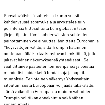
Kansainvälisissä suhteissa Trump suosii
kahdenvälisiä sopimuksia ja arvostelee niin
perinteisiä liittosuhteita kuin globaalin tason
järjestöjäkin. Tämä kahdenvälisten suhteiden
painottaminen voi aiheuttaa jännitteitä Euroopan ja
Yhdysvaltojen välille, sillä Trumpin hallinnon
odotetaan tällä kertaa koostuvan henkilöistä, jotka
jakavat hänen näkemyksensä yhtenäisesti. Se
vauhdittanee päätösten toimeenpanoa ja poistaa
mahdollisia pidäkkeitä tehdä isoja ja nopeita
muutoksia. Perinteinen näkemys Yhdysvaltain
sitoutumisesta Eurooppaan voi jäädä taka-alalle.
Tämä vaikeuttaa Euroopan ja muiden valtioiden
Trumpin politiikan ennakointia sekä siihen
sopeutumista.