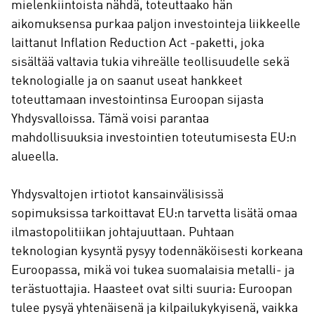
mielenkiintoista nähdä, toteuttaako hän
aikomuksensa purkaa paljon investointeja liikkeelle
laittanut Inflation Reduction Act -paketti, joka
sisältää valtavia tukia vihreälle teollisuudelle sekä
teknologialle ja on saanut useat hankkeet
toteuttamaan investointinsa Euroopan sijasta
Yhdysvalloissa. Tämä voisi parantaa
mahdollisuuksia investointien toteutumisesta EU:n
alueella.
Yhdysvaltojen irtiotot kansainvälisissä
sopimuksissa tarkoittavat EU:n tarvetta lisätä omaa
ilmastopolitiikan johtajuuttaan. Puhtaan
teknologian kysyntä pysyy todennäköisesti korkeana
Euroopassa, mikä voi tukea suomalaisia metalli- ja
terästuottajia. Haasteet ovat silti suuria: Euroopan
tulee pysyä yhtenäisenä ja kilpailukykyisenä, vaikka