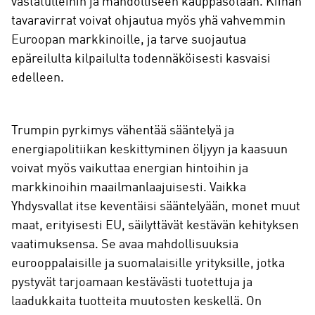
vastatulleihin ja mahdolliseen kauppasotaan. Kiinan
tavaravirrat voivat ohjautua myös yhä vahvemmin
Euroopan markkinoille, ja tarve suojautua
epäreilulta kilpailulta todennäköisesti kasvaisi
edelleen.
Trumpin pyrkimys vähentää sääntelyä ja
energiapolitiikan keskittyminen öljyyn ja kaasuun
voivat myös vaikuttaa energian hintoihin ja
markkinoihin maailmanlaajuisesti. Vaikka
Yhdysvallat itse keventäisi sääntelyään, monet muut
maat, erityisesti EU, säilyttävät kestävän kehityksen
vaatimuksensa. Se avaa mahdollisuuksia
eurooppalaisille ja suomalaisille yrityksille, jotka
pystyvät tarjoamaan kestävästi tuotettuja ja
laadukkaita tuotteita muutosten keskellä. On