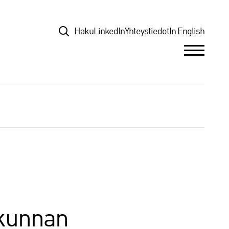
Top
Haku
LinkedIn
Yhteystiedot
In English
skunnan