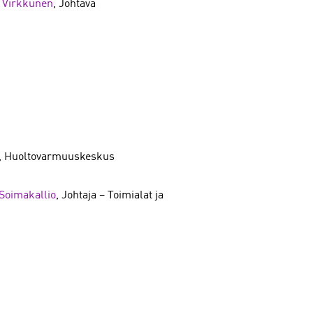
 Virkkunen
, Johtava
ja, Huoltovarmuuskeskus
Soimakallio
, Johtaja – Toimialat ja