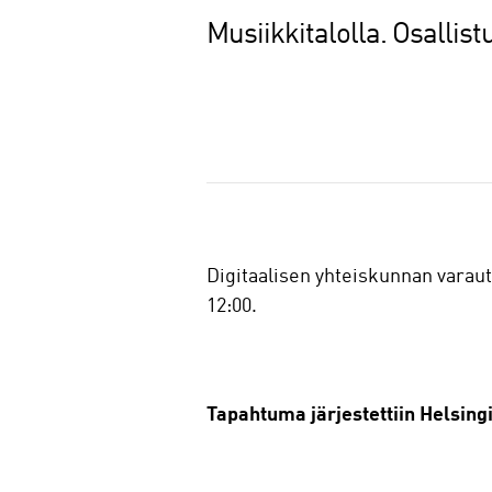
Musiikkitalolla. Osallist
J
a
a
Digitaalisen yhteiskunnan varaut
12:00.
Tapahtuma järjestettiin Helsing