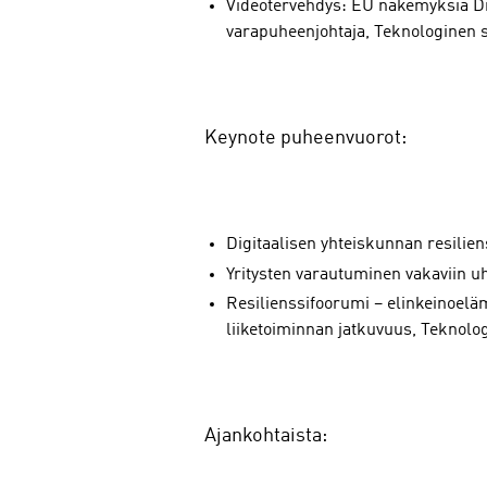
Videotervehdys: EU näkemyksiä Dig
varapuheenjohtaja, Teknologinen su
Keynote puheenvuorot:
Digitaalisen yhteiskunnan resili
Yritysten varautuminen vakaviin u
Resilienssifoorumi – elinkeinoel
liiketoiminnan jatkuvuus, Teknolog
Ajankohtaista: