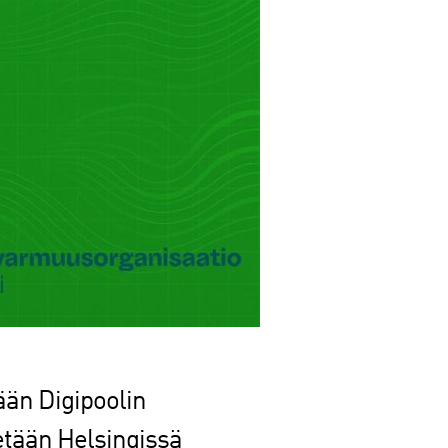
ään Digipoolin
etään Helsingissä