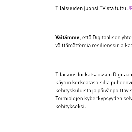
Tilaisuuden juonsi TV:stä tuttu
J
Väitämme
, että Digitaalisen yh
välttämättömiä resilienssin aik
Tilaisuus loi katsauksen Digita
käytiin korkeatasoisilla puheenvu
kehityskuluista ja päivänpolttavis
Toimialojen kyberkypsyyden selvi
kehitykseksi.