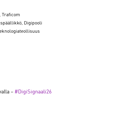
a, Traficom
späällikkö, Digipooli
Teknologiateollisuus
valla –
#DigiSignaali26