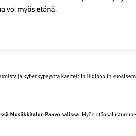
ua voi myös etänä.
umista ja kyberkypsyyttä käsiteltiin Digipoolin vuosisem
issä Musiikkitalon Paavo salissa
. Myös etäosallistumine