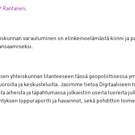
P Rantanen
.
teiskunnan varautuminen on elinkeinoelämästä kiinni ja 
aansaamiseksi.
alisen yhteiskunnan tilanteeseen tässä geopoliittisessa
oroilla ja keskusteluilla. Jaoimme tietoa Digitaaliseen t
ta aiheista ja tapahtumassa julkaistiin useita tuoreita ju
tyksen loppuraportti ja havainnot, sekä pohdittiin toim