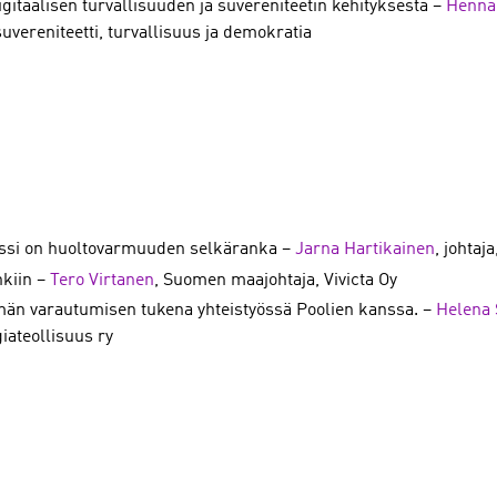
itaalisen turvallisuuden ja suvereniteetin kehityksestä –
Henna
vereniteetti, turvallisuus ja demokratia
enssi on huoltovarmuuden selkäranka –
Jarna Hartikainen
, johta
hkiin –
Tero Virtanen
, Suomen maajohtaja, Vivicta Oy
ämän varautumisen tukena yhteistyössä Poolien kanssa. –
Helena 
iateollisuus ry