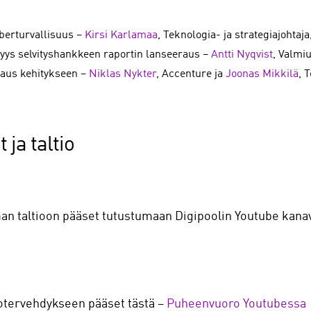
berturvallisuus –
Kirsi Karlamaa
, Teknologia- ja strategiajohtaj
yys selvityshankkeen raportin lanseeraus –
Antti Nyqvist
, Valmiu
aus kehitykseen –
Niklas Nykter
, Accenture ja
Joonas Mikkilä
, 
ja taltio
man taltioon pääset tutustumaan Digipoolin Youtube kana
otervehdykseen pääset tästä –
Puheenvuoro Youtubessa