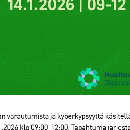
n varautumista ja kyberkypsyyttä käsitell
.2026 klo 09:00-12:00. Tapahtuma järjest