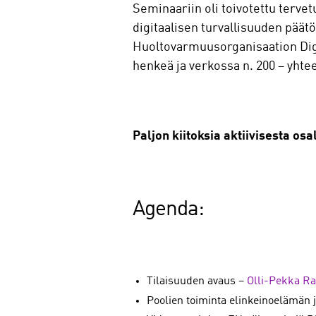
Seminaariin oli toivotettu tervet
digitaalisen turvallisuuden päät
Huoltovarmuusorganisaation Digip
henkeä ja verkossa n. 200 – yhte
Paljon kiitoksia aktiivisesta os
Agenda:
Tilaisuuden avaus –
Olli-Pekka Ra
Poolien toiminta elinkeinoelämän