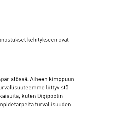
panostukset kehitykseen ovat
 ympäristössä. Aiheen kimppuun
urvallisuuteemme liittyvistä
lkaisuita, kuten Digipoolin
enpidetarpeita turvallisuuden