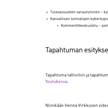
Tulevaisuuteen varautuminen – ky
Kansallisen toimialojen kyberkyps
Kommenttikeskustelu – peil
Tapahtuman esitykset 
Tapahtuma taltioitiin ja tapahtu
Youtubessa
.
Niinikään Henna Virkkusen vide