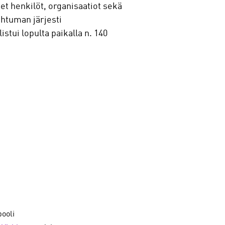
eet henkilöt, organisaatiot sekä
ahtuman järjesti
tui lopulta paikalla n. 140
pooli