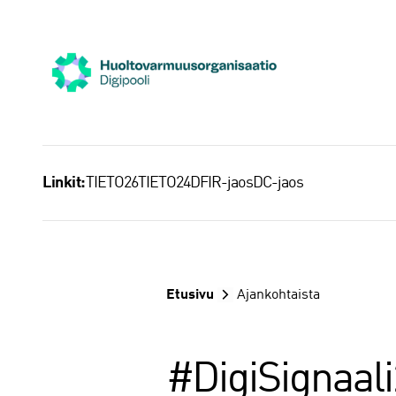
Siirry
sisältöön
TIETO26
TIETO24
DFIR-jaos
DC-jaos
Linkit:
Etusivu
Ajankohtaista
#DigiSignaali