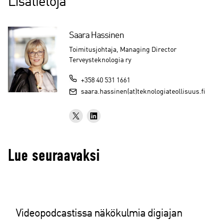
Lisätietoja
Saara Hassinen
Toimitusjohtaja, Managing Director
Terveysteknologia ry
+358 40 531 1661
saara.hassinen(at)teknologiateollisuus.fi
Lue seuraavaksi
Videopodcastissa näkökulmia digiajan