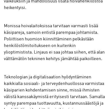
vaikeuksiin ja mahdollisuus lisätä hoivahenkilöstöä
heikentyisi.
Monissa hoivalaitoksissa tarvitaan varmasti lisää
käsipareja, samoin entistä parempaa johtamista.
Poliittisen huomion kiinnittäminen pelkästään
henkilöstömitoitukseen on kuitenkin
ylioptimistista. Linjaus ei saa johtaa siihen, että alan
välttämätön tekninen kehitys jämähtää paikoilleen.
Teknologian ja digitalisaation hyödyntäminen
kaikkialla sosiaali- ja terveydenhuollossa varmistaa
käsiparien kohdentamisen sinne, missä ihmisten
välistä kanssakäymistä erityisesti tarvitaan. Samalla
syntyy parempaa tuottavuutta, kustannussäästöjä ja