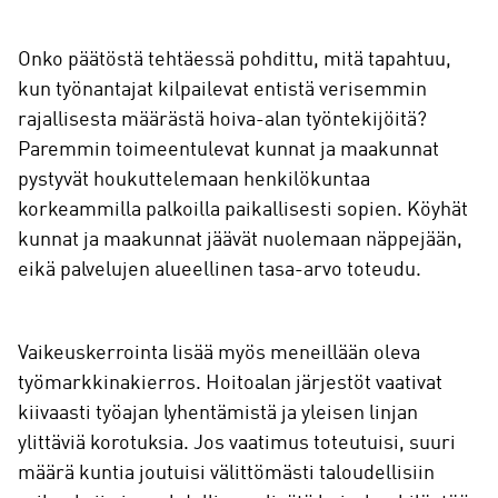
Onko päätöstä tehtäessä pohdittu, mitä tapahtuu,
kun työnantajat kilpailevat entistä verisemmin
rajallisesta määrästä hoiva-alan työntekijöitä?
Paremmin toimeentulevat kunnat ja maakunnat
pystyvät houkuttelemaan henkilökuntaa
korkeammilla palkoilla paikallisesti sopien. Köyhät
kunnat ja maakunnat jäävät nuolemaan näppejään,
eikä palvelujen alueellinen tasa-arvo toteudu.
Vaikeuskerrointa lisää myös meneillään oleva
työmarkkinakierros. Hoitoalan järjestöt vaativat
kiivaasti työajan lyhentämistä ja yleisen linjan
ylittäviä korotuksia. Jos vaatimus toteutuisi, suuri
määrä kuntia joutuisi välittömästi taloudellisiin