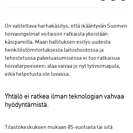
a
a
On valitettava harhakäsitys, että ikääntyvän Suomen
hoivaongelmat voitaisiin ratkaista yksistään
käsipareilla. Maan hallituksen esitys uudesta
henkilöstömitoituksesta laitoshoidossa ja
tehostetussa palveluasumisessa ei tuo ratkaisua
hoivatarpeeseen: alaa vaivaa jo nyt työvoimapula,
eikä helpotusta ole luvassa.
Yhtälö ei ratkea ilman teknologian vahvaa
hyödyntämistä.
Tilastokeskuksen mukaan 85-vuotiaita tai sitä