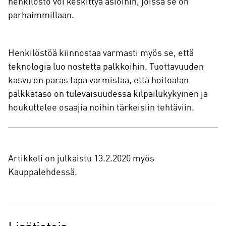
henkilöstö voi keskittyä asioihin, joissa se on
parhaimmillaan.
Henkilöstöä kiinnostaa varmasti myös se, että
teknologia luo nostetta palkkoihin. Tuottavuuden
kasvu on paras tapa varmistaa, että hoitoalan
palkkataso on tulevaisuudessa kilpailukykyinen ja
houkuttelee osaajia noihin tärkeisiin tehtäviin.
Artikkeli on julkaistu 13.2.2020 myös
Kauppalehdessä.