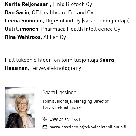
Karita Reijonsaari
, Linio Biotech Oy
Dan Sarin
, GE Healthcare Finland Oy
Leena Soininen
, DigiFinland Oy (varapuheenjohtaja)
Ouli Uimonen
, Pharmaca Health Intelligence Oy
Rina Wahlroos
, Aidian Oy
Hallituksen sihteeri on toimitusjohtaja
Saara
Hassinen
, Terveysteknologia ry
Saara Hassinen
Toimitusjohtaja, Managing Director
Terveysteknologia ry
+358 40 531 1661
saara.hassinen(at)teknologiateollisuus.fi