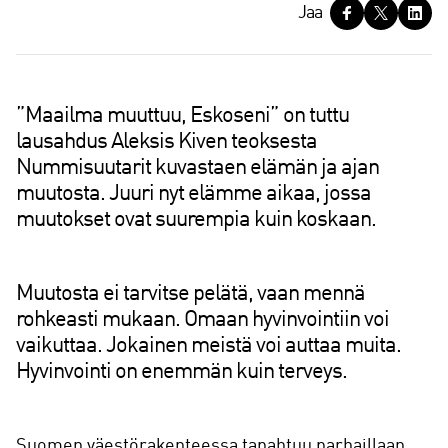
J
Jaa
a
a
”Maailma muuttuu, Eskoseni” on tuttu
lausahdus Aleksis Kiven teoksesta
Nummisuutarit kuvastaen elämän ja ajan
muutosta. Juuri nyt elämme aikaa, jossa
muutokset ovat suurempia kuin koskaan.
Muutosta ei tarvitse pelätä, vaan mennä
rohkeasti mukaan. Omaan hyvinvointiin voi
vaikuttaa. Jokainen meistä voi auttaa muita.
Hyvinvointi on enemmän kuin terveys.
Suomen väestörakenteessa tapahtuu parhaillaan