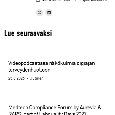
saara.hassinen(at)teknologiateollisuus.fi
Lue seuraavaksi
Videopodcastissa näkökulmia digiajan
terveydenhuoltoon
25.6.2026
Uutinen
Medtech Compliance Forum by Aurevia &
RAPS, part of Labquality Days 2027