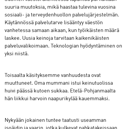
suuria muutoksia, mikä haastaa tulevina vuosina
sosiaali- ja terveydenhuollon palvelujärjestelmän.
Käytännössä palvelutarve lisääntyy väestön
vanhetessa samaan aikaan, kun työikäisten määrä
laskee. Uusia keinoja tarvitaan kaikenikäisten
palveluvalikoimaan. Teknologian hyödyntäminen on
yksi niistä.
Toisaalta käsityksemme vanhuudesta ovat
muuttuneet. Oma mummani istui keinutuolissa
huivi päässä kutoen sukkaa. Etelä-Pohjanmaalta
hän liikkui harvoin naapurikylää kauemmaksi.
Nykyään jokainen tuntee taatusti useamman
isoäidin ja vaarin, jotka kulkevat nahkatakeissaan,