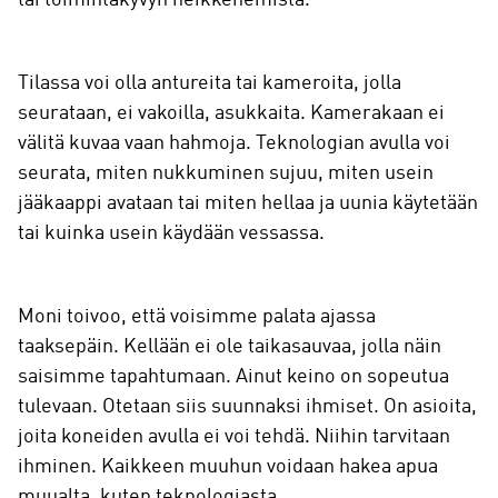
tai toimintakyvyn heikkenemistä.
Tilassa voi olla antureita tai kameroita, jolla
seurataan, ei vakoilla, asukkaita. Kamerakaan ei
välitä kuvaa vaan hahmoja. Teknologian avulla voi
seurata, miten nukkuminen sujuu, miten usein
jääkaappi avataan tai miten hellaa ja uunia käytetään
tai kuinka usein käydään vessassa.
Moni toivoo, että voisimme palata ajassa
taaksepäin. Kellään ei ole taikasauvaa, jolla näin
saisimme tapahtumaan. Ainut keino on sopeutua
tulevaan. Otetaan siis suunnaksi ihmiset. On asioita,
joita koneiden avulla ei voi tehdä. Niihin tarvitaan
ihminen. Kaikkeen muuhun voidaan hakea apua
muualta, kuten teknologiasta.